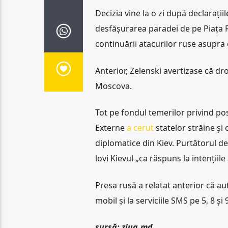
Decizia vine la o zi după declarați
desfășurarea paradei de pe Piața 
continuării atacurilor ruse asupra
Anterior, Zelenski avertizase că dr
Moscova.
Tot pe fondul temerilor privind posi
Externe
a cerut
statelor străine și
diplomatice din Kiev. Purtătorul d
lovi Kievul „ca răspuns la intențiile
Presa rusă a relatat anterior că au
mobil și la serviciile SMS pe 5, 8 și
sursă: ziua.md