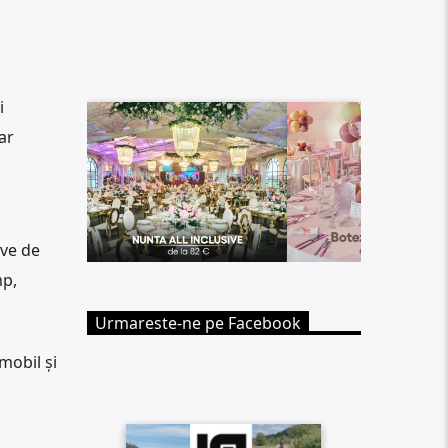
i
ar
ive de
mp,
Urmareste-ne pe Facebook
mobil și