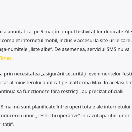
e a anunțat că, pe 9 mai, în timpul festivităților dedicate Zile
t complet internetul mobil, inclusiv accesul la site-urile care 
așa-numitele „liste albe”. De asemenea, serviciul SMS nu va
imes.
 prin necesitatea „asigurării securității evenimentelor fest
icat al ministerului publicat pe platforma Max. În același ti
ontinua să funcționeze fără restricții, au precizat oficialii.
8 mai nu sunt planificate întreruperi totale ale internetului 
roducerea unor „restricții operative” în cazul apariției unor
tății”.