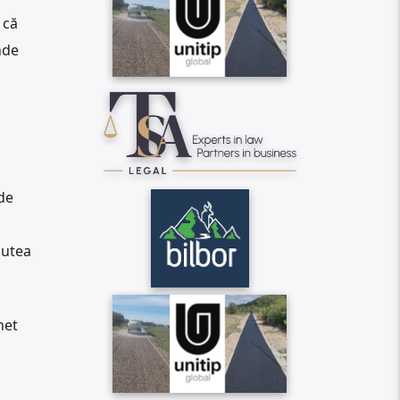
că
nde
 de
putea
net