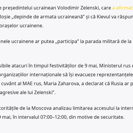
ile președintelui ucrainean Volodimir Zelenski, care
a afirmat
Roșie „depinde de armata ucraineană” și că Kievul va răspu
 orașelor ucrainene.
onele ucrainene ar putea „participa” la parada militară de la
bile atacuri în timpul festivităților de 9 mai, Ministerul rus
 organizațiilor internaționale să își evacueze reprezentanțele
e cuvânt al MAE rus, Maria Zaharova, a declarat că Rusia ar 
 agresive ale lui Zelenski”.
toritățile de la Moscova analizau limitarea accesului la inter
 9 mai, în intervalul 07:00–12:00, din motive de securitate.