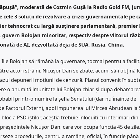
 căpușă”, moderată de Cozmin Gușă la Radio Gold FM, jur
cele 3 soluții de rezolvare a crizei guvernamentale pe ca
er tehnocrat cu largă susținere parlamentară, premier
e, guvern Bolojan minoritar, respectiv despre viitorul răz
ată de AI, dezvoltată deja de SUA, Rusia, China.
a Ilie Bolojan să rămână la guvernare, tocmai pentru a facilit
tre actori străini. Nicușor Dan se zbate, acum, să-i obțină lui
cazul depunerii moțiunii de cenzură. Planul convenit în subt
fere o anumită imunitate lui Bolojan chiar și după debarcare
obabil printr-o numire la șefia Senatului (dar nu înainte de
e de Factorul Extern), apoi impunerea lui Mircea Abrudean la 
bloc a PSD-iștilor, aceștia trebuie înlocuiți cu interimari din
 președintele Nicușor Dan, care vor ocupa funcția 45 de zile.
verseze procedurile, pentru a rămâne, oficial, în funcție până