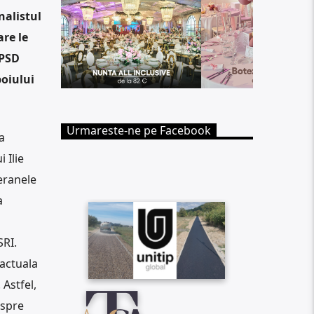
nalistul
re le
 PSD
boiului
Urmareste-ne pe Facebook
a
 Ilie
eranele
a
SRI.
 actuala
 Astfel,
 spre