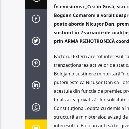
În emisiunea „Ce-i în Gușă, și-n
Bogdan Comaroni a vorbit despre 
poate aborda Nicușor Dan, premi
susținut în 2 variante de coaliți
prin ARMA PSIHOTRONICĂ coordon
Factorul Extern are tot interesul c
tranzacționarea activelor de stat că
Bolojan o susținere minoritară în 
puterii este ca Nicușor Dan să-i o
acestuia din funcția de premier, pr
finalizarea privatizărilor solicitat
Constituțional, odată cu demisia în 
structură a ministerelor, avizați de
interesul lui Bolojan ar fi să tergi