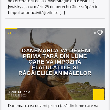
de cercetătorii de la Universitățile din Helsinki și
Jyväskylä, a urmărit 25 de perechi câine-stăpân în
timpul unor activități zilnice […]
STIRI
0
DANEMARCA VA DEVENI
PRIMA ȚARĂ DIN LUME
CARE VA IMPOZITA
FLATULAŢIILE SI
RÂGÂIELILE ANIMALELOR
Gold FM Radio
11 IULIE 2024
Danemarca va deveni prima țară din lume care va