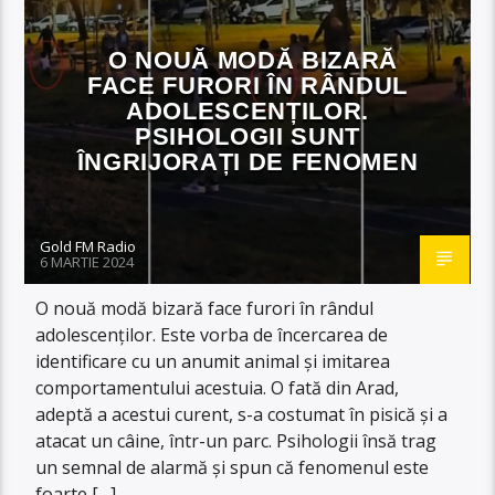
O NOUĂ MODĂ BIZARĂ
FACE FURORI ÎN RÂNDUL
ADOLESCENȚILOR.
PSIHOLOGII SUNT
ÎNGRIJORAȚI DE FENOMEN
Gold FM Radio
6 MARTIE 2024
O nouă modă bizară face furori în rândul
adolescenților. Este vorba de încercarea de
identificare cu un anumit animal și imitarea
comportamentului acestuia. O fată din Arad,
adeptă a acestui curent, s-a costumat în pisică și a
atacat un câine, într-un parc. Psihologii însă trag
un semnal de alarmă și spun că fenomenul este
foarte […]