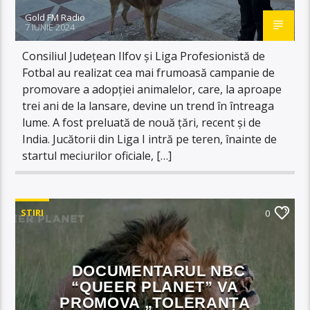
Gold FM Radio
7 IUNIE 2024
Consiliul Județean Ilfov și Liga Profesionistă de
Fotbal au realizat cea mai frumoasă campanie de
promovare a adopției animalelor, care, la aproape
trei ani de la lansare, devine un trend în întreaga
lume. A fost preluată de nouă țări, recent și de
India. Jucătorii din Liga I intră pe teren, înainte de
startul meciurilor oficiale, […]
STIRI
0
DOCUMENTARUL NBC
“QUEER PLANET” VA
PROMOVA „TOLERANȚA