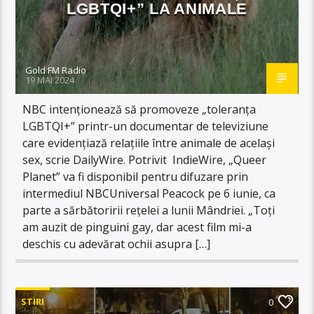
LGBTQI+” LA ANIMALE
Gold FM Radio
19 MAI 2024
NBC intenționează să promoveze „toleranța
LGBTQI+” printr-un documentar de televiziune
care evidențiază relațiile între animale de același
sex, scrie DailyWire. Potrivit IndieWire, „Queer
Planet” va fi disponibil pentru difuzare prin
intermediul NBCUniversal Peacock pe 6 iunie, ca
parte a sărbătoririi rețelei a lunii Mândriei. „Toți
am auzit de pinguini gay, dar acest film mi-a
deschis cu adevărat ochii asupra […]
STIRI
0