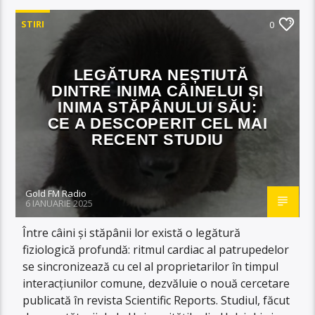
STIRI
0
LEGĂTURA NEȘTIUTĂ
DINTRE INIMA CÂINELUI ȘI
INIMA STĂPÂNULUI SĂU:
CE A DESCOPERIT CEL MAI
RECENT STUDIU
Gold FM Radio
6 IANUARIE 2025
Între câini și stăpânii lor există o legătură
fiziologică profundă: ritmul cardiac al patrupedelor
se sincronizează cu cel al proprietarilor în timpul
interacțiunilor comune, dezvăluie o nouă cercetare
publicată în revista Scientific Reports. Studiul, făcut