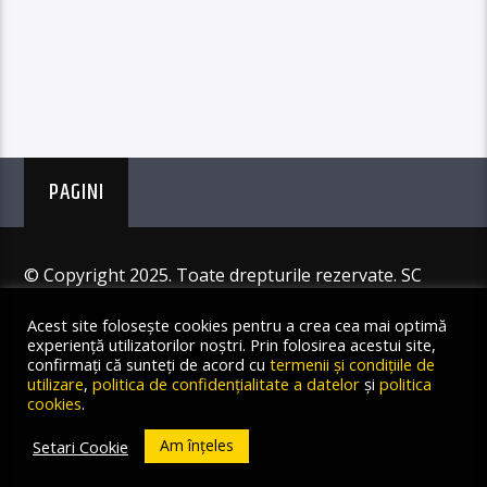
PAGINI
© Copyright 2025. Toate drepturile rezervate. SC
Angus Resources SRL
Acest site folosește cookies pentru a crea cea mai optimă
experiență utilizatorilor noștri. Prin folosirea acestui site,
confirmați că sunteți de acord cu
termenii și condițiile de
utilizare
,
politica de confidențialitate a datelor
și
politica
cookies
.
Am înțeles
Setari Cookie