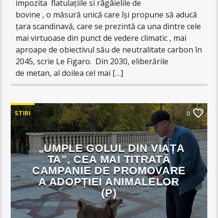
impozita flatulaţiile si râgâielile de
bovine , o măsură unică care își propune să aducă
țara scandinavă, care se prezintă ca una dintre cele
mai virtuoase din punct de vedere climatic , mai
aproape de obiectivul său de neutralitate carbon în
2045, scrie Le Figaro. Din 2030, eliberările
de metan, al doilea cel mai […]
STIRI
0
„UMPLE GOLUL DIN VIAȚA
TA”, CEA MAI TITRATĂ
CAMPANIE DE PROMOVARE
A ADOPȚIEI ANIMALELOR
(P)