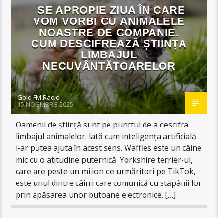
SE APROPIE ZIUA ÎN CARE
VOM VORBI CU ANIMALELE
NOASTRE DE COMPANIE.
CUM DESCIFREAZĂ ȘTIINȚA
LIMBAJUL
NECUVÂNTĂTOARELOR
Gold FM Radio
15 NOIEMBRIE 2025
Oamenii de știință sunt pe punctul de a descifra
limbajul animalelor. Iată cum inteligența artificială
i-ar putea ajuta în acest sens. Waffles este un câine
mic cu o atitudine puternică. Yorkshire terrier-ul,
care are peste un milion de urmăritori pe TikTok,
este unul dintre câinii care comunică cu stăpânii lor
prin apăsarea unor butoane electronice. […]