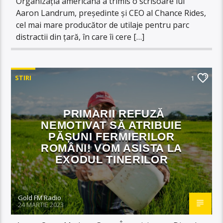
Organizația americană a trimis o scrisoare lui
Aaron Landrum, președinte și CEO al Chance Rides,
cel mai mare producător de utilaje pentru parc
distractii din țară, în care îi cere […]
STIRI
1
PRIMARII REFUZĂ
NEMOTIVAT SĂ ATRIBUIE
PĂȘUNI FERMIERILOR
ROMÂNI! VOM ASISTA LA
EXODUL TINERILOR
Gold FM Radio
24 MARTIE 2023