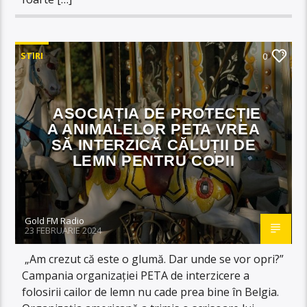
STIRI
0
ASOCIAȚIA DE PROTECȚIE
A ANIMALELOR PETA VREA
SĂ INTERZICĂ CĂLUȚII DE
LEMN PENTRU COPII
Gold FM Radio
23 FEBRUARIE 2024
„Am crezut că este o glumă. Dar unde se vor opri?”
Campania organizației PETA de interzicere a
folosirii cailor de lemn nu cade prea bine în Belgia.