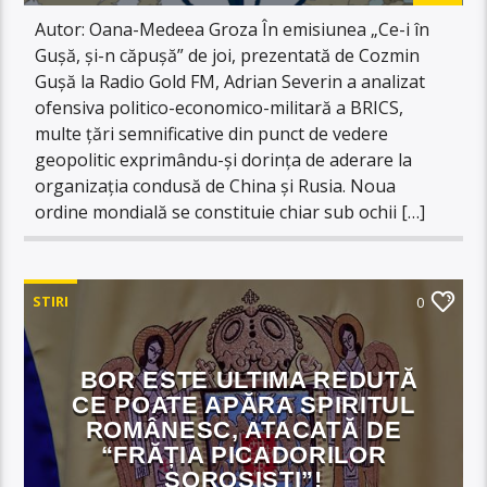
Autor: Oana-Medeea Groza În emisiunea „Ce-i în
Gușă, și-n căpușă” de joi, prezentată de Cozmin
Gușă la Radio Gold FM, Adrian Severin a analizat
ofensiva politico-economico-militară a BRICS,
multe țări semnificative din punct de vedere
geopolitic exprimându-și dorința de aderare la
organizația condusă de China și Rusia. Noua
ordine mondială se constituie chiar sub ochii […]
STIRI
0
BOR ESTE ULTIMA REDUTĂ
CE POATE APĂRA SPIRITUL
ROMÂNESC, ATACATĂ DE
“FRĂȚIA PICADORILOR
SOROSISTI”!