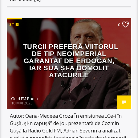
STIRI
0
TURCII PREFERĂ VIITORUL
DE TIP NEOIMPERIAL
GARANTAT DE ERDOGAN,
IAR SUA ȘI-A DOMOLIT
ATACURILE
Gold FM Radio
18 MAI 2023
Autor: Oana-Medeea Groza În emisiunea „Ce-i în
Gușă, și-n căpușă” de joi, prezentată de Cozmin
Gușă la Radio Gold FM, Adrian Severin a analizat
evoluția geopoliticii regionale în cele două scenarii