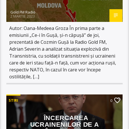
Gold FM Radio
2 MARTIE 2023
Autor: Oana-Medeea Groza În prima parte a
emisiunii „Ce-i în Gușă, și-n căpușă” de joi,
prezentată de Cozmin Gușă la Radio Gold FM,
Adrian Severin a analizat situația explozivă din
Transnistria, cu soldații transnistreni și ucraineni
care de ieri stau față-n față, cum vor acționa rușii,
respectiv NATO, în cazul în care vor începe
ostilitățile, […]
STIRI
0
ÎNCERCAREA
UCRAINENILOR DE A