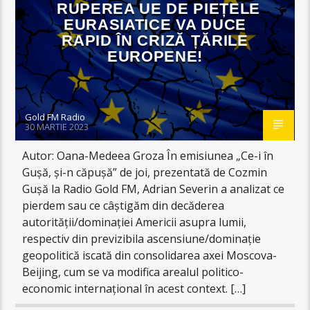
RUPEREA UE DE PIEȚELE
EURASIATICE VA DUCE
RAPID ÎN CRIZĂ ȚĂRILE
EUROPENE!
Gold FM Radio
30 MARTIE 2023
Autor: Oana-Medeea Groza În emisiunea „Ce-i în
Gușă, și-n căpușă” de joi, prezentată de Cozmin
Gușă la Radio Gold FM, Adrian Severin a analizat ce
pierdem sau ce câștigăm din decăderea
autorității/dominației Americii asupra lumii,
respectiv din previzibila ascensiune/dominație
geopolitică iscată din consolidarea axei Moscova-
Beijing, cum se va modifica arealul politico-
economic internațional în acest context. […]