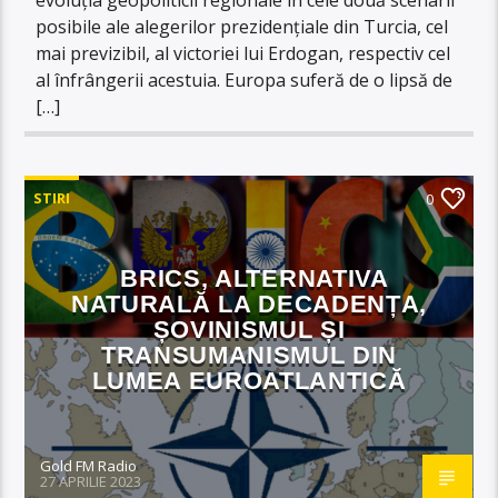
posibile ale alegerilor prezidențiale din Turcia, cel
mai previzibil, al victoriei lui Erdogan, respectiv cel
al înfrângerii acestuia. Europa suferă de o lipsă de
[…]
STIRI
0
BRICS, ALTERNATIVA
NATURALĂ LA DECADENȚA,
ȘOVINISMUL ȘI
TRANSUMANISMUL DIN
LUMEA EUROATLANTICĂ
Gold FM Radio
27 APRILIE 2023