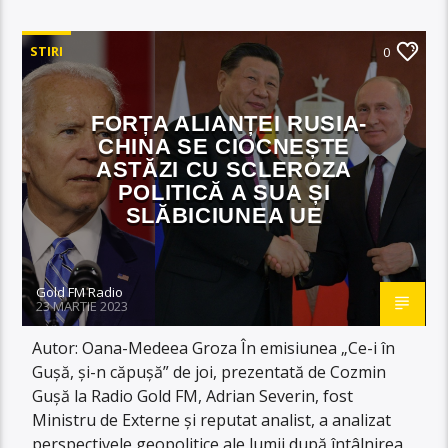
STIRI
0
FORȚA ALIANȚEI RUSIA-
CHINA SE CIOCNEȘTE
ASTĂZI CU SCLEROZA
POLITICĂ A SUA ȘI
SLĂBICIUNEA UE
Gold FM Radio
23 MARTIE 2023
Autor: Oana-Medeea Groza În emisiunea „Ce-i în
Gușă, și-n căpușă” de joi, prezentată de Cozmin
Gușă la Radio Gold FM, Adrian Severin, fost
Ministru de Externe și reputat analist, a analizat
perspectivele geopolitice ale lumii după întâlnirea