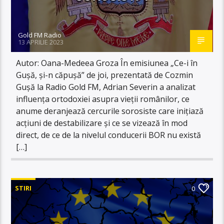
Gold FM Radio
13 APRILIE 2023
Autor: Oana-Medeea Groza În emisiunea „Ce-i în
Gușă, și-n căpușă” de joi, prezentată de Cozmin
Gușă la Radio Gold FM, Adrian Severin a analizat
influența ortodoxiei asupra vieții românilor, ce
anume deranjează cercurile sorosiste care inițiază
acțiuni de destabilizare și ce se vizează în mod
direct, de ce de la nivelul conducerii BOR nu există
[…]
STIRI
0