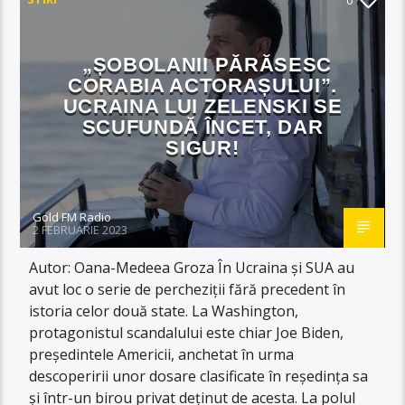
„ȘOBOLANII PĂRĂSESC
CORABIA ACTORAȘULUI”.
UCRAINA LUI ZELENSKI SE
SCUFUNDĂ ÎNCET, DAR
SIGUR!
Gold FM Radio
2 FEBRUARIE 2023
Autor: Oana-Medeea Groza În Ucraina și SUA au
avut loc o serie de percheziții fără precedent în
istoria celor două state. La Washington,
protagonistul scandalului este chiar Joe Biden,
președintele Americii, anchetat în urma
descoperirii unor dosare clasificate în reședința sa
și într-un birou privat deținut de acesta. La polul