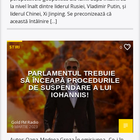
la nivel înalt dintre liderul Rusiei, Vladimir Putin, și
liderul Chinei, Xi Jinping. Se preconizează că
această întâlnire […]
STIRI
0
PARLAMENTUL TREBUIE
SĂ ÎNCEAPĂ PROCEDURILE
DE SUSPENDARE A LUI
IOHANNIS!
Gold FM Radio
9 MARTIE 2023
Autor: Oana-Medeea Groza În emisiunea „Ce-i în