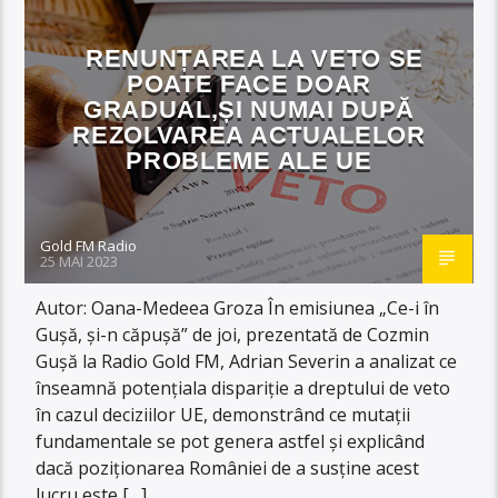
RENUNȚAREA LA VETO SE
POATE FACE DOAR
GRADUAL,ȘI NUMAI DUPĂ
REZOLVAREA ACTUALELOR
PROBLEME ALE UE
Gold FM Radio
25 MAI 2023
Autor: Oana-Medeea Groza În emisiunea „Ce-i în
Gușă, și-n căpușă” de joi, prezentată de Cozmin
Gușă la Radio Gold FM, Adrian Severin a analizat ce
înseamnă potențiala dispariție a dreptului de veto
în cazul deciziilor UE, demonstrând ce mutații
fundamentale se pot genera astfel și explicând
dacă poziționarea României de a susține acest
lucru este […]