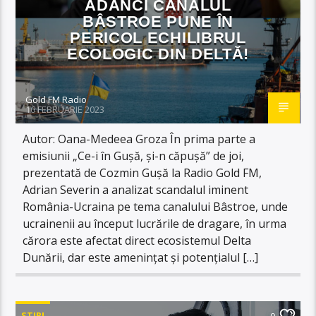
ADÂNCI CANALUL
BÂSTROE PUNE ÎN
PERICOL ECHILIBRUL
ECOLOGIC DIN DELTĂ!
Gold FM Radio
16 FEBRUARIE 2023
Autor: Oana-Medeea Groza În prima parte a
emisiunii „Ce-i în Gușă, și-n căpușă” de joi,
prezentată de Cozmin Gușă la Radio Gold FM,
Adrian Severin a analizat scandalul iminent
România-Ucraina pe tema canalului Bâstroe, unde
ucrainenii au început lucrările de dragare, în urma
cărora este afectat direct ecosistemul Delta
Dunării, dar este amenințat și potențialul […]
STIRI
0