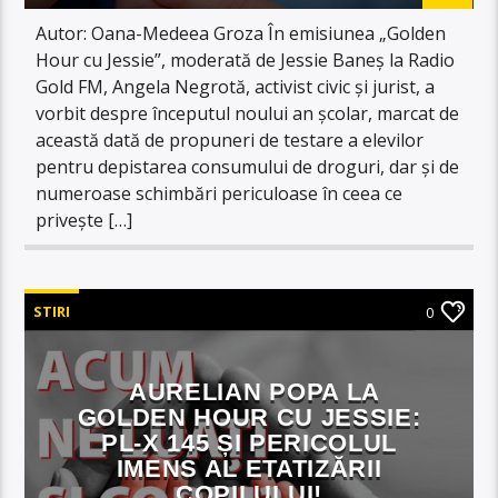
Autor: Oana-Medeea Groza În emisiunea „Golden
Hour cu Jessie”, moderată de Jessie Baneș la Radio
Gold FM, Angela Negrotă, activist civic și jurist, a
vorbit despre începutul noului an școlar, marcat de
această dată de propuneri de testare a elevilor
pentru depistarea consumului de droguri, dar și de
numeroase schimbări periculoase în ceea ce
privește […]
STIRI
0
AURELIAN POPA LA
GOLDEN HOUR CU JESSIE:
PL-X 145 ȘI PERICOLUL
IMENS AL ETATIZĂRII
COPILULUI!