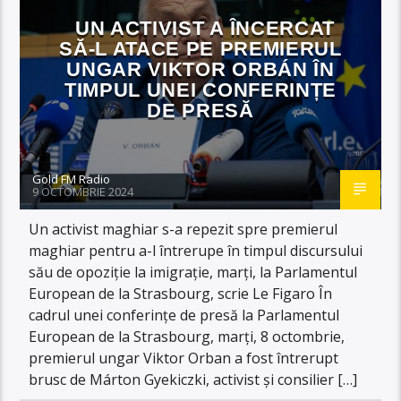
UN ACTIVIST A ÎNCERCAT
SĂ-L ATACE PE PREMIERUL
UNGAR VIKTOR ORBÁN ÎN
TIMPUL UNEI CONFERINȚE
DE PRESĂ
Gold FM Radio
9 OCTOMBRIE 2024
Un activist maghiar s-a repezit spre premierul
maghiar pentru a-l întrerupe în timpul discursului
său de opoziție la imigrație, marți, la Parlamentul
European de la Strasbourg, scrie Le Figaro În
cadrul unei conferințe de presă la Parlamentul
European de la Strasbourg, marți, 8 octombrie,
premierul ungar Viktor Orban a fost întrerupt
brusc de Márton Gyekiczki, activist și consilier […]