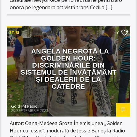
onora pe legendara activistă trans Cecilia […]
STIRI
0
ANGELA NEGROTĂ LA
GOLDEN HOUR:
DISCRIMINĂRILE DIN
SISTEMUL DE ÎNVĂȚĂMÂNT
ȘI DEALERII DE LA
CATEDRE
Gold FM Radio
29 SEPTEMBRIE 2023
Autor: Oana-Medeea Groza În emisiunea „Golden
Hour cu Jessie”, moderată de Jessie Baneș la Radio