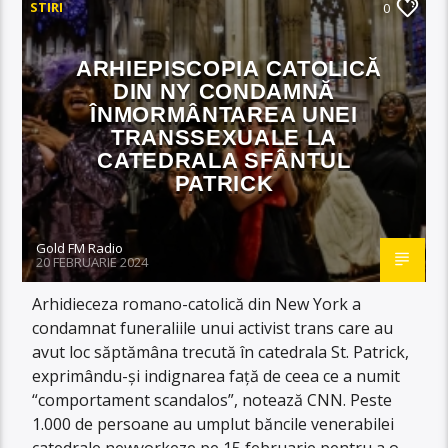
STIRI
0
ARHIEPISCOPIA CATOLICĂ
DIN NY CONDAMNĂ
ÎNMORMÂNTAREA UNEI
TRANSSEXUALE LA
CATEDRALA SFÂNTUL
PATRICK
Gold FM Radio
20 FEBRUARIE 2024
Arhidieceza romano-catolică din New York a
condamnat funeraliile unui activist trans care au
avut loc săptămâna trecută în catedrala St. Patrick,
exprimându-și indignarea față de ceea ce a numit
“comportament scandalos”, notează CNN. Peste
1.000 de persoane au umplut băncile venerabilei
catedrale newyorkeze pe 15 februarie pentru a o