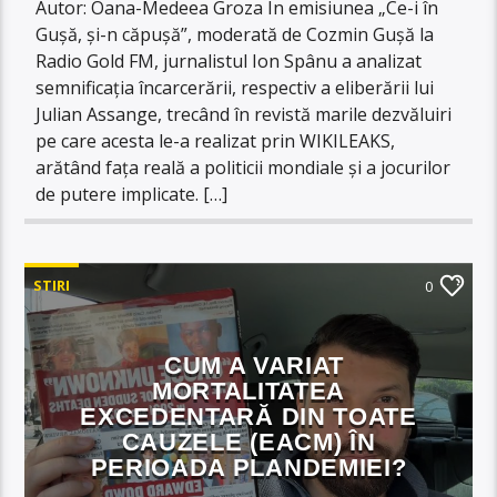
Autor: Oana-Medeea Groza În emisiunea „Ce-i în
Gușă, și-n căpușă”, moderată de Cozmin Gușă la
Radio Gold FM, jurnalistul Ion Spânu a analizat
semnificația încarcerării, respectiv a eliberării lui
Julian Assange, trecând în revistă marile dezvăluiri
pe care acesta le-a realizat prin WIKILEAKS,
arătând fața reală a politicii mondiale și a jocurilor
de putere implicate. […]
STIRI
0
CUM A VARIAT
MORTALITATEA
EXCEDENTARĂ DIN TOATE
CAUZELE (EACM) ÎN
PERIOADA PLANDEMIEI?