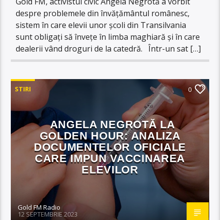
Gold FM, activistul civic Angela Negrotă a vorbit
despre problemele din învățământul românesc,
sistem în care elevii unor școli din Transilvania
sunt obligați să învețe în limba maghiară și în care
dealerii vând droguri de la catedră. Într-un sat […]
STIRI
0
ANGELA NEGROTĂ LA
GOLDEN HOUR: ANALIZA
DOCUMENTELOR OFICIALE
CARE IMPUN VACCINAREA
ELEVILOR
Gold FM Radio
12 SEPTEMBRIE 2023