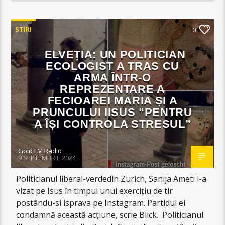
STIRI
0
ELVEȚIA: UN POLITICIAN
ECOLOGIST A TRAS CU
ARMA ÎNTR-O
REPREZENTARE A
FECIOAREI MARIA ȘI A
PRUNCULUI IISUS “PENTRU
A ÎȘI CONTROLA STRESUL”
Gold FM Radio
9 SEPTEMBRIE 2024
Politicianul liberal-verdedin Zurich, Sanija Ameti l-a
vizat pe Isus în timpul unui exercițiu de tir
postându-si isprava pe Instagram. Partidul ei
condamnă această acțiune, scrie Blick. Politicianul