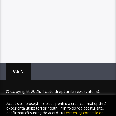
PAGINI
© Copyright 2025. Toate drepturile rezervate. SC
Angus Resources SRL
Acest site folosește cookies pentru a crea cea mai optimă
experiență utilizatorilor noștri. Prin folosirea acestui site,
confirmați că sunteți de acord cu
termenii și condițiile de