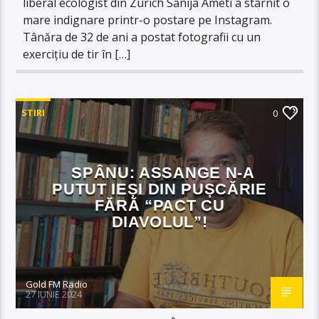
liberal ecologist din Zurich Sanija Ameti a stârnit o
mare indignare printr-o postare pe Instagram.
Tânăra de 32 de ani a postat fotografii cu un
exercițiu de tir în […]
STIRI
0
SPÂNU: ASSANGE N-A
PUTUT IEȘI DIN PUȘCĂRIE
FĂRĂ “PACT CU
DIAVOLUL”!
Gold FM Radio
27 IUNIE 2024