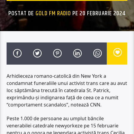
POSTAT DE
GOLD FM RADIO
PE 20 FEBRUARIE 2024
Arhidieceza romano-catolică din New York a
condamnat funeraliile unui activist trans care au avut
loc săptămâna trecută în catedrala St. Patrick,
exprimându-și indignarea față de ceea ce a numit
“comportament scandalos”, notează CNN.
Peste 1.000 de persoane au umplut băncile
venerabilei catedrale newyorkeze pe 15 februarie
pentru a o onora pe legendara activistă trans Cecilia