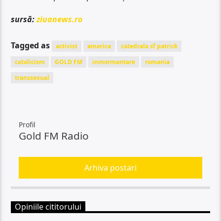
sursă:
ziuanews.ro
Tagged as
activist
america
catedrala sf patrick
catolicism
GOLD FM
inmormantare
romania
transsexual
Profil
Gold FM Radio
Arhiva postari
Opiniile cititorului