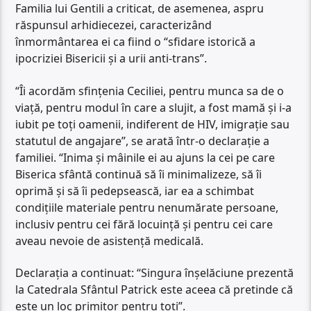
Familia lui Gentili a criticat, de asemenea, aspru
răspunsul arhidiecezei, caracterizând
înmormântarea ei ca fiind o “sfidare istorică a
ipocriziei Bisericii și a urii anti-trans”.
“Îi acordăm sfințenia Ceciliei, pentru munca sa de o
viață, pentru modul în care a slujit, a fost mamă și i-a
iubit pe toți oamenii, indiferent de HIV, imigrație sau
statutul de angajare”, se arată într-o declarație a
familiei. “Inima și mâinile ei au ajuns la cei pe care
Biserica sfântă continuă să îi minimalizeze, să îi
oprimă și să îi pedepsească, iar ea a schimbat
condițiile materiale pentru nenumărate persoane,
inclusiv pentru cei fără locuință și pentru cei care
aveau nevoie de asistență medicală.
Declarația a continuat: “Singura înșelăciune prezentă
la Catedrala Sfântul Patrick este aceea că pretinde că
este un loc primitor pentru toți”.