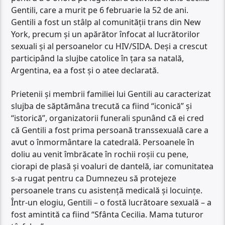
Gentili, care a murit pe 6 februarie la 52 de ani.
Gentili a fost un stâlp al comunității trans din New
York, precum și un apărător înfocat al lucrătorilor
sexuali și al persoanelor cu HIV/SIDA. Deși a crescut
participând la slujbe catolice în țara sa natală,
Argentina, ea a fost și o atee declarată.
Prietenii și membrii familiei lui Gentili au caracterizat
slujba de săptămâna trecută ca fiind “iconică” și
“istorică”, organizatorii funerali spunând că ei cred
că Gentili a fost prima persoană transsexuală care a
avut o înmormântare la catedrală. Persoanele în
doliu au venit îmbrăcate în rochii roșii cu pene,
ciorapi de plasă și voaluri de dantelă, iar comunitatea
s-a rugat pentru ca Dumnezeu să protejeze
persoanele trans cu asistență medicală și locuințe.
Într-un elogiu, Gentili – o fostă lucrătoare sexuală – a
fost amintită ca fiind “Sfânta Cecilia. Mama tuturor