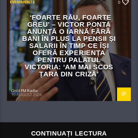
EVENIMENTE
0
‘FOARTE RĂU, FOARTE
GREU’ – VICTOR PONTA
ANUNȚĂ O IARNĂ FĂRĂ
BANI ÎN PLUS LA PENSII ȘI
SALARII ÎN TIMP CE ÎȘI
OFERĂ EXPERIENȚA
PENTRU PALATUL
VICTORIA: ‘AM MAI SCOS
ȚARA DIN CRIZĂ’
Gold FM Radio
10 AUGUST 2026
CONTINUAȚI LECTURA