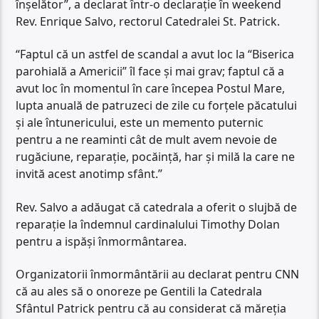
înșelător”, a declarat într-o declarație în weekend
Rev. Enrique Salvo, rectorul Catedralei St. Patrick.
“Faptul că un astfel de scandal a avut loc la “Biserica
parohială a Americii” îl face și mai grav; faptul că a
avut loc în momentul în care începea Postul Mare,
lupta anuală de patruzeci de zile cu forțele păcatului
și ale întunericului, este un memento puternic
pentru a ne reaminti cât de mult avem nevoie de
rugăciune, reparație, pocăință, har și milă la care ne
invită acest anotimp sfânt.”
Rev. Salvo a adăugat că catedrala a oferit o slujbă de
reparație la îndemnul cardinalului Timothy Dolan
pentru a ispăși înmormântarea.
Organizatorii înmormântării au declarat pentru CNN
că au ales să o onoreze pe Gentili la Catedrala
Sfântul Patrick pentru că au considerat că măreția