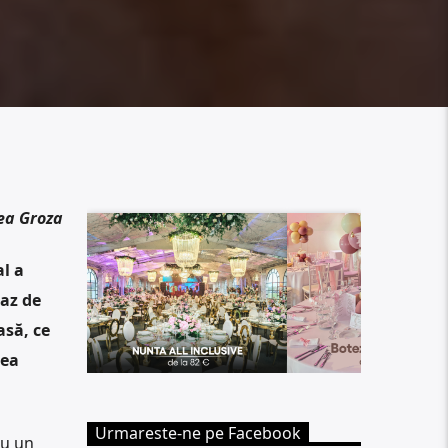
ea Groza
l a
az de
asă, ce
rea
Urmareste-ne pe Facebook
au un