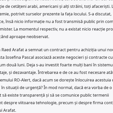
e de cetățeni arabi, americani și alți străini, toți afaceriști.
mie, potrivit surselor prezente la fața locului. S-a discutat,
ice, însă nicio informație nu a fost transmisă public prin co
e mister. La momentul respectiv, nu a existat nicio reacție p
ecând aproape neobservat.
că Raed Arafat a semnat un contract pentru achiziția unui n
ista Iosefina Pascal asociază aceste negocieri și contracte cu
cum două luni. Deja s-au investit foarte mulți bani în sistemu
ntaje, și dezavantaje. Întrebarea e de ce au fost necesare atâ
temului RO-Alert, dacă acum se dorește înlocuirea acestuia c
 în situații de urgență? În mod normal, dacă era vorba de o 
uit să existe transparență și să se comunice public termenii
ant despre viitoarea tehnologie, precum și despre firma con
i Arafat.