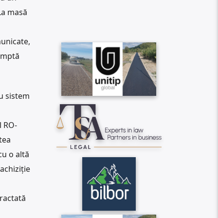
 La masă
municate,
romptă
ou sistem
l RO-
tea
u o altă
achiziție
tractată