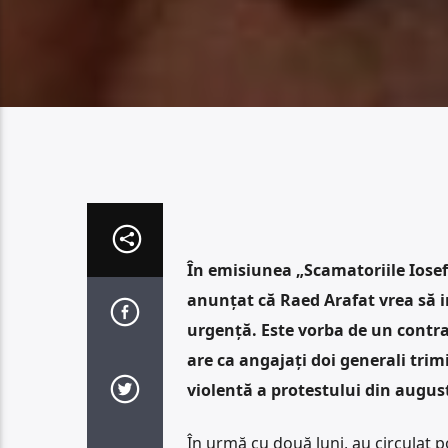
În emisiunea „Scamatoriile Iosefi
anunțat că Raed Arafat vrea să i
urgență. Este vorba de un contra
are ca angajați doi generali trim
violentă a protestului din augus
În urmă cu două luni, au circulat p