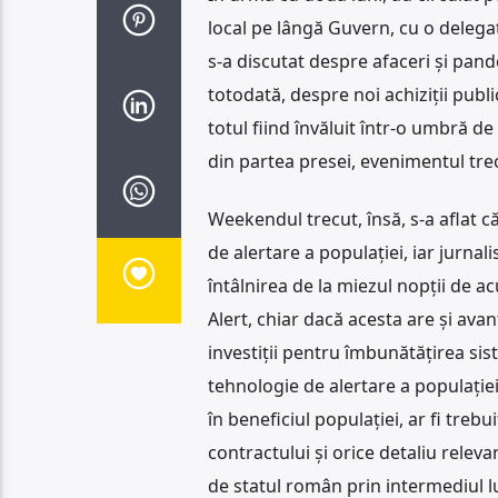
local pe lângă Guvern, cu o delegați
s-a discutat despre afaceri și pande
totodată, despre noi achiziții publ
totul fiind învăluit într-o umbră d
din partea presei, evenimentul tr
Weekendul trecut, însă, s-a aflat 
de alertare a populației, iar jurnal
întâlnirea de la miezul nopții de a
Alert, chiar dacă acesta are și ava
investiții pentru îmbunătățirea sis
tehnologie de alertare a populației
în beneficiul populației, ar fi treb
contractului și orice detaliu relev
de statul român prin intermediul lu