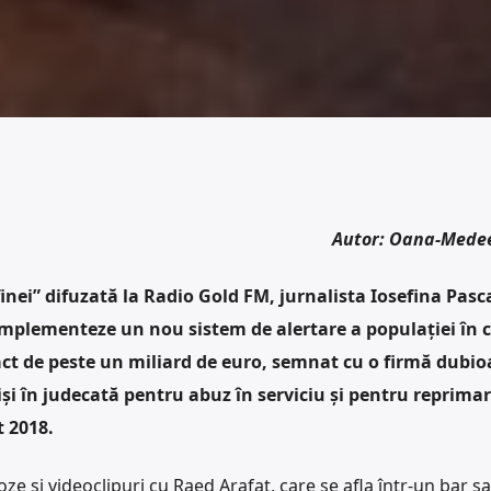
Autor: Oana-Mede
nei” difuzată la Radio Gold FM, jurnalista Iosefina Pasca
mplementeze un nou sistem de alertare a populației în c
ct de peste un miliard de euro, semnat cu o firmă dubio
iși în judecată pentru abuz în serviciu și pentru reprima
t 2018.
oze și videoclipuri cu Raed Arafat, care se afla într-un bar s