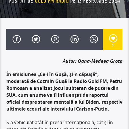
POSTAT DE
GOLD FM RADIO
PE 13 FEBRUARIE 2024
1
Autor: Oana-Medeea Groza
În emisiunea „Ce-i în Gușă, și-n căpușă”,
moderată de Cozmin Gușă la Radio Gold FM, Petru
Romoșan a analizat jocul subteran de putere din
SUA, cum anume va fi influențat de raportul
oficial despre starea mentală a lui Biden, respectiv
ultimele ecouri ale interviului Carlson-Putin.
S-a vehiculat atât în presa internațională, cât și în