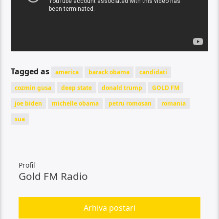
Tagged as
america
barack obama
candidati
cozmin gusa
deep state
donald trump
GOLD FM
joe biden
michelle obama
petru romosan
romania
sua
Profil
Gold FM Radio
Arhiva postari