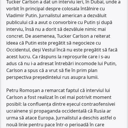
Tucker Carlson a dat un interviu ieri, în Dubai, unde a
vorbit în principal despre colosala întâlnire cu
Vladimir Putin. Jurnalistul american a dezvăluit
publicului că a avut o convorbire cu Putin și după
interviu, însă nu a dorit să dezvăluie nimic mai
concret. De asemenea, Tucker Carlson a reiterat
ideea că Putin este pregătit să negocieze cu
Occidentul, deși Vestul încă nu este pregătit să facă
acest lucru. Ca răspuns la reproșurile care i s-au
adus că nu i-a adresat întrebări incomode lui Putin,
Carlson a spus că a vrut să fie în prim plan
perspectiva președintelui rus asupra lumii.
Petru Romoșan a remarcat faptul că interviul lui
Carlson a fost realizat în cel mai potrivit moment
posibil: la confluența dintre eșecul contraofensivei
ucrainene și propaganda occidentală că Rusia ar
urma să atace Europa. Jurnalistul a deschis astfel o
nouă linie pentru pace într-o perioadă în care