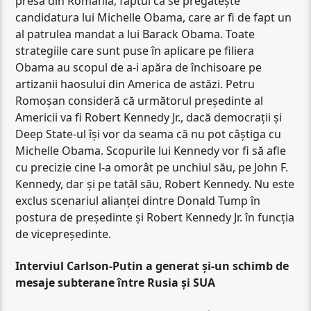
presa din România, faptul că se pregătește
candidatura lui Michelle Obama, care ar fi de fapt un
al patrulea mandat a lui Barack Obama. Toate
strategiile care sunt puse în aplicare pe filiera
Obama au scopul de a-i apăra de închisoare pe
artizanii haosului din America de astăzi. Petru
Romoșan consideră că următorul președinte al
Americii va fi Robert Kennedy Jr., dacă democrații și
Deep State-ul își vor da seama că nu pot câștiga cu
Michelle Obama. Scopurile lui Kennedy vor fi să afle
cu precizie cine l-a omorât pe unchiul său, pe John F.
Kennedy, dar și pe tatăl său, Robert Kennedy. Nu este
exclus scenariul alianței dintre Donald Tump în
postura de președinte și Robert Kennedy Jr. în funcția
de vicepreședinte.
Interviul Carlson-Putin a generat și-un schimb de
mesaje subterane între Rusia și SUA