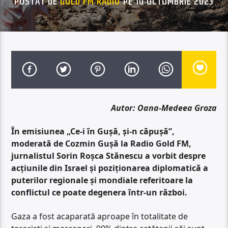
POSTAT DE
GOLD FM RADIO
PE 10 OCTOMBRIE 2023
Autor: Oana-Medeea Groza
În emisiunea „Ce-i în Gușă, și-n căpușă”,
moderată de Cozmin Gușă la Radio Gold FM,
jurnalistul Sorin Roșca Stănescu a vorbit despre
acțiunile din Israel și poziționarea diplomatică a
puterilor regionale și mondiale referitoare la
conflictul ce poate degenera într-un război.
Gaza a fost acaparată aproape în totalitate de