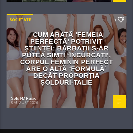
SOCIETATE
0
CUM ARATĂ ‘FEMEIA
PERFECTĂ’ POTRIVIT
ȘTIINȚEI: BĂRBAȚII S-AR
PUTEA SIMȚI ‘ÎNCURCAȚI’,
CORPUL FEMININ PERFECT
ARE O ALTĂ ‘FORMULĂ’
DECÂT PROPORȚIA
ȘOLDURI-TALIE
Gold FM Radio
8 AUGUST 2026