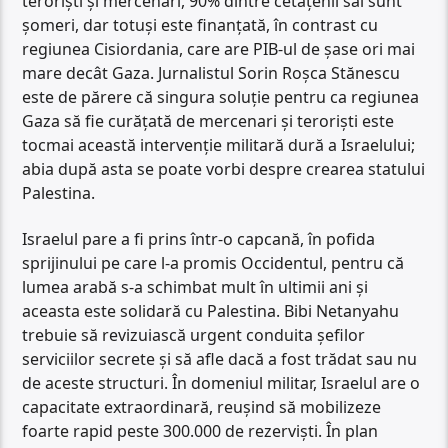
teroriști și mercenari, 90% dintre cetățenii săi sunt
șomeri, dar totuși este finanțată, în contrast cu
regiunea Cisiordania, care are PIB-ul de șase ori mai
mare decât Gaza. Jurnalistul Sorin Roșca Stănescu
este de părere că singura soluție pentru ca regiunea
Gaza să fie curățată de mercenari și teroriști este
tocmai această intervenție militară dură a Israelului;
abia după asta se poate vorbi despre crearea statului
Palestina.
Israelul pare a fi prins într-o capcană, în pofida
sprijinului pe care l-a promis Occidentul, pentru că
lumea arabă s-a schimbat mult în ultimii ani și
aceasta este solidară cu Palestina. Bibi Netanyahu
trebuie să revizuiască urgent conduita șefilor
serviciilor secrete și să afle dacă a fost trădat sau nu
de aceste structuri. În domeniul militar, Israelul are o
capacitate extraordinară, reușind să mobilizeze
foarte rapid peste 300.000 de rezerviști. În plan