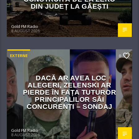
DIN JUDEȚ LA GĂEȘTI
Gold FM Radio
8 AUGUST 2026
EXTERNE
0
DACĂ AR AVEA LOC
ALEGERI, ZELENSKI AR
PIERDE ÎN FAȚA TUTUROR
PRINCIPALILOR SĂI
CONCURENȚI – SONDAJ
Gold FM Radio
8 AUGUST 2026