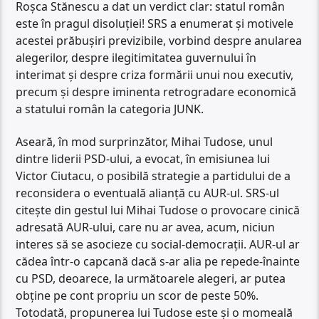
Roșca Stănescu a dat un verdict clar: statul român
este în pragul disoluției! SRS a enumerat și motivele
acestei prăbușiri previzibile, vorbind despre anularea
alegerilor, despre ilegitimitatea guvernului în
interimat și despre criza formării unui nou executiv,
precum și despre iminenta retrogradare economică
a statului român la categoria JUNK.
Aseară, în mod surprinzător, Mihai Tudose, unul
dintre liderii PSD-ului, a evocat, în emisiunea lui
Victor Ciutacu, o posibilă strategie a partidului de a
reconsidera o eventuală alianță cu AUR-ul. SRS-ul
citește din gestul lui Mihai Tudose o provocare cinică
adresată AUR-ului, care nu ar avea, acum, niciun
interes să se asocieze cu social-democrații. AUR-ul ar
cădea într-o capcană dacă s-ar alia pe repede-înainte
cu PSD, deoarece, la următoarele alegeri, ar putea
obține pe cont propriu un scor de peste 50%.
Totodată, propunerea lui Tudose este și o momeală