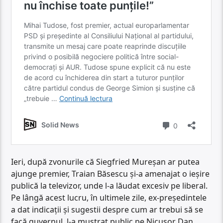
Ieri, după zvonurile că Siegfried Mureșan ar putea
ajunge premier, Traian Băsescu și-a amenajat o ieșire
publică la televizor, unde l-a lăudat excesiv pe liberal.
Pe lângă acest lucru, în ultimele zile, ex-președintele
a dat indicații și sugestii despre cum ar trebui să se
facă guvernul, l-a mustrat public pe Nicușor Dan