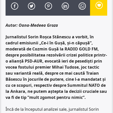
Autor: Oana-Medeea Groza
Jurnalistul Sorin Roșca Stănescu a vorbit, în
cadrul emisiunii „Ce-i în Gușă, și-n căpușă”,
moderată de Cozmin Gușă la RADIO GOLD FM,
despre posibilitatea rezolvării crizei politice printr-
o alianță PSD-AUR, evocată ieri de pesediști prin
vocea fostului premier Mihai Tudose, joc tactic
sau variantă reală, despre ce mai caută Traian
Băsescu în jocurile de putere, cine l-a mandatat și
cu ce scopuri, respectiv despre Summitul NATO de
la Ankara, ne putem aștepta la decizii cruciale sau
va fi de tip ”mult zgomot pentru nimic”.
Încă de la începutul analizei sale, jurnalistul Sorin