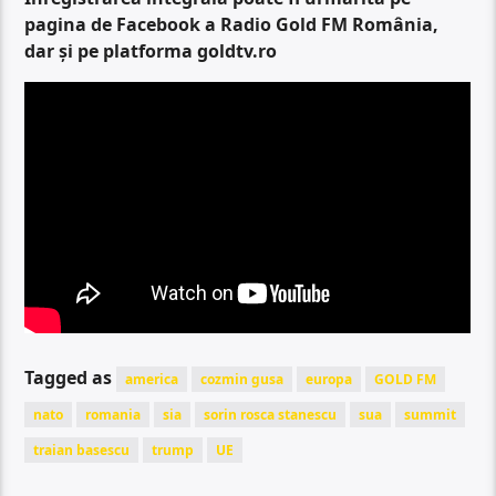
pagina de Facebook a Radio Gold FM România,
dar și pe platforma goldtv.ro
Tagged as
america
cozmin gusa
europa
GOLD FM
nato
romania
sia
sorin rosca stanescu
sua
summit
traian basescu
trump
UE