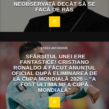
NEOBSERVATĂ DECÂT SĂ SE
FACĂ DE RÂS
ȘTIREA ANTERIOARE
SFÂRȘITUL UNEI ERE
FANTASTICE! CRISTIANO
RONALDO A FĂCUT ANUNȚUL
OFICIAL DUPĂ ELIMINAREA DE
LA CUPA MONDIALĂ 2026 – “A
FOST ULTIMA MEA CUPĂ
MONDIALĂ”