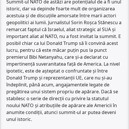
Summit-ul NATO de astăzi are potențialul de a fi unul
istoric, dar va depinde foarte mult de organizarea
acestuia și de discuțiile amorsate între marii actori
geopolitici ai lumii. Jurnalistul Sorin Roșca Stănescu a
remarcat faptul că Israelul, aliat strategic al SUA și
important aliat al NATO, nu a fost invitat la summit. E
posibil chiar ca lui Donald Trump să îi convină acest
lucru, pentru că este măcar puțin pus la punct
premierul Bibi Netanyahu, care și-a declarat cu
impertinență suveranitatea față de America. La nivel
ipotetic, este de așteptat o confruntate și între
Donald Trump și reprezentanții UE, care nu și-au
îndeplinit, până acum, angajamentele legate de
pregătirea unui sistem propriu de apărare. Dacă se
stabilesc o serie de direcții cu privire la statutul
noului NATO și atribuțiile de apărare ale Americii în
anumite condiții, atunci summit-ul ar putea deveni
unul istoric.