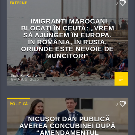
EXTERNE
0
IMIGRANȚI MAROCANI
BLOCAȚI ÎN CEUTA: „VREM
SĂ AJUNGEM ÎN EUROPA.
ÎN ROMÂNIA, ÎN RUSIA,
ORIUNDE ESTE NEVOIE DE
MUNCITORI”
Gold FM Radio
6 AUGUST 2026
POLITICĂ
0
NICUȘOR DAN PUBLICĂ
AVEREA CONCUBINEI DUPĂ
“AMENDAMENTUL