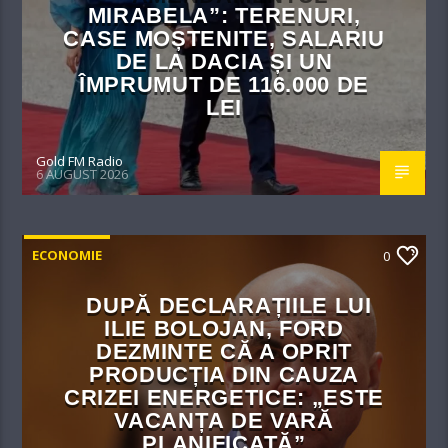
MIRABELA”: TERENURI,
CASE MOȘTENITE, SALARIU
DE LA DACIA ȘI UN
ÎMPRUMUT DE 116.000 DE
LEI
Gold FM Radio
6 AUGUST 2026
ECONOMIE
0
DUPĂ DECLARAȚIILE LUI
ILIE BOLOJAN, FORD
DEZMINTE CĂ A OPRIT
PRODUCȚIA DIN CAUZA
CRIZEI ENERGETICE: „ESTE
VACANȚA DE VARĂ
PLANIFICATĂ”