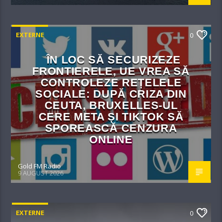
EXTERNE
0
ÎN LOC SĂ SECURIZEZE
FRONTIERELE, UE VREA SĂ
CONTROLEZE REȚELELE
SOCIALE: DUPĂ CRIZA DIN
CEUTA, BRUXELLES-UL
CERE META ȘI TIKTOK SĂ
SPOREASCĂ CENZURA
ONLINE
Gold FM Radio
9 AUGUST 2026
EXTERNE
0