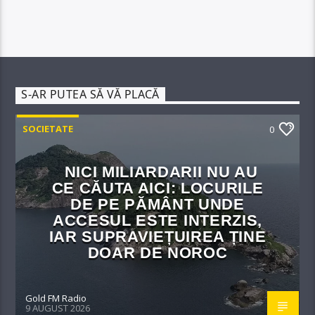
S-AR PUTEA SĂ VĂ PLACĂ
SOCIETATE
0
NICI MILIARDARII NU AU
CE CĂUTA AICI: LOCURILE
DE PE PĂMÂNT UNDE
ACCESUL ESTE INTERZIS,
IAR SUPRAVIEȚUIREA ȚINE
DOAR DE NOROC
Gold FM Radio
9 AUGUST 2026