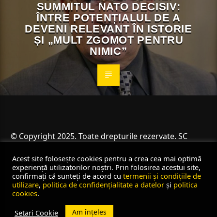
SUMMITUL NATO DECISIV:
ÎNTRE POTENȚIALUL DE A
DEVENI RELEVANT ÎN ISTORIE
ȘI „MULT ZGOMOT PENTRU
NIMIC”
© Copyright 2025. Toate drepturile rezervate. SC
Angus Resources SRL
Acest site folosește cookies pentru a crea cea mai optimă
experiență utilizatorilor noștri. Prin folosirea acestui site,
confirmați că sunteți de acord cu
termenii și condițiile de
utilizare
,
politica de confidențialitate a datelor
și
politica
cookies
.
Am înțeles
Setari Cookie