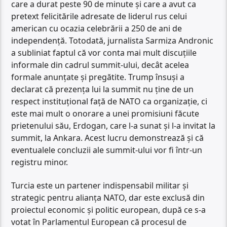
care a durat peste 90 de minute și care a avut ca
pretext felicitările adresate de liderul rus celui
american cu ocazia celebrării a 250 de ani de
independență. Totodată, jurnalista Sarmiza Andronic
a subliniat faptul că vor conta mai mult discuțiile
informale din cadrul summit-ului, decât acelea
formale anunțate și pregătite. Trump însuși a
declarat că prezența lui la summit nu ține de un
respect instituțional față de NATO ca organizație, ci
este mai mult o onorare a unei promisiuni făcute
prietenului său, Erdogan, care l-a sunat și l-a invitat la
summit, la Ankara. Acest lucru demonstrează și că
eventualele concluzii ale summit-ului vor fi într-un
registru minor.
Turcia este un partener indispensabil militar și
strategic pentru alianța NATO, dar este exclusă din
proiectul economic și politic european, după ce s-a
votat în Parlamentul European că procesul de