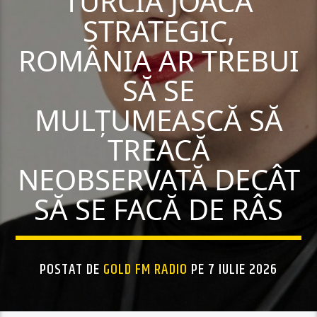
TURCIA JOACĂ
STRATEGIC,
ROMÂNIA AR TREBUI
SĂ SE
MULȚUMEASCĂ SĂ
TREACĂ
NEOBSERVATĂ DECÂT
SĂ SE FACĂ DE RÂS
POSTAT DE
GOLD FM RADIO
PE 7 IULIE 2026