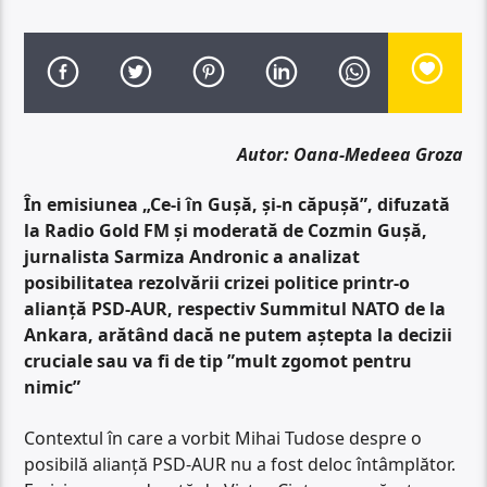
Autor: Oana-Medeea Groza
În emisiunea „Ce-i în Gușă, și-n căpușă”, difuzată
la Radio Gold FM și moderată de Cozmin Gușă,
jurnalista Sarmiza Andronic a analizat
posibilitatea rezolvării crizei politice printr-o
alianță PSD-AUR, respectiv Summitul NATO de la
Ankara, arătând dacă ne putem aștepta la decizii
cruciale sau va fi de tip ”mult zgomot pentru
nimic”
Contextul în care a vorbit Mihai Tudose despre o
posibilă alianță PSD-AUR nu a fost deloc întâmplător.