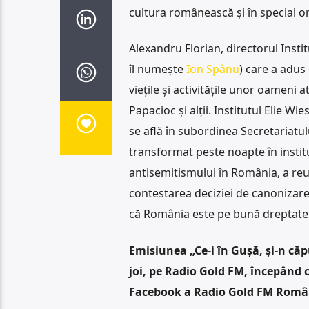
cultura românească și în special o
Alexandru Florian, directorul Instit
îl numește
Ion Spânu
) care a adus
viețile și activitățile unor oameni
Papacioc și alții. Institutul Elie Wi
se află în subordinea Secretariatulu
transformat peste noapte în instit
antisemitismului în România, a reuș
contestarea deciziei de canonizare
că România este pe bună dreptate S
Emisiunea „Ce-i în Gușă, și-n că
joi, pe Radio Gold FM, începând c
Facebook a Radio Gold FM Români