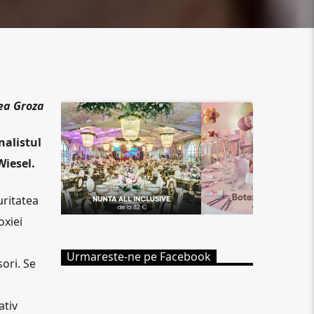
ea Groza
nalistul
Wiesel.
uritatea
oxiei
Urmareste-ne pe Facebook
sori. Se
ativ