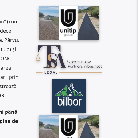
ian” (cum
udece
a, Pârvu,
tuia) și
st ONG
zarea
ari, prin
nstrează
OR.
ni până
agina de