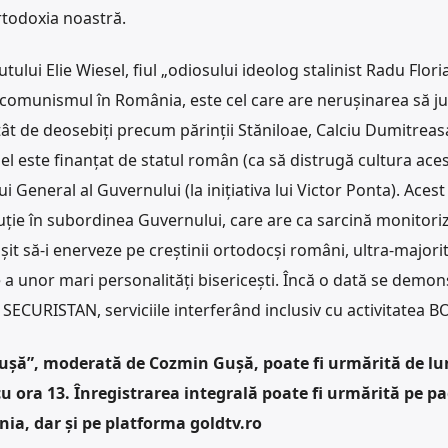
rtodoxia noastră.
utului Elie Wiesel, fiul „odiosului ideolog stalinist Radu Flor
 comunismul în România, este cel care are nerușinarea să j
 atât de deosebiți precum părinții Stăniloae, Calciu Dumitreas
esel este finanțat de statul român (ca să distrugă cultura aces
i General al Guvernului (la inițiativa lui Victor Ponta). Ace
uție în subordinea Guvernului, care are ca sarcină monitori
it să-i enerveze pe creștinii ortodocși români, ultra-majorit
 a unor mari personalități bisericești. Încă o dată se demo
ECURISTAN, serviciile interferând inclusiv cu activitatea B
pușă”, moderată de Cozmin Gușă, poate fi urmărită de lu
u ora 13. Înregistrarea integrală poate fi urmărită pe p
a, dar și pe platforma goldtv.ro