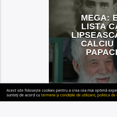
MEGA: 
LISTA 
LIPSEASC
CALCIU
PAPACI
Gold FM Radio
22 IULIE 2024
Acest site folosește cookies pentru a crea cea mai optimă experien
sunteți de acord cu
termenii și condițiile de utilizare
,
politica de
Autor: Oana-Medeea Groza