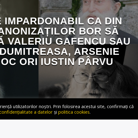
E IMPARDONABIL CA DIN
CANONIZAȚILOR BOR SĂ
Ă VALERIU GAFENCU SAU
 DUMITREASA, ARSENIE
OC ORI IUSTIN PÂRVU
ță utilizatorilor noștri. Prin folosirea acestui site, confirmați că
 confidențialitate a datelor
și
politica cookies
.
 În emisiunea „Ce-i în Gușă, și-n căpușă”, moderată de