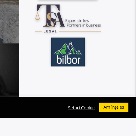
Am înțeles
Setari Cookie