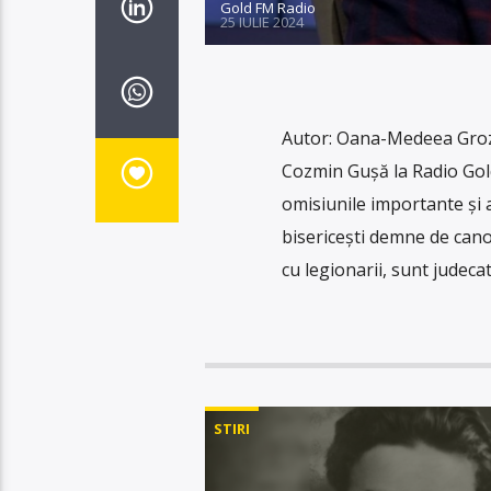
Gold FM Radio
25 IULIE 2024
Autor: Oana-Medeea Groza
Cozmin Gușă la Radio Gold
omisiunile importante și a
bisericești demne de cano
cu legionarii, sunt judeca
STIRI