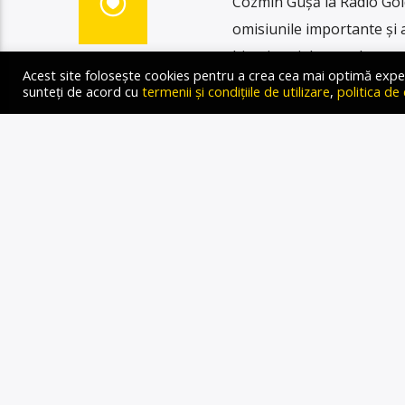
Cozmin Gușă la Radio Gold
omisiunile importante și a
bisericești demne de cano
Acest site folosește cookies pentru a crea cea mai optimă experien
cu legionarii, sunt judeca
sunteți de acord cu
termenii și condițiile de utilizare
,
politica de