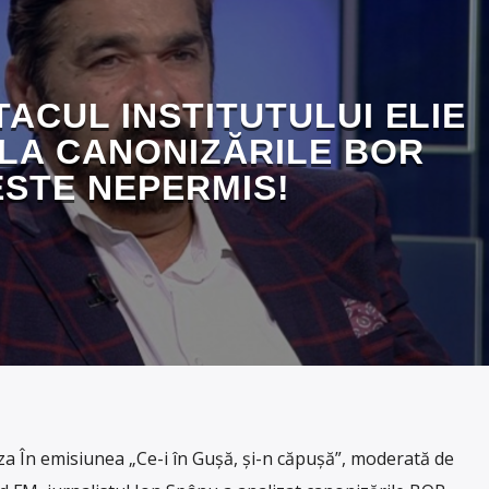
TACUL INSTITUTULUI ELIE
 LA CANONIZĂRILE BOR
ESTE NEPERMIS!
 În emisiunea „Ce-i în Gușă, și-n căpușă”, moderată de