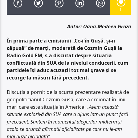
1
Autor: Oana-Medeea Groza
În prima parte a emisiunii „Ce-i în Gușă, și-n
căpușă” de marți, moderată de Cozmin Gușă la
Radio Gold FM, s-a discutat despre situația
conflictuală din SUA de la nivelul conducerii, cum
partidele își aduc acuzații tot mai grave și se
recurge la măsuri fără precedent.
Discuția a pornit de la scurta prezentare realizată de
geopoliticianul Cozmin Gușă, care a creionat în linii
mari care este situația în America:
„Avem această
situație explozivă din SUA care a ajuns într-un punct fără
precedent. Suntem în momentul alegerilor midterm și
acolo se aruncă afirmații oficializate pe care nu le-am
mai auzit niciodată”.