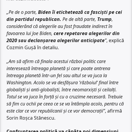
„Pe de o parte,
Biden îi etichetează ca fasciști pe cei
din partidul republican.
Pe de altă parte,
Trump
,
considerând că alegerile au fost fraudate indirect în
favoarea lui Joe Biden,
cere repetarea alegerilor din
2020 sau declanșarea alegerilor anticipate
”
, explică
Cozmin Gușă în detaliu.
„Am să afirm că finala acestui război politic care
interesează întreaga planetă și care poate antrena
întreaga planetă într-un fel sau altul se va juca la
Washington. Acolo se va desfășura ‘războiul‘ final între
globaliști și anti-globaliști, între neomarxiști și ceilalți.
Totul se va juca în forță și cu o cruzime necesară. Trebuie
să fim cu ochii pe ceea ce se va întâmpla acolo, pentru că
este clar ce vor republicanii și ce vor democrații”
, afirmă
Sorin Roșca Stănescu.
Confruntarea politică va căpăta noi dimensiuni