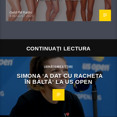
Gold FM Radio
8 AUGUST 2026
CONTINUAȚI LECTURA
URMĂTOAREA ȘTIRE
SIMONA ‘A DAT CU RACHETA
ÎN BALTĂ‘ LA US OPEN