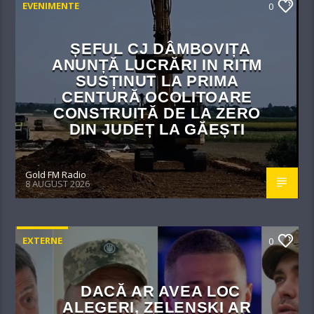
EVENIMENTE
0
ȘEFUL CJ DÂMBOVIȚA
ANUNȚĂ LUCRĂRI IN RITM
SUSȚINUT LA PRIMA
CENTURĂ OCOLITOARE
CONSTRUITĂ DE LA ZERO
DIN JUDEȚ LA GĂEȘTI
Gold FM Radio
8 AUGUST 2026
EXTERNE
0
DACĂ AR AVEA LOC
ALEGERI, ZELENSKI AR