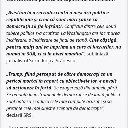
„
Asistăm la o recrudescență a mișcării politice
republicane și cred că sunt mari șanse ca
democrații să fie înfrânți.
Conflictul dintre cele două
tabere politice s-a acutizat. La Washington are loc marea
încăierare, o încăierare de final de etapă.
Cine câștigă,
pentru mulți ani va imprima un curs al lucrurilor, nu
numai în SUA, ci și la nivel mondial
”
, subliniază
jurnalistul Sorin Roșca Stănescu.
„
Trump, fiind perceput de către democrați ca un
pericol mortal în raport cu obiectivele lor
,
e nevoit
să acționeze în forță.
Se exagerează din ambele părți.
Se renunță la instrumentele democratice de luptă politică.
Sunt gata să-și aducă cele mai cumplite acuzații și să
prezinte cele mai sinistre scenarii de democrație”
,
declară SRS.