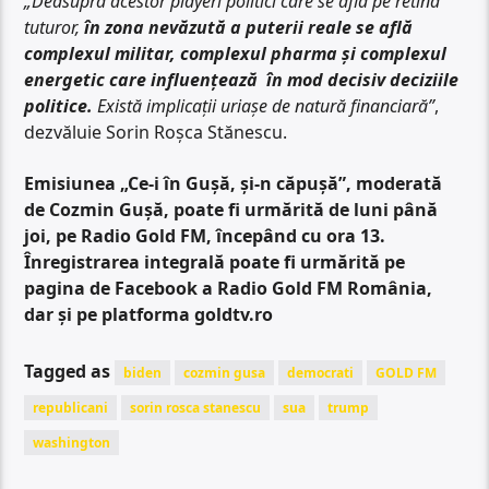
„Deasupra acestor playeri politici care se află pe retina
tuturor,
în zona nevăzută a puterii reale se află
complexul militar, complexul pharma și complexul
energetic care influențează în mod decisiv deciziile
politice.
Există implicații uriașe de natură financiară”
,
dezvăluie Sorin Roșca Stănescu.
Emisiunea „Ce-i în Gușă, și-n căpușă”, moderată
de Cozmin Gușă, poate fi urmărită de luni până
joi, pe Radio Gold FM, începând cu ora 13.
Înregistrarea integrală poate fi urmărită pe
pagina de Facebook a Radio Gold FM România,
dar și pe platforma goldtv.ro
Tagged as
biden
cozmin gusa
democrati
GOLD FM
republicani
sorin rosca stanescu
sua
trump
washington