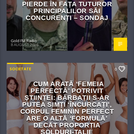
PIERDE ÎN FAȚA TUTUROR
PRINCIPALILOR SĂI
CONCURENȚI – SONDAJ
Gold FM Radio
8 AUGUST 2026
SOCIETATE
0
CUM ARATĂ ‘FEMEIA
PERFECTĂ’ POTRIVIT
ȘTIINȚEI: BĂRBAȚII S-AR
PUTEA SIMȚI ‘ÎNCURCAȚI’,
CORPUL FEMININ PERFECT
ARE O ALTĂ ‘FORMULĂ’
DECÂT PROPORȚIA
ȘOLDURI-TALIE