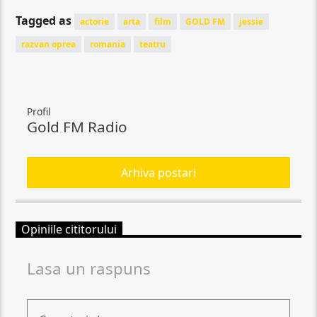
Tagged as
actorie
arta
film
GOLD FM
jessie
razvan oprea
romania
teatru
Profil
Gold FM Radio
Arhiva postari
Opiniile cititorului
Lasa un raspuns