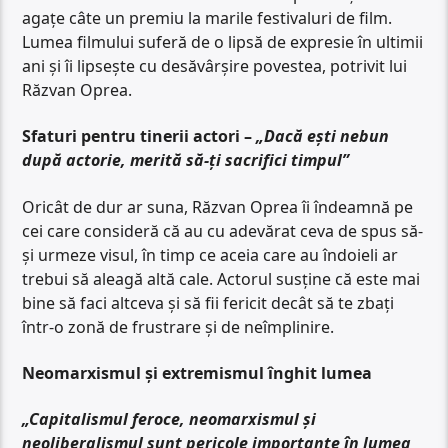
agațe câte un premiu la marile festivaluri de film.
Lumea filmului suferă de o lipsă de expresie în ultimii
ani și îi lipsește cu desăvârșire povestea, potrivit lui
Răzvan Oprea.
Sfaturi pentru tinerii actori –
„Dacă ești nebun
după actorie, merită să-ți sacrifici timpul”
Oricât de dur ar suna, Răzvan Oprea îi îndeamnă pe
cei care consideră că au cu adevărat ceva de spus să-
și urmeze visul, în timp ce aceia care au îndoieli ar
trebui să aleagă altă cale. Actorul susține că este mai
bine să faci altceva și să fii fericit decât să te zbați
într-o zonă de frustrare și de neîmplinire.
Neomarxismul și extremismul înghit lumea
„Capitalismul feroce, neomarxismul și
neoliberalismul sunt pericole importante în lumea