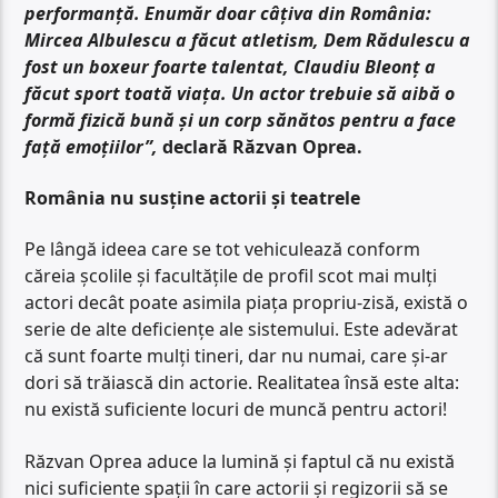
performanță. Enumăr doar câțiva din România:
Mircea Albulescu a făcut atletism, Dem Rădulescu a
fost un boxeur foarte talentat, Claudiu Bleonț a
făcut sport toată viața. Un actor trebuie să aibă o
formă fizică bună și un corp sănătos pentru a face
față emoțiilor”,
declară Răzvan Oprea.
România nu susține actorii și teatrele
Pe lângă ideea care se tot vehiculează conform
căreia școlile și facultățile de profil scot mai mulți
actori decât poate asimila piața propriu-zisă, există o
serie de alte deficiențe ale sistemului. Este adevărat
că sunt foarte mulți tineri, dar nu numai, care și-ar
dori să trăiască din actorie. Realitatea însă este alta:
nu există suficiente locuri de muncă pentru actori!
Răzvan Oprea aduce la lumină și faptul că nu există
nici suficiente spații în care actorii și regizorii să se