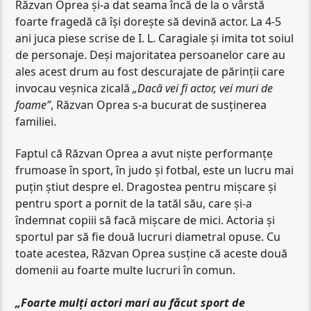
Răzvan Oprea și-a dat seama încă de la o vârstă
foarte fragedă că își dorește să devină actor. La 4-5
ani juca piese scrise de I. L. Caragiale și imita tot soiul
de personaje. Deși majoritatea persoanelor care au
ales acest drum au fost descurajate de părinții care
invocau veșnica zicală
„Dacă vei fi actor, vei muri de
foame”
, Răzvan Oprea s-a bucurat de susținerea
familiei.
Faptul că Răzvan Oprea a avut niște performanțe
frumoase în sport, în judo și fotbal, este un lucru mai
puțin știut despre el. Dragostea pentru mișcare și
pentru sport a pornit de la tatăl său, care și-a
îndemnat copiii să facă mișcare de mici. Actoria și
sportul par să fie două lucruri diametral opuse. Cu
toate acestea, Răzvan Oprea susține că aceste două
domenii au foarte multe lucruri în comun.
„Foarte mulți actori mari au făcut sport de