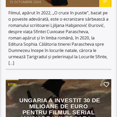
15 OCTOMBRIE 2024
Filmul, apărut în 2022, „O cruce în pustie”, bazat pe
o poveste adevărată, este o ecranizare sârbească a
romanului scriitoarei Ljiljana Habjanović Đurović,
despre viața Sfintei Cuvioase Parascheva,
roman apărut și în limba română, în 2020, la
Editura Sophia. Călătoria tinerei Parascheva spre
Dumnezeu începe în locurile natale, cărora le
urmează Țarigradul și pelerinajul la Locurile Sfinte,
[…]
STIRI
0
UNGARIA A INVESTIT 30 DE
MILIOANE DE EURO
PENTRU FILMUL SERIAL