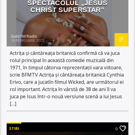
SPECTACOLUL „JESUS
CHRIST SUPERSTAR”
Gold FM Radio
19 FEBRUARIE 2025
Actrița și cântăreața britanică confirmă că va juca
rolul principal în această comedie muzicală din
1971, în timpul câtorva reprezentații vara viitoare,
scrie BFMTV Actrița și cântăreața britanică Cynthia
Erivo, care a jucatîn filmul Wicked, are următorul ei
rol important. Actrița în vârstă de 38 de ani îl va
juca pe Isus într-o nouă versiune scenă a lui Jesus
[…]
STIRI
0