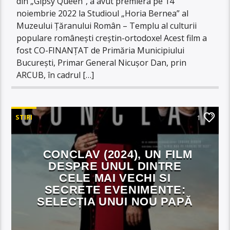
din „Gipsy Queen”, a avut premiera pe 14
noiembrie 2022 la Studioul „Horia Bernea” al
Muzeului Țăranului Român – Templu al culturii
populare românești creștin-ortodoxe! Acest film a
fost CO-FINANȚAT de Primăria Municipiului
București, Primar General Nicușor Dan, prin
ARCUB, în cadrul […]
STIRI
1
CONCLAV (2024), UN FILM
DESPRE UNUL DINTRE
CELE MAI VECHI SI
SECRETE EVENIMENTE:
SELECȚIA UNUI NOU PAPĂ