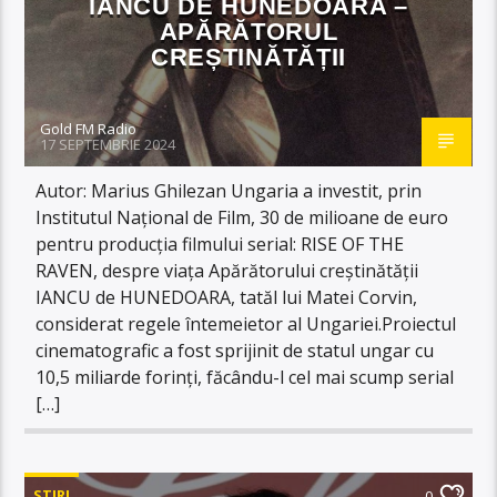
IANCU DE HUNEDOARA –
APĂRĂTORUL
CREȘTINĂTĂȚII
Gold FM Radio
17 SEPTEMBRIE 2024
Autor: Marius Ghilezan Ungaria a investit, prin
Institutul Național de Film, 30 de milioane de euro
pentru producția filmului serial: RISE OF THE
RAVEN, despre viața Apărătorului creștinătății
IANCU de HUNEDOARA, tatăl lui Matei Corvin,
considerat regele întemeietor al Ungariei.Proiectul
cinematografic a fost sprijinit de statul ungar cu
10,5 miliarde forinți, făcându-l cel mai scump serial
[…]
STIRI
0