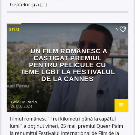
treptelor și a […]
STIRI
0
UN FILM ROMÂNESC A
CÂȘTIGAT PREMIUL
PENTRU PELICULE CU
TEME LGBT LA FESTIVALUL
DE LA CANNES
Gold FM Radio
26 MAI 2024
Filmul românesc “Trei kilometri până la capătul
lumii” a obținut vineri, 25 mai, premiul Queer Palm
la renumitul Festivalul Internaţional de Film de la