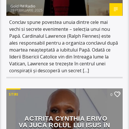
Gold FM Radio
28 FEBRUARIE 2025
Conclav spune povestea unuia dintre cele mai
vechi si secrete evenimente – selecția unui nou
Papă. Cardinalul Lawrence (Ralph Fiennes) este
ales responsabil pentru a organiza conclavul după
moartea neașteptată a iubitului Papă. Odată ce
liderii Bisericii Catolice vin din întreaga lume la
Vatican, Lawrence se trezește în centrul unei
conspirații și descoperă un secret […]
STIRI
0
ACTRIȚA CYNTHIA ERIVO
VA JUCA ROLUL LUI ISUS ÎN