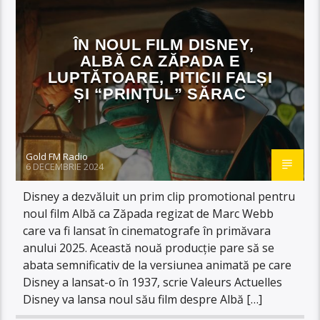
ÎN NOUL FILM DISNEY,
ALBĂ CA ZĂPADA E
LUPTĂTOARE, PITICII FALȘI
ȘI “PRINȚUL” SĂRAC
Gold FM Radio
6 DECEMBRIE 2024
Disney a dezvăluit un prim clip promotional pentru
noul film Albă ca Zăpada regizat de Marc Webb
care va fi lansat în cinematografe în primăvara
anului 2025. Această nouă producție pare să se
abata semnificativ de la versiunea animată pe care
Disney a lansat-o în 1937, scrie Valeurs Actuelles
Disney va lansa noul său film despre Albă […]