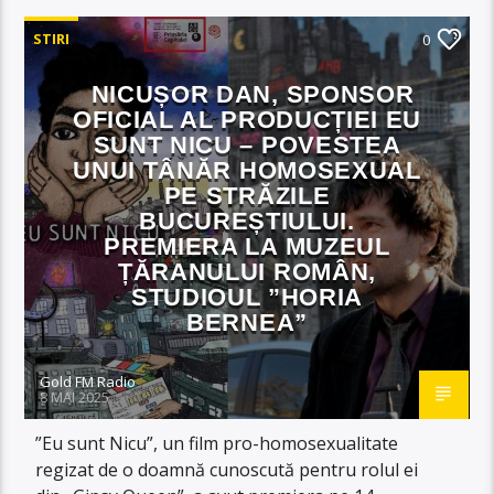
STIRI
0
NICUȘOR DAN, SPONSOR
OFICIAL AL PRODUCȚIEI EU
SUNT NICU – POVESTEA
UNUI TÂNĂR HOMOSEXUAL
PE STRĂZILE
BUCUREȘTIULUI.
PREMIERA LA MUZEUL
ȚĂRANULUI ROMÂN,
STUDIOUL ”HORIA
BERNEA”
Gold FM Radio
8 MAI 2025
”Eu sunt Nicu”, un film pro-homosexualitate
regizat de o doamnă cunoscută pentru rolul ei