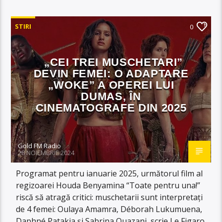
STIRI
0
„CEI TREI MUSCHETARI”
DEVIN FEMEI: O ADAPTARE
„WOKE” A OPEREI LUI
DUMAS, ÎN
CINEMATOGRAFE DIN 2025
Gold FM Radio
28 NOIEMBRIE 2024
Programat pentru ianuarie 2025, următorul film al
regizoarei Houda Benyamina “Toate pentru una!”
riscă să atragă critici: muschetarii sunt interpretați
de 4 femei: Oulaya Amamra, Déborah Lukumuena,
Daphné Patakia și Sabrina Ouazani, scrie Le Figaro