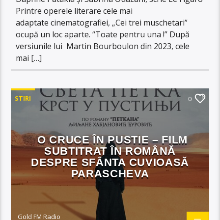
Printre operele literare cele mai
adaptate cinematografiei, „Cei trei muschetari”
ocupă un loc aparte. “Toate pentru una !” După
versiunile lui Martin Bourboulon din 2023, cele
mai […]
STIRI
0
O CRUCE ÎN PUSTIE – FILM
SUBTITRAT ÎN ROMÂNĂ
DESPRE SFÂNTA CUVIOASĂ
PARASCHEVA
Gold FM Radio