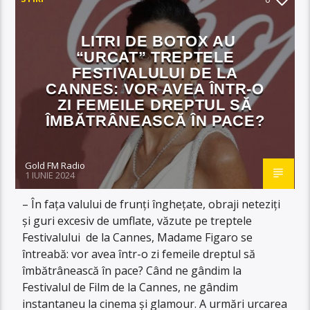
LITRI DE BOTOX AU
“URCAT” TREPTELE
FESTIVALULUI DE LA
CANNES: VOR AVEA ÎNTR-O
ZI FEMEILE DREPTUL SĂ
ÎMBĂTRÂNEASCĂ ÎN PACE?
Gold FM Radio
1 IUNIE 2024
– În fața valului de frunți înghețate, obraji neteziți
și guri excesiv de umflate, văzute pe treptele
Festivalului de la Cannes, Madame Figaro se
întreabă: vor avea într-o zi femeile dreptul să
îmbătrânească în pace? Când ne gândim la
Festivalul de Film de la Cannes, ne gândim
instantaneu la cinema și glamour. A urmări urcarea