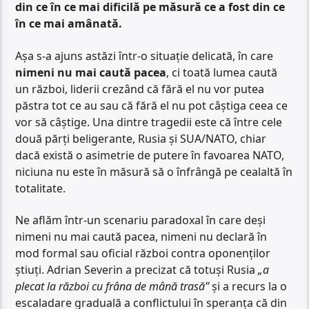
din ce în ce mai dificilă pe măsură ce a fost din ce
în ce mai amânată.
Așa s-a ajuns astăzi într-o situație delicată, în care
nimeni nu mai caută pacea
, ci toată lumea caută
un război, liderii crezând că fără el nu vor putea
păstra tot ce au sau că fără el nu pot câștiga ceea ce
vor să câștige. Una dintre tragedii este că între cele
două părți beligerante, Rusia și SUA/NATO, chiar
dacă există o asimetrie de putere în favoarea NATO,
niciuna nu este în măsură să o înfrângă pe cealaltă în
totalitate.
Ne aflăm într-un scenariu paradoxal în care deși
nimeni nu mai caută pacea, nimeni nu declară în
mod formal sau oficial război contra oponenților
știuți. Adrian Severin a precizat că totuși Rusia
„a
plecat la război cu frâna de mână trasă”
și a recurs la o
escaladare graduală a conflictului în speranța că din