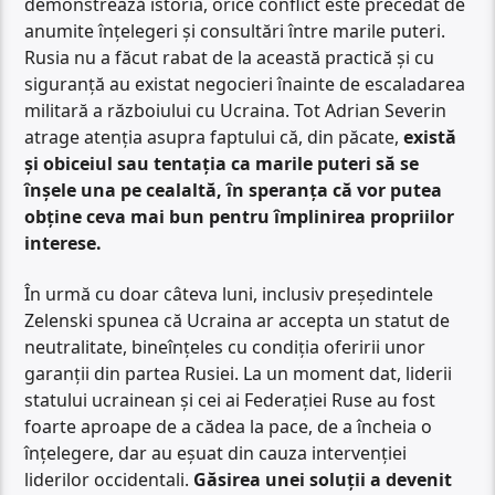
demonstrează istoria, orice conflict este precedat de
anumite înțelegeri și consultări între marile puteri.
Rusia nu a făcut rabat de la această practică și cu
siguranță au existat negocieri înainte de escaladarea
militară a războiului cu Ucraina. Tot Adrian Severin
atrage atenția asupra faptului că, din păcate,
există
și obiceiul sau tentația ca marile puteri să se
înșele una pe cealaltă, în speranța că vor putea
obține ceva mai bun pentru împlinirea propriilor
interese.
În urmă cu doar câteva luni, inclusiv președintele
Zelenski spunea că Ucraina ar accepta un statut de
neutralitate, bineînțeles cu condiția oferirii unor
garanții din partea Rusiei. La un moment dat, liderii
statului ucrainean și cei ai Federației Ruse au fost
foarte aproape de a cădea la pace, de a încheia o
înțelegere, dar au eșuat din cauza intervenției
liderilor occidentali.
Găsirea unei soluții a devenit