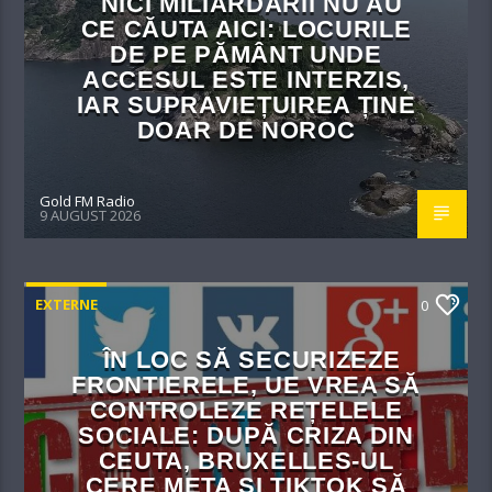
NICI MILIARDARII NU AU
CE CĂUTA AICI: LOCURILE
DE PE PĂMÂNT UNDE
ACCESUL ESTE INTERZIS,
IAR SUPRAVIEȚUIREA ȚINE
DOAR DE NOROC
Gold FM Radio
9 AUGUST 2026
EXTERNE
0
ÎN LOC SĂ SECURIZEZE
FRONTIERELE, UE VREA SĂ
CONTROLEZE REȚELELE
SOCIALE: DUPĂ CRIZA DIN
CEUTA, BRUXELLES-UL
CERE META ȘI TIKTOK SĂ