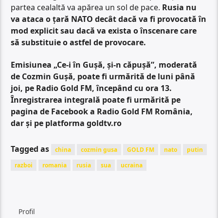
partea cealaltă va apărea un sol de pace.
Rusia nu
va ataca o țară NATO decât dacă va fi provocată în
mod explicit sau dacă va exista o înscenare care
să substituie o astfel de provocare.
Emisiunea „Ce-i în Gușă, și-n căpușă”, moderată
de Cozmin Gușă, poate fi urmărită de luni până
joi, pe Radio Gold FM, începând cu ora 13.
Înregistrarea integrală poate fi urmărită pe
pagina de Facebook a Radio Gold FM România,
dar și pe platforma goldtv.ro
Tagged as
china
cozmin gusa
GOLD FM
nato
putin
razboi
romania
rusia
sua
ucraina
Profil