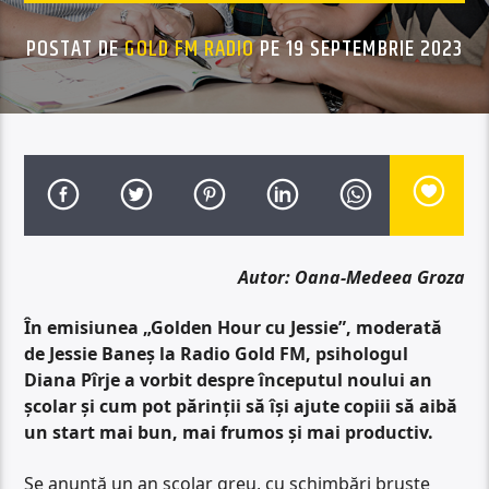
POSTAT DE
GOLD FM RADIO
PE 19 SEPTEMBRIE 2023
Autor: Oana-Medeea Groza
În emisiunea „Golden Hour cu Jessie”, moderată
de Jessie Baneș la Radio Gold FM, psihologul
Diana Pîrje a vorbit despre începutul noului an
școlar și cum pot părinții să își ajute copiii să aibă
un start mai bun, mai frumos și mai productiv.
Se anunță un an școlar greu, cu schimbări bruște