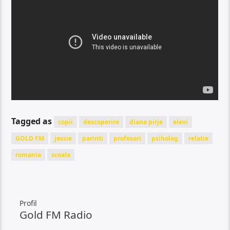
Tagged as
copii
descoperire
diana pirje
elevi
GOLD FM
jessie
parinti
profesori
psiholog
relatie
romania
scoala
Profil
Gold FM Radio