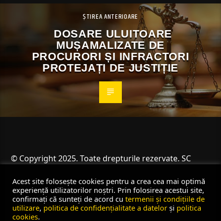
ȘTIREA ANTERIOARE
DOSARE ULUITOARE
MUȘAMALIZATE DE
PROCURORI ȘI INFRACTORI
PROTEJAȚI DE JUSTIȚIE
© Copyright 2025. Toate drepturile rezervate. SC
Angus Resources SRL
Acest site folosește cookies pentru a crea cea mai optimă
experiență utilizatorilor noștri. Prin folosirea acestui site,
confirmați că sunteți de acord cu
termenii și condițiile de
utilizare
,
politica de confidențialitate a datelor
și
politica
cookies
.