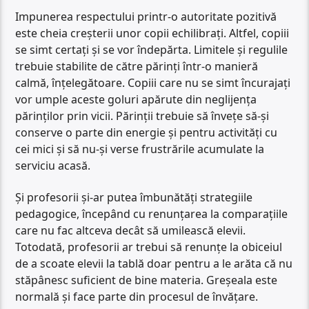
Impunerea respectului printr-o autoritate pozitivă
este cheia creșterii unor copii echilibrați. Altfel, copiii
se simt certați și se vor îndepărta. Limitele și regulile
trebuie stabilite de către părinți într-o manieră
calmă, înțelegătoare. Copiii care nu se simt încurajați
vor umple aceste goluri apărute din neglijența
părinților prin vicii. Părinții trebuie să învețe să-și
conserve o parte din energie și pentru activități cu
cei mici și să nu-și verse frustrările acumulate la
serviciu acasă.
Și profesorii și-ar putea îmbunătăți strategiile
pedagogice, începând cu renunțarea la comparațiile
care nu fac altceva decât să umilească elevii.
Totodată, profesorii ar trebui să renunțe la obiceiul
de a scoate elevii la tablă doar pentru a le arăta că nu
stăpânesc suficient de bine materia. Greșeala este
normală și face parte din procesul de învățare.