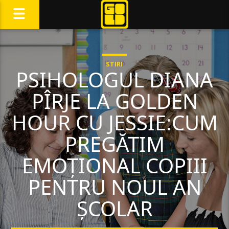
STIRI
PSIHOLOGUL DIANA
PÎRJE LA GOLDEN
HOUR CU JESSIE:CUM
PREGĂTIM
EMOȚIONAL COPIII
PENTRU NOUL AN
ȘCOLAR