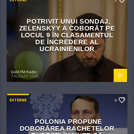
0
POTRIVIT UNUI SONDAJ,
ZELENSKYY A COBORÂT PE
LOCUL 9 ÎN CLASAMENTUL
DE ÎNCREDERE AL
UCRAINIENILOR
Gold FM Radio
7 AUGUST 2026
EXTERNE
0
POLONIA PROPUNE
DOBORÂREA RACHETELOR