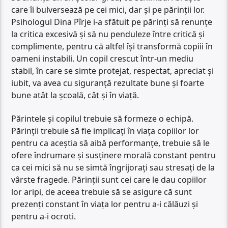
care îi bulversează pe cei mici, dar și pe părinții lor.
Psihologul Dina Pîrje i-a sfătuit pe părinți să renunțe
la critica excesivă și să nu penduleze între critică și
complimente, pentru că altfel își transformă copiii în
oameni instabili. Un copil crescut într-un mediu
stabil, în care se simte protejat, respectat, apreciat și
iubit, va avea cu siguranță rezultate bune și foarte
bune atât la școală, cât și în viață.
Părintele și copilul trebuie să formeze o echipă.
Părinții trebuie să fie implicați în viața copiilor lor
pentru ca aceștia să aibă performanțe, trebuie să le
ofere îndrumare și susținere morală constant pentru
ca cei mici să nu se simtă îngrijorați sau stresați de la
vârste fragede. Părinții sunt cei care le dau copiilor
lor aripi, de aceea trebuie să se asigure că sunt
prezenți constant în viața lor pentru a-i călăuzi și
pentru a-i ocroti.