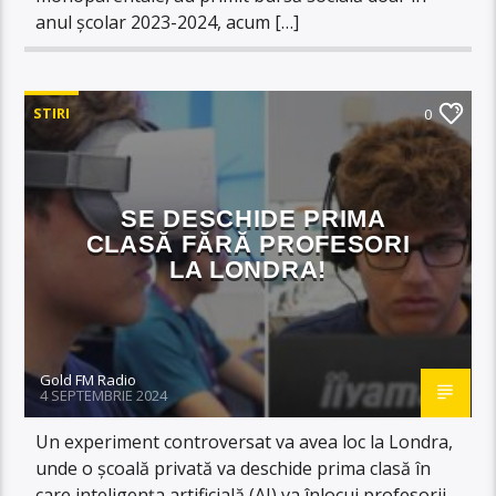
anul școlar 2023-2024, acum […]
STIRI
0
SE DESCHIDE PRIMA
CLASĂ FĂRĂ PROFESORI
LA LONDRA!
Gold FM Radio
4 SEPTEMBRIE 2024
Un experiment controversat va avea loc la Londra,
unde o școală privată va deschide prima clasă în
care inteligența artificială (AI) va înlocui profesorii