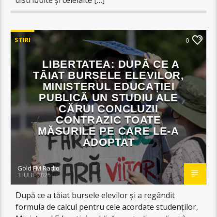
STIRI
0
LIBERTATEA: DUPĂ CE A
TĂIAT BURSELE ELEVILOR,
MINISTERUL EDUCAȚIEI
PUBLICĂ UN STUDIU ALE
CĂRUI CONCLUZII
CONTRAZIC TOATE
MĂSURILE PE CARE LE-A
ADOPTAT
Gold FM Radio
3 IULIE 2025
După ce a tăiat bursele elevilor și a regândit
formula de calcul pentru cele acordate studenților,