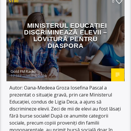
STIRI
0
MINISTERUL EDUCAȚIEI
DISCRIMINEAZĂ ELEVII –
LOVITURĂ PENTRU
DIASPORA
Gold FM Radio
17 SEPTEMBRIE 2024
Autor: Oana-Medeea Groza Iosefina Pascal a
prezentat o situație gravă, prin care Ministerul
Educației, condus de Ligia Deca, a ajuns să
discrimineze elevii. Zeci de mii de elevi au fost lăsați
fără burse sociale! După ce anumite categorii
sociale, precum copiii proveniți din familii
monoparentale, au primit bursă socială doar în