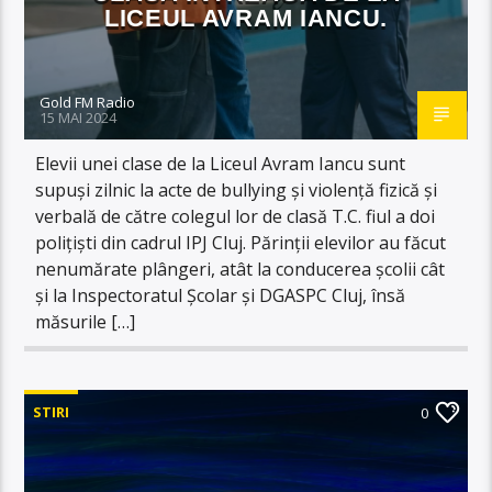
LICEUL AVRAM IANCU.
Gold FM Radio
15 MAI 2024
Elevii unei clase de la Liceul Avram Iancu sunt
supuşi zilnic la acte de bullying și violență fizică și
verbală de către colegul lor de clasă T.C. fiul a doi
poliţişti din cadrul IPJ Cluj. Părinţii elevilor au făcut
nenumărate plângeri, atât la conducerea şcolii cât
şi la Inspectoratul Şcolar şi DGASPC Cluj, însă
măsurile […]
STIRI
0