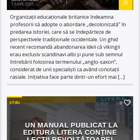
3 IUNIE 2025
Organizații educaționale britanice îndeamna
profesorii să adopte o abordare „decolonizată” în
predarea istoriei, care să se îndepărteze de
perspectivele tradiționale occidentale. Un ghid
recent recomandă abandonarea ideii că vikingii
erau exclusiv scandinavi albi și pune sub semnul
întrebării folosirea termenului „anglo-saxon”,
considerat de unii specialiști ca având conotații
rasiale. Inițiativa face parte dintr-un efort mai […]
STIRI
0
UN MANUAL PUBLICAT LA
EDITURA LITERA CONȚINE
LECȚII REVOLTĂTOARE!