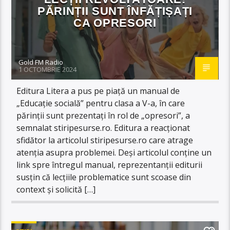
PĂRINȚII SUNT ÎNFĂȚIȘAȚI
CA OPRESORI
Gold FM Radio
1 OCTOMBRIE 2024
Editura Litera a pus pe piață un manual de
„Educație socială” pentru clasa a V-a, în care
părinții sunt prezentați în rol de „opresori”, a
semnalat stiripesurse.ro. Editura a reacționat
sfidător la articolul stiripesurse.ro care atrage
atenția asupra problemei. Deși articolul conține un
link spre întregul manual, reprezentanții editurii
susțin că lecțiile problematice sunt scoase din
context și solicită […]