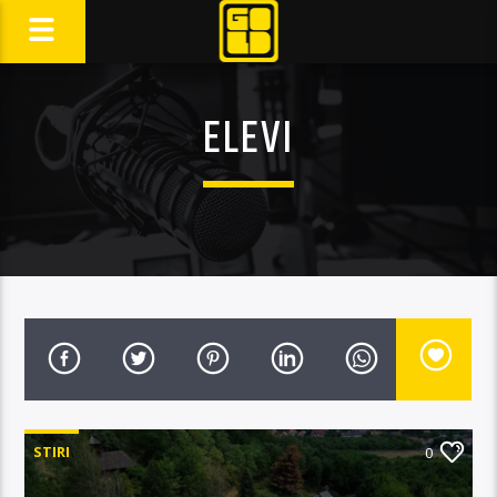
ELEVI
STIRI
0