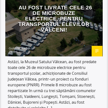
AU FOST LIVRATE CELE 26
DE MICROBUZE
ELECTRICE, PENTRU
TRANSPORTUL ELEVILOR
VÂLCENI!
Gold FM Radio
7 IULIE 2025
Astăzi, la Muzeul Satului Vâlcean, au fost predate
toate cele 26 de microbuze electrice pentru
transportul școlar, achiziționate de Consiliul
Județean Vâlcea, printr-un proiect cu fonduri
europene (PNRR). Primele 8 microbuze au fost
repartizate în urmă cu trei săptămâni comunelor
Stoilești, Vaideeni, Lungești, Tomșani, Stoenești,
Dănicei, Bujoreni și Popești. Astăzi, au fost
distribuite și celelalte […]