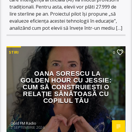
tradiționali. Pentru asta, elevii vor plăti 27.999 de
lire sterline pe an. Proiectul pilot își propune „să
evalueze eficiența acestei tehnologii în educație”,
analizând cum pot elevii să învețe într-un mediu […]
STIRI
0
OANA SORESCU LA
GOLDEN HOUR CU JESSIE:
CUM SĂ CONSTRUIEȘTI O
RELAȚIE SĂNĂTOASĂ CU
COPILUL TĂU
Gold FM Radio
2 SEPTEMBRIE 2024