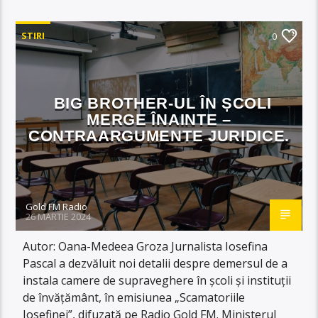
STIRI
0
BIG BROTHER-UL ÎN ȘCOLI
MERGE ÎNAINTE –
CONTRAARGUMENTE JURIDICE.
Gold FM Radio
26 MARTIE 2024
Autor: Oana-Medeea Groza Jurnalista Iosefina
Pascal a dezvăluit noi detalii despre demersul de a
instala camere de supraveghere în școli și instituții
de învățământ, în emisiunea „Scamatoriile
Iosefinei”, difuzată pe Radio Gold FM. Ministerul