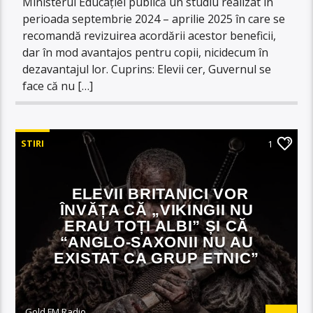
Ministerul Educației publică un studiu realizat în
perioada septembrie 2024 – aprilie 2025 în care se
recomandă revizuirea acordării acestor beneficii,
dar în mod avantajos pentru copii, nicidecum în
dezavantajul lor. Cuprins: Elevii cer, Guvernul se
face că nu […]
STIRI
1
ELEVII BRITANICI VOR
ÎNVĂȚA CĂ „VIKINGII NU
ERAU TOȚI ALBI” ȘI CĂ
“ANGLO-SAXONII NU AU
EXISTAT CA GRUP ETNIC”
Gold FM Radio