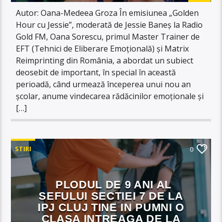
Autor: Oana-Medeea Groza În emisiunea „Golden
Hour cu Jessie”, moderată de Jessie Baneș la Radio
Gold FM, Oana Sorescu, primul Master Trainer de
EFT (Tehnici de Eliberare Emoțională) și Matrix
Reimprinting din România, a abordat un subiect
deosebit de important, în special în această
perioadă, când urmează începerea unui nou an
școlar, anume vindecarea rădăcinilor emoționale și
[…]
STIRI
0
PLODUL DE 9 ANI AL
SEFULUI SECTIEI 7 DE LA
IPJ CLUJ TINE IN PUMNI O
CLASA INTREAGA DE LA