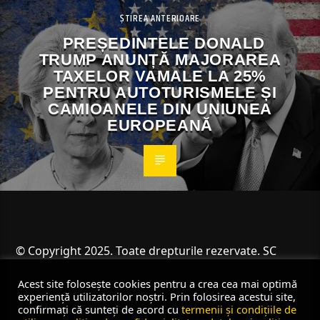
ȘTIREA ANTERIOARE
PREȘEDINTELE DONALD
TRUMP ANUNȚĂ MAJORAREA
TAXELOR VAMALE LA 25%
PENTRU AUTOTURISMELE ȘI
CAMIOANELE DIN UNIUNEA
EUROPEANĂ
© Copyright 2025. Toate drepturile rezervate. SC
Angus Resources SRL
Acest site folosește cookies pentru a crea cea mai optimă
experiență utilizatorilor noștri. Prin folosirea acestui site,
confirmați că sunteți de acord cu
termenii și condițiile de