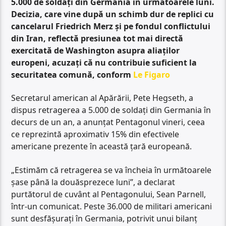
5.000 de soldați din Germania în următoarele luni.
Decizia, care vine după un schimb dur de replici cu
cancelarul Friedrich Merz și pe fondul conflictului
din Iran, reflectă presiunea tot mai directă
exercitată de Washington asupra aliaților
europeni, acuzați că nu contribuie suficient la
securitatea comună, conform
Le Figaro
Secretarul american al Apărării, Pete Hegseth, a
dispus retragerea a 5.000 de soldați din Germania în
decurs de un an, a anunțat Pentagonul vineri, ceea
ce reprezintă aproximativ 15% din efectivele
americane prezente în această țară europeană.
„Estimăm că retragerea se va încheia în următoarele
șase până la douăsprezece luni”, a declarat
purtătorul de cuvânt al Pentagonului, Sean Parnell,
într-un comunicat. Peste 36.000 de militari americani
sunt desfășurați în Germania, potrivit unui bilanț