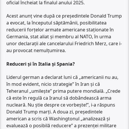
oficial încheiat la finalul anului 2025.
Acest anunț vine după ce președintele Donald Trump
a evocat, la începutul săptămânii, posibilitatea
reducerii forțelor armate americane staționate în
Germania, stat aliat și membru al NATO, în urma
unor declarații ale cancelarului Friedrich Merz, care i-
au provocat nemulțumirea.
Reduceri și în Italia și Spania?
Liderul german a declarat luni că „americanii nu au,
în mod evident, nicio strategie” în Iran și că
Teheranul „umilește” prima putere mondială. „Crede
că este în regulă ca Iranul să dobândească arma
nucleară. Nu știe despre ce vorbește!”, i-a răspuns
Donald Trump marți. A doua zi, președintele
american a scris că Washingtonul „analizează și
evaluează o posibilă reducere” a prezenței militare