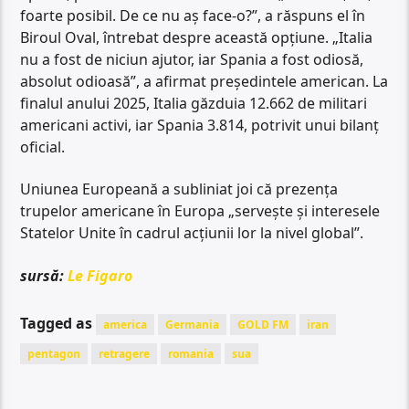
foarte posibil. De ce nu aș face-o?”, a răspuns el în
Biroul Oval, întrebat despre această opțiune. „Italia
nu a fost de niciun ajutor, iar Spania a fost odiosă,
absolut odioasă”, a afirmat președintele american. La
finalul anului 2025, Italia găzduia 12.662 de militari
americani activi, iar Spania 3.814, potrivit unui bilanț
oficial.
Uniunea Europeană a subliniat joi că prezența
trupelor americane în Europa „servește și interesele
Statelor Unite în cadrul acțiunii lor la nivel global”.
sursă:
Le Figaro
Tagged as
america
Germania
GOLD FM
iran
pentagon
retragere
romania
sua