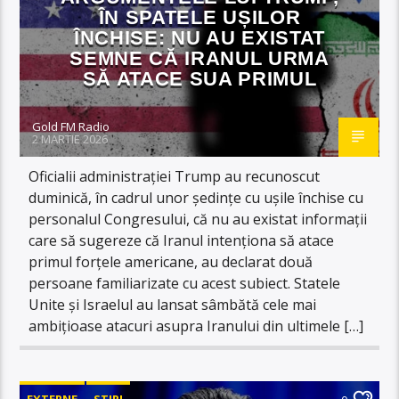
ÎN SPATELE UȘILOR
ÎNCHISE: NU AU EXISTAT
SEMNE CĂ IRANUL URMA
SĂ ATACE SUA PRIMUL
Gold FM Radio
2 MARTIE 2026
Oficialii administraţiei Trump au recunoscut
duminică, în cadrul unor şedinţe cu uşile închise cu
personalul Congresului, că nu au existat informaţii
care să sugereze că Iranul intenţiona să atace
primul forţele americane, au declarat două
persoane familiarizate cu acest subiect. Statele
Unite şi Israelul au lansat sâmbătă cele mai
ambiţioase atacuri asupra Iranului din ultimele […]
EXTERNE
STIRI