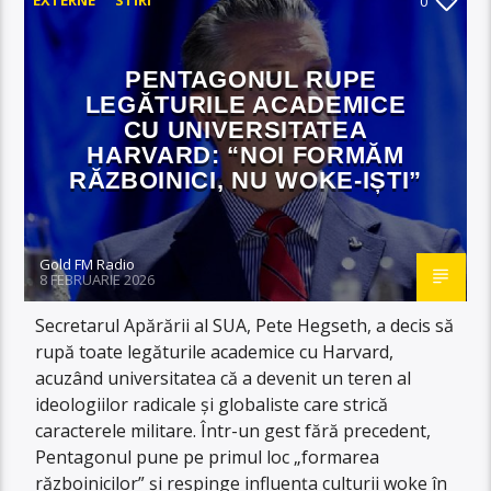
0
PENTAGONUL RUPE
LEGĂTURILE ACADEMICE
CU UNIVERSITATEA
HARVARD: “NOI FORMĂM
RĂZBOINICI, NU WOKE-IȘTI”
Gold FM Radio
8 FEBRUARIE 2026
Secretarul Apărării al SUA, Pete Hegseth, a decis să
rupă toate legăturile academice cu Harvard,
acuzând universitatea că a devenit un teren al
ideologiilor radicale și globaliste care strică
caracterele militare. Într-un gest fără precedent,
Pentagonul pune pe primul loc „formarea
războinicilor” și respinge influența culturii woke în