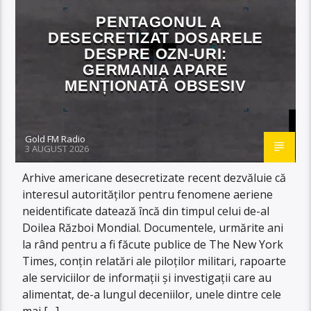
PENTAGONUL A
DESECRETIZAT DOSARELE
DESPRE OZN-URI:
GERMANIA APARE
MENȚIONATĂ OBSESIV
Gold FM Radio
3 AUGUST 2026
Arhive americane desecretizate recent dezvăluie că
interesul autorităților pentru fenomene aeriene
neidentificate datează încă din timpul celui de-al
Doilea Război Mondial. Documentele, urmărite ani
la rând pentru a fi făcute publice de The New York
Times, conțin relatări ale piloților militari, rapoarte
ale serviciilor de informații și investigații care au
alimentat, de-a lungul deceniilor, unele dintre cele
mai […]