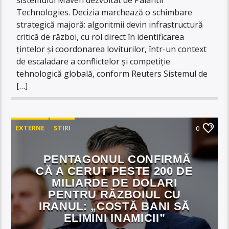
Technologies. Decizia marchează o schimbare
strategică majoră: algoritmii devin infrastructură
critică de război, cu rol direct în identificarea
țintelor și coordonarea loviturilor, într-un context
de escaladare a conflictelor și competiție
tehnologică globală, conform Reuters Sistemul de
[…]
EXTERNE
STIRI
0
PENTAGONUL CONFIRMĂ
CĂ A CERUT PESTE 200 DE
MILIARDE DE DOLARI
PENTRU RĂZBOIUL CU
IRANUL: „COSTĂ BANI SĂ
ELIMINI INAMICII”