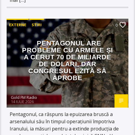
EXTERNE
STIRI
0
PENTAGONUL ARE
PROBLEME CU ARMELE ȘI
A CERUT 70 DE MILIARDE
DE DOLARI, DAR
CONGRESUL EZITĂ SĂ
APROBE
Gold FM Radio
14 IULIE 2026
Pentagonul, ca răspuns la epuizarea bruscă a
arsenalului său în timpul operațiunii împotriva
Iranului, ia măsuri pentru a extinde producția de