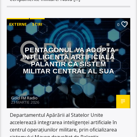
EXTERNE
STIRI
0
PENTAGONUL VA ADOPTA
INTELIGENȚA ARTIFICIALĂ
PALANTIR CA SISTEM
MILITAR CENTRAL AL SUA
Gold FM Radio
23 MARTIE 2026
Departamentul Apărării al Statelor Unite
accelerează integrarea inteligenței artificiale în
centrul operațiunilor militare, prin oficializarea
sistemului Maven dezvoltat de Palantir