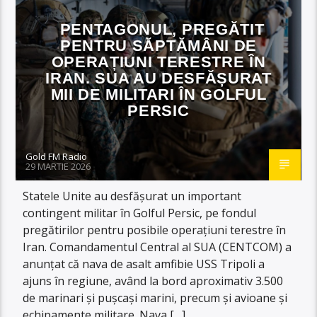
PENTAGONUL, PREGĂTIT
PENTRU SĂPTĂMÂNI DE
OPERAȚIUNI TERESTRE ÎN
IRAN. SUA AU DESFĂȘURAT
MII DE MILITARI ÎN GOLFUL
PERSIC
Gold FM Radio
29 MARTIE 2026
Statele Unite au desfășurat un important
contingent militar în Golful Persic, pe fondul
pregătirilor pentru posibile operațiuni terestre în
Iran. Comandamentul Central al SUA (CENTCOM) a
anunțat că nava de asalt amfibie USS Tripoli a
ajuns în regiune, având la bord aproximativ 3.500
de marinari și pușcași marini, precum și avioane și
echipamente militare. Nava […]