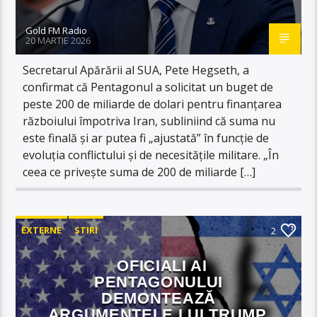
Gold FM Radio
20 MARTIE 2026
Secretarul Apărării al SUA, Pete Hegseth, a
confirmat că Pentagonul a solicitat un buget de
peste 200 de miliarde de dolari pentru finanțarea
războiului împotriva Iran, subliniind că suma nu
este finală și ar putea fi „ajustată” în funcție de
evoluția conflictului și de necesitățile militare. „În
ceea ce privește suma de 200 de miliarde […]
EXTERNE
STIRI
2
OFICIALI AI
PENTAGONULUI
DEMONTEAZĂ
ARGUMENTELE LUI TRUMP,