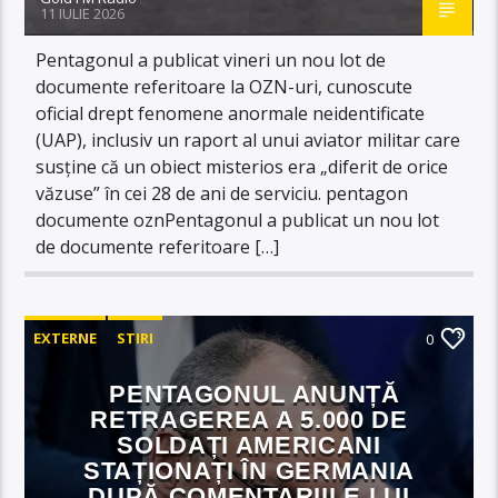
11 IULIE 2026
Pentagonul a publicat vineri un nou lot de
documente referitoare la OZN-uri, cunoscute
oficial drept fenomene anormale neidentificate
(UAP), inclusiv un raport al unui aviator militar care
susține că un obiect misterios era „diferit de orice
văzuse” în cei 28 de ani de serviciu. pentagon
documente oznPentagonul a publicat un nou lot
de documente referitoare […]
EXTERNE
STIRI
0
PENTAGONUL ANUNȚĂ
RETRAGEREA A 5.000 DE
SOLDAȚI AMERICANI
STAȚIONAȚI ÎN GERMANIA
DUPĂ COMENTARIILE LUI