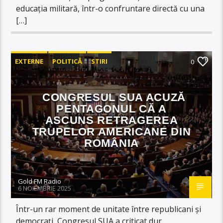
educația militară, într-o confruntare directă cu una
[…]
EXTERNE
POLITICĂ
STIRI
0
CONGRESUL SUA ACUZĂ
PENTAGONUL CĂ A
ASCUNS RETRAGEREA
TRUPELOR AMERICANE DIN
ROMÂNIA
Gold FM Radio
6 NOIEMBRIE 2025
Într-un rar moment de unitate între republicani și
democrați, Congresul SUA a criticat dur