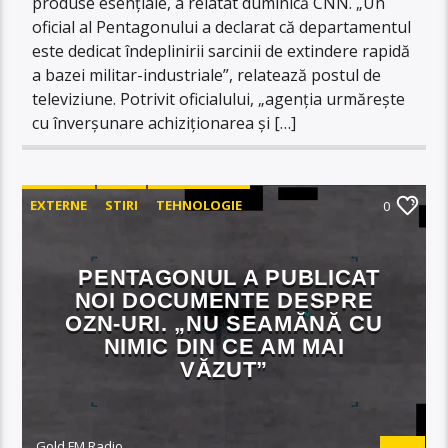
produse esențiale, a relatat duminică CNN. „Un
oficial al Pentagonului a declarat că departamentul
este dedicat îndeplinirii sarcinii de extindere rapidă
a bazei militar-industriale”, relatează postul de
televiziune. Potrivit oficialului, „agenția urmărește
cu înverșunare achiziționarea și […]
EXTERNE
STIRI
TEHNOLOGIE
0
PENTAGONUL A PUBLICAT
NOI DOCUMENTE DESPRE
OZN-URI. „NU SEAMĂNĂ CU
NIMIC DIN CE AM MAI
VĂZUT”
Gold FM Radio