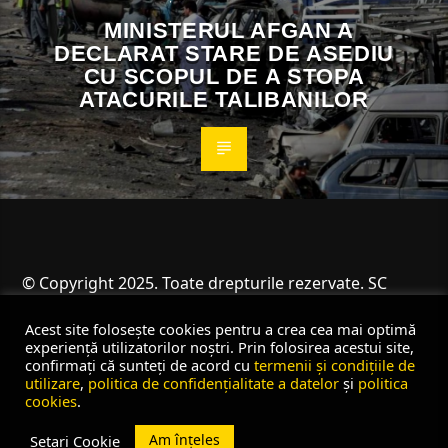
MINISTERUL AFGAN A
DECLARAT STARE DE ASEDIU
CU SCOPUL DE A STOPA
ATACURILE TALIBANILOR
© Copyright 2025. Toate drepturile rezervate. SC
Angus Resources SRL
Acest site folosește cookies pentru a crea cea mai optimă
experiență utilizatorilor noștri. Prin folosirea acestui site,
confirmați că sunteți de acord cu
termenii și condițiile de
utilizare
,
politica de confidențialitate a datelor
și
politica
cookies
.
Am înțeles
Setari Cookie