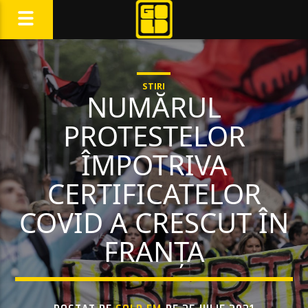
STIRI
NUMĂRUL
PROTESTELOR
ÎMPOTRIVA
CERTIFICATELOR
COVID A CRESCUT ÎN
FRANȚA