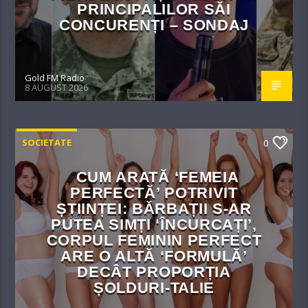
PRINCIPALILOR SĂI
CONCURENȚI – SONDAJ
Gold FM Radio
8 AUGUST 2026
SOCIETATE
0
CUM ARATĂ ‘FEMEIA
PERFECTĂ’ POTRIVIT
ȘTIINȚEI: BĂRBAȚII S-AR
PUTEA SIMȚI ‘ÎNCURCAȚI’,
CORPUL FEMININ PERFECT
ARE O ALTĂ ‘FORMULĂ’
DECÂT PROPORȚIA
ȘOLDURI-TALIE