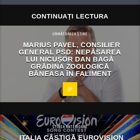
CONTINUAȚI LECTURA
URMĂTOAREA ȘTIRE
MARIUS PAVEL, CONSILIER
GENERAL PSD: NEPĂSAREA
LUI NICUȘOR DAN BAGĂ
GRĂDINA ZOOLOGICĂ
BĂNEASA ÎN FALIMENT
ȘTIREA ANTERIOARE
ITALIA CÂȘTIGĂ EUROVISION