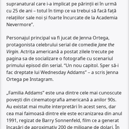
supranatural care i-a implicat pe părinții ei în urmă
cu 25 de ani – totul în timp ce va trebui să facă față
relațiilor sale noi și foarte încurcate de la Academia
Nevermore”.
Personajul principal va fi jucat de Jenna Ortega,
protagonista celebrului serial de comedie
Jane the
Virgin
. Actrița americană a postat zilele trecute pe
pagina sa de socializare o fotografie cu scenariul
primului episod din serial. “Un nou capitol. Sper să-i
fac dreptate lui Wednesday Addams” – a scris Jenna
Ortega pe Instagram.
„Familia Addams” este una dintre cele mai cunoscute
povești din cinematografia americană a anilor 90s.
Au existat mai multe interpretări în acest sens, dar
cea mai faimoasă dintre ele este ecranizarea din anul
1991, regizat de Barry Sonnenfeld, film ce a generat
încasări de aproximativ 200 de milioane de dolari. În