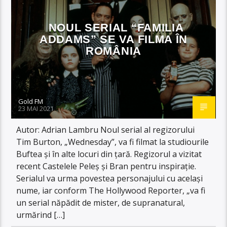
NOUL SERIAL “FAMILIA
ADDAMS” SE VA FILMA ÎN
ROMÂNIA
Gold FM
23 MAI 2021
Autor: Adrian Lambru Noul serial al regizorului
Tim Burton, „Wednesday”, va fi filmat la studiourile
Buftea şi în alte locuri din ţară. Regizorul a vizitat
recent Castelele Peleș și Bran pentru inspirație.
Serialul va urma povestea personajului cu același
nume, iar conform The Hollywood Reporter, „va fi
un serial năpădit de mister, de supranatural,
urmărind […]