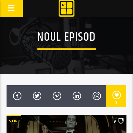
NOUL EPISOD
9
STIRI
9