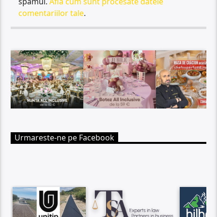
spamul.
Află cum sunt procesate datele
comentariilor tale
.
Urmareste-ne pe Facebook