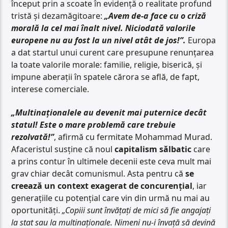
început prin a scoate în evidență o realitate profund
tristă și dezamăgitoare:
„Avem de-a face cu o criză
morală la cel mai înalt nivel. Niciodată valorile
europene nu au fost la un nivel atât de jos!”.
Europa
a dat startul unui curent care presupune renunțarea
la toate valorile morale: familie, religie, biserică, și
impune aberații în spatele cărora se află, de fapt,
interese comerciale.
„Multinaționalele au devenit mai puternice decât
statul! Este o mare problemă care trebuie
rezolvată!”
, afirmă cu fermitate Mohammad Murad.
Afaceristul susține că noul
capitalism sălbatic
care
a prins contur în ultimele decenii este ceva mult mai
grav chiar decât comunismul. Asta pentru că
se
creează un context exagerat de concurențial
, iar
generațiile cu potențial care vin din urmă nu mai au
oportunități.
„Copiii sunt învățați de mici să fie angajați
la stat sau la multinaționale. Nimeni nu-i învață să devină