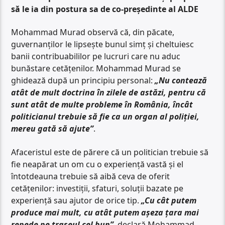
să le ia din postura sa de co-președinte al ALDE
Mohammad Murad observă că, din păcate,
guvernanților le lipsește bunul simț și cheltuiesc
banii contribuabililor pe lucruri care nu aduc
bunăstare cetățenilor. Mohammad Murad se
ghidează după un principiu personal:
„Nu contează
atât de mult doctrina în zilele de astăzi, pentru că
sunt atât de multe probleme în România, încât
politicianul trebuie să fie ca un organ al poliției,
mereu gată să ajute”
.
Afaceristul este de părere că un politician trebuie să
fie neapărat un om cu o experiență vastă și el
întotdeauna trebuie să aibă ceva de oferit
cetățenilor: investiții, sfaturi, soluții bazate pe
experiență sau ajutor de orice tip.
„Cu cât putem
produce mai mult, cu atât putem așeza țara mai
repede pe traseul cel bun”
, declară Mohammad