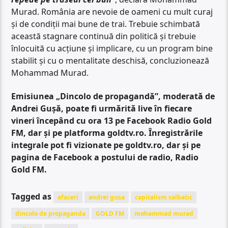
Murad. România are nevoie de oameni cu mult curaj
și de condiții mai bune de trai. Trebuie schimbată
această stagnare continuă din politică și trebuie
înlocuită cu acțiune și implicare, cu un program bine
stabilit și cu o mentalitate deschisă, concluzionează
Mohammad Murad.
Emisiunea „Dincolo de propagandă”, moderată de
Andrei Gușă, poate fi urmărită live în fiecare
vineri începând cu ora 13 pe Facebook Radio Gold
FM, dar și pe platforma goldtv.ro. Înregistrările
integrale pot fi vizionate pe goldtv.ro, dar și pe
pagina de Facebook a postului de radio, Radio
Gold FM.
Tagged as
afaceri
andrei gusa
capitalism salbatic
dincolo de propaganda
GOLD FM
mohammad murad