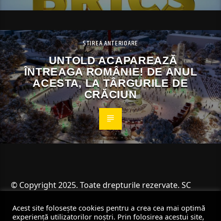
ȘTIREA ANTERIOARE
UNTOLD ACAPAREAZĂ
ÎNTREAGA ROMÂNIE! DE ANUL
ACESTA, LA TÂRGURILE DE
CRĂCIUN
© Copyright 2025. Toate drepturile rezervate. SC
Angus Resources SRL
Acest site folosește cookies pentru a crea cea mai optimă
experiență utilizatorilor noștri. Prin folosirea acestui site,