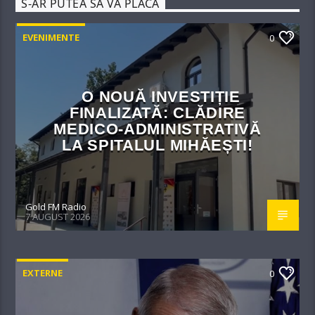
S-AR PUTEA SĂ VĂ PLACĂ
EVENIMENTE
0
O NOUĂ INVESTIȚIE
FINALIZATĂ: CLĂDIRE
MEDICO-ADMINISTRATIVĂ
LA SPITALUL MIHĂEȘTI!​
Gold FM Radio
7 AUGUST 2026
EXTERNE
0