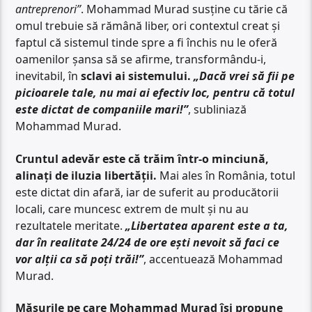
antreprenori”
. Mohammad Murad susține cu tărie că
omul trebuie să rămână liber, ori contextul creat și
faptul că sistemul tinde spre a fi închis nu le oferă
oamenilor șansa să se afirme, transformându-i,
inevitabil, în
sclavi ai sistemului.
„Dacă vrei să fii pe
picioarele tale, nu mai ai efectiv loc, pentru că totul
este dictat de companiile mari!”
, subliniază
Mohammad Murad.
Cruntul adevăr este că trăim într-o minciună,
alinați de iluzia libertății.
Mai ales în România, totul
este dictat din afară, iar de suferit au producătorii
locali, care muncesc extrem de mult și nu au
rezultatele meritate.
„Libertatea aparent este a ta,
dar în realitate 24/24 de ore ești nevoit să faci ce
vor alții ca să poți trăi!”
, accentuează Mohammad
Murad.
Măsurile pe care Mohammad Murad își propune