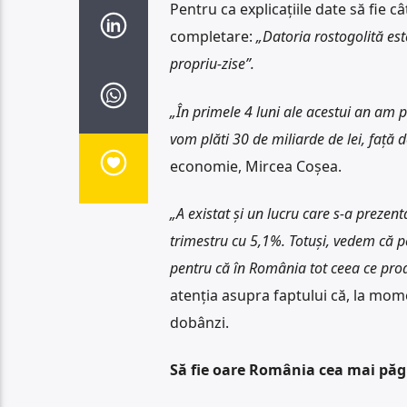
Pentru ca explicațiile date să fie 
completare:
„Datoria rostogolită est
propriu-zise”.
„În primele 4 luni ale acestui an am p
vom plăti 30 de miliarde de lei, față 
economie, Mircea Coșea.
„A existat și un lucru care s-a preze
trimestru cu 5,1%. Totuși, vedem că pe 
pentru că în România tot ceea ce prod
atenția asupra faptului că, la mom
dobânzi.
Să fie oare România cea mai păg