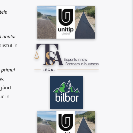
tele
l anului
listul în
n primul
iv,
ăgând
uc în