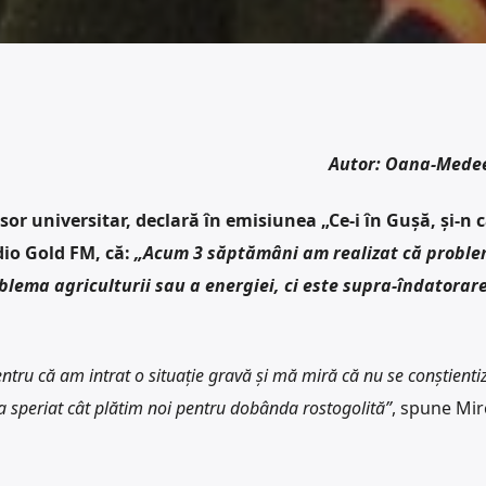
Autor: Oana-Mede
or universitar, declară în emisiunea „Ce-i în Gușă, și-n 
io Gold FM, că:
„Acum 3 săptămâni am realizat că proble
lema agriculturii sau a energiei, ci este supra-îndatorar
entru că am intrat o situație gravă și mă miră că nu se conștient
M-a speriat cât plătim noi pentru dobânda rostogolită”
, spune Mir