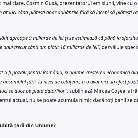
cât mai clare, Cozmin Gușă, prezentatorul emisiunii, vine cu o
e atunci când plătești doar dobânzile fără să începi să plătești ra
lătit aproape 9 miliarde de lei și se estimează că până la sfârșitu
de anul trecut când am plătit 16 miliarde de lei”,
dezvăluie specia
ntat a fi pozitiv pentru România, și anume creșterea economică di
ansamblul țării, la nivel de cetățean, n-a avut nici un efect pozit
uci se duce pe plata datoriilor”
, subliniază Mircea Coșea, atr
entul actual, nu se poate acumula nimic dacă toți banii se d
ubită țară din Uniune?