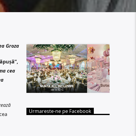
ea Groza
căpușă”,
ma cea
ea
izează
Urmareste-ne pe Facebook
cea