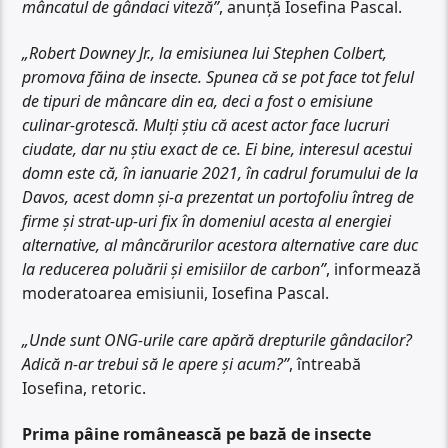
mâncatul de gândaci viteză”
, anunță Iosefina Pascal.
„Robert Downey Jr., la emisiunea lui Stephen Colbert,
promova făina de insecte. Spunea că se pot face tot felul
de tipuri de mâncare din ea, deci a fost o emisiune
culinar-grotescă. Mulți știu că acest actor face lucruri
ciudate, dar nu știu exact de ce. Ei bine, interesul acestui
domn este că, în ianuarie 2021, în cadrul forumului de la
Davos, acest domn și-a prezentat un portofoliu întreg de
firme și strat-up-uri fix în domeniul acesta al energiei
alternative, al mâncărurilor acestora alternative care duc
la reducerea poluării și emisiilor de carbon”
, informează
moderatoarea emisiunii, Iosefina Pascal.
„Unde sunt ONG-urile care apără drepturile gândacilor?
Adică n-ar trebui să le apere și acum?”
, întreabă
Iosefina, retoric.
Prima pâine românească pe bază de insecte