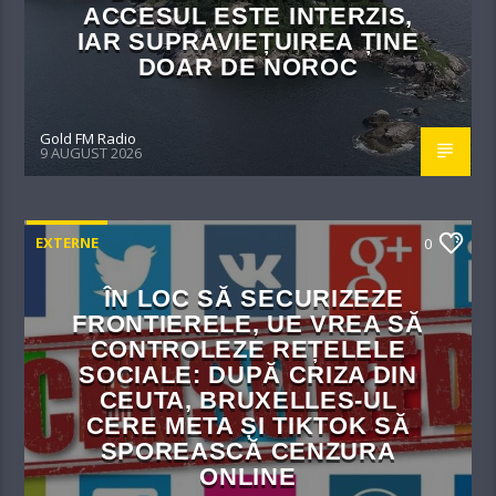
ACCESUL ESTE INTERZIS,
IAR SUPRAVIEȚUIREA ȚINE
DOAR DE NOROC
Gold FM Radio
9 AUGUST 2026
EXTERNE
0
ÎN LOC SĂ SECURIZEZE
FRONTIERELE, UE VREA SĂ
CONTROLEZE REȚELELE
SOCIALE: DUPĂ CRIZA DIN
CEUTA, BRUXELLES-UL
CERE META ȘI TIKTOK SĂ
SPOREASCĂ CENZURA
ONLINE