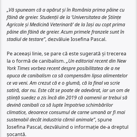
„Vă spuneam că a apărut și în România prima pâine cu
făină de greier. Studenții de la ‘Universitatea de Științe
Agricole și Medicină Veterinară‘ de la Iași au copt prima
pâine din făină de greier. Acum primele franzele sunt în
stadiul de testare”
, dezvăluie Iosefina Pascal.
Pe aceeași linie, se pare că este sugerată și trecerea
la o formă de canibalism.
„Un editorial recent din New
York Times vorbea recent despre posibilitatea de a ne
apuca de canibalism ca să compensăm lipsa alimentelor
ce va veni. Am crezut că e o glumă, că la final va scrie
satiră, dar nu. Este cât se poate de adevărat, iar un om de
știință suedez a zis încă din 2019 că oamenii ar trebui să
devină canibali ca să lupte împotriva schimbărilor
climatice, deoarece consumul de carne umană ar fi mai
sustenabil decât industria cărnii animale”
, spune
Iosefina Pascal, dezvăluind o informație de-a dreptul
șocantă.