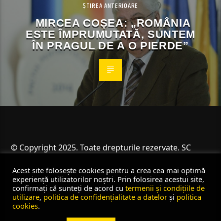
ȘTIREA ANTERIOARE
MIRCEA COȘEA: „ROMÂNIA
ESTE ÎMPRUMUTATĂ, SUNTEM
ÎN PRAGUL DE A O PIERDE”
© Copyright 2025. Toate drepturile rezervate. SC
Angus Resources SRL
Acest site folosește cookies pentru a crea cea mai optimă
experiență utilizatorilor noștri. Prin folosirea acestui site,
confirmați că sunteți de acord cu
termenii și condițiile de
utilizare
,
politica de confidențialitate a datelor
și
politica
cookies
.