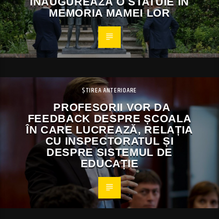
INAUGUREAZĂ O STATUIE ÎN
MEMORIA MAMEI LOR
ȘTIREA ANTERIOARE
PROFESORII VOR DA
FEEDBACK DESPRE ȘCOALA
ÎN CARE LUCREAZĂ, RELAȚIA
CU INSPECTORATUL ȘI
DESPRE SISTEMUL DE
EDUCAȚIE