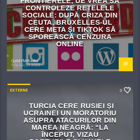
FRONTIERELE, UE VREA SĂ
CONTROLEZE REȚELELE
SOCIALE: DUPĂ CRIZA DIN
CEUTA, BRUXELLES-UL
CERE META ȘI TIKTOK SĂ
SPOREASCĂ CENZURA
ONLINE
Gold FM Radio
9 AUGUST 2026
EXTERNE
0
TURCIA CERE RUSIEI ȘI
UCRAINEI UN MORATORIU
ASUPRA ATACURILOR DIN
MAREA NEAGRĂ: “LA
ÎNCEPUT, VIZAU