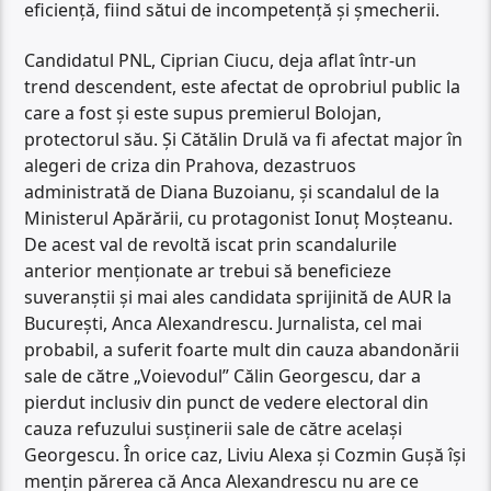
eficiență, fiind sătui de incompetență și șmecherii.
Candidatul PNL, Ciprian Ciucu, deja aflat într-un
trend descendent, este afectat de oprobriul public la
care a fost și este supus premierul Bolojan,
protectorul său. Și Cătălin Drulă va fi afectat major în
alegeri de criza din Prahova, dezastruos
administrată de Diana Buzoianu, și scandalul de la
Ministerul Apărării, cu protagonist Ionuț Moșteanu.
De acest val de revoltă iscat prin scandalurile
anterior menționate ar trebui să beneficieze
suveranștii și mai ales candidata sprijinită de AUR la
București, Anca Alexandrescu. Jurnalista, cel mai
probabil, a suferit foarte mult din cauza abandonării
sale de către „Voievodul” Călin Georgescu, dar a
pierdut inclusiv din punct de vedere electoral din
cauza refuzului susținerii sale de către același
Georgescu. În orice caz, Liviu Alexa și Cozmin Gușă își
mențin părerea că Anca Alexandrescu nu are ce