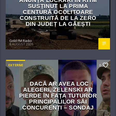
ANUNȚĂ LUCRĂRI IN RITM
SUSȚINUT LA PRIMA
CENTURĂ OCOLITOARE
CONSTRUITĂ DE LA ZERO
DIN JUDEȚ LA GĂEȘTI
Gold FM Radio
8 AUGUST 2026
EXTERNE
0
DACĂ AR AVEA LOC
ALEGERI, ZELENSKI AR
PIERDE ÎN FAȚA TUTUROR
PRINCIPALILOR SĂI
CONCURENȚI – SONDAJ