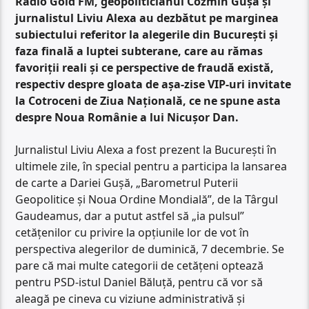
Radio Gold FM, geopoliticianul Cozmin Gușă și
jurnalistul Liviu Alexa au dezbătut pe marginea
subiectului referitor la alegerile din București și
faza finală a luptei subterane, care au rămas
favoriții reali și ce perspective de fraudă există,
respectiv despre gloata de așa-zise VIP-uri invitate
la Cotroceni de Ziua Națională, ce ne spune asta
despre Noua Românie a lui Nicușor Dan.
Jurnalistul Liviu Alexa a fost prezent la București în
ultimele zile, în special pentru a participa la lansarea
de carte a Dariei Gușă, „Barometrul Puterii
Geopolitice și Noua Ordine Mondială”, de la Târgul
Gaudeamus, dar a putut astfel să „ia pulsul”
cetățenilor cu privire la opțiunile lor de vot în
perspectiva alegerilor de duminică, 7 decembrie. Se
pare că mai multe categorii de cetățeni optează
pentru PSD-istul Daniel Băluță, pentru că vor să
aleagă pe cineva cu viziune administrativă și