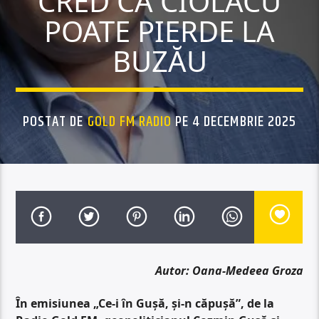
CRED CĂ CIOLACU
POATE PIERDE LA
BUZĂU
POSTAT DE
GOLD FM RADIO
PE 4 DECEMBRIE 2025
Autor: Oana-Medeea Groza
În emisiunea „Ce-i în Gușă, și-n căpușă”, de la