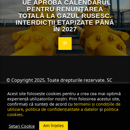
UE APROBĂ CALENDARUL
PENTRU RENUNȚAREA
TOTALĂ LA GAZUL RUSESC.
INTERDICȚII ETAPIZATE PÂNĂ
ÎN 2027
© Copyright 2025. Toate drepturile rezervate. SC
Angus Resources SRL
Acest site folosește cookies pentru a crea cea mai optimă
experiență utilizatorilor noștri. Prin folosirea acestui site,
confirmați că sunteți de acord cu
termenii și condițiile de
utilizare
,
politica de confidențialitate a datelor
și
politica
cookies
.
Am înțeles
Setari Cookie