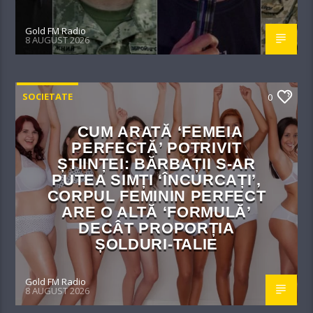
Gold FM Radio
8 AUGUST 2026
SOCIETATE
0
CUM ARATĂ ‘FEMEIA
PERFECTĂ’ POTRIVIT
ȘTIINȚEI: BĂRBAȚII S-AR
PUTEA SIMȚI ‘ÎNCURCAȚI’,
CORPUL FEMININ PERFECT
ARE O ALTĂ ‘FORMULĂ’
DECÂT PROPORȚIA
ȘOLDURI-TALIE
Gold FM Radio
8 AUGUST 2026