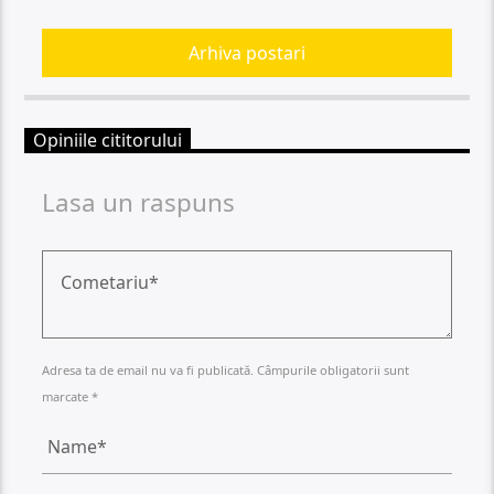
Arhiva postari
Opiniile cititorului
Lasa un raspuns
Adresa ta de email nu va fi publicată. Câmpurile obligatorii sunt
marcate *