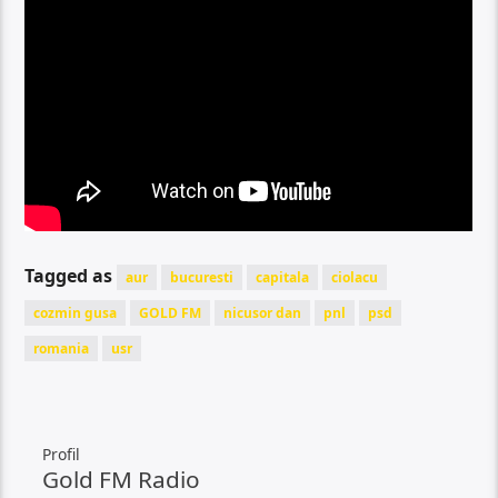
Tagged as
aur
bucuresti
capitala
ciolacu
cozmin gusa
GOLD FM
nicusor dan
pnl
psd
romania
usr
Profil
Gold FM Radio