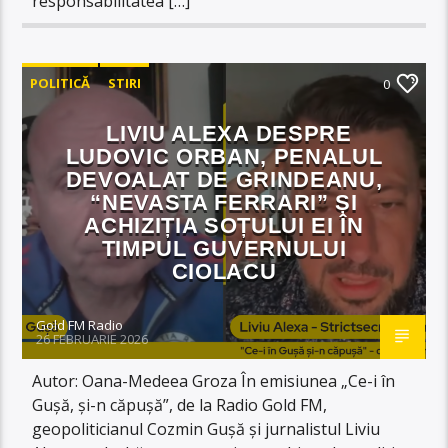
responsabilitatea […]
POLITICĂ
STIRI
0
LIVIU ALEXA DESPRE
LUDOVIC ORBAN, PENALUL
DEVOALAT DE GRINDEANU,
“NEVASTA FERRARI” ȘI
ACHIZIȚIA SOȚULUI EI ÎN
TIMPUL GUVERNULUI
CIOLACU
Gold FM Radio
26 FEBRUARIE 2026
Autor: Oana-Medeea Groza În emisiunea „Ce-i în
Gușă, și-n căpușă”, de la Radio Gold FM,
geopoliticianul Cozmin Gușă și jurnalistul Liviu