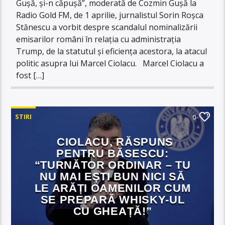
Gușă, și-n căpușă”, moderată de Cozmin Gușă la
Radio Gold FM, de 1 aprilie, jurnalistul Sorin Roșca
Stănescu a vorbit despre scandalul nominalizării
emisarilor români în relația cu administrația
Trump, de la statutul și eficiența acestora, la atacul
politic asupra lui Marcel Ciolacu. Marcel Ciolacu a
fost […]
STIRI
0
CIOLACU, RĂSPUNS
PENTRU BĂSESCU:
“TURNĂTOR ORDINAR – TU
NU MAI EȘTI BUN NICI SĂ
LE ARĂȚI OAMENILOR CUM
SE PREPARĂ WHISKY-UL
CU GHEAȚĂ!”