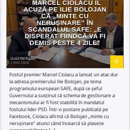
MARCEL CIOLACU ÎL
ACUZĂ PE ILIE BOLOJAN
CĂ „MINTE CU
NERUȘINARE” ÎN
SCANDALUL SAFE: „E
DISPERAT FIINDCĂ VA FI
DEMIS PESTE 4 ZILE”
Gold FM Radio
2 MAI 2026
Fostul premier Marcel Ciolacu a lansat un atac dur
la adresa premierului Ilie Bolojan, pe tema
programului european SAFE, după ce șeful
Guvernului a susținut că schema de gestionare a
mecanismului ar fi fost stabilită în mandatul
fostului lider PSD. Într-o postare publicată pe
Facebook, Ciolacu afirmă că Bolojan „minte cu
nerușinare” atunci când încearcă să plaseze