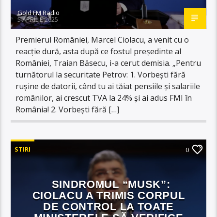
Gold FM Radio
5 APRILIE 2025
Premierul României, Marcel Ciolacu, a venit cu o
reacție dură, asta după ce fostul președinte al
României, Traian Băsecu, i-a cerut demisia. „Pentru
turnătorul la securitate Petrov: 1. Vorbești fără
rușine de datorii, când tu ai tăiat pensiile și salariile
românilor, ai crescut TVA la 24% și ai adus FMI în
România! 2. Vorbești fără […]
STIRI
0
SINDROMUL “MUSK”:
CIOLACU A TRIMIS CORPUL
DE CONTROL LA TOATE