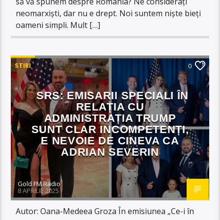
să vă spunem despre România? Ne considerați
neomarxiști, dar nu e drept. Noi suntem niște bieți
oameni simpli. Mult […]
STIRI
0
SRS: EMISARII SPECIALI ÎN
RELAȚIA CU
ADMINISTRAȚIA TRUMP
SUNT CLAR INCOMPETENȚI,
E NEVOIE DE CINEVA CA
ADRIAN SEVERIN
Gold FM Radio
8 APRILIE 2025
Autor: Oana-Medeea Groza În emisiunea „Ce-i în