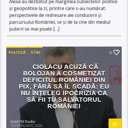
Alexa au dezbătut pe marginea subiectelor politice
și geopolitice la zi, printre care s-au numărat:
perspectivele de redresare ale conducerii și
parcursului României, ce și de la cine din mediul
puterii se mai poate […]
POLITICĂ
STIRI
0
CIOLACU ACUZĂ CĂ
BOLOJAN A COSMETIZAT
DEFICITUL ROMÂNIEI DIN
PIX, FĂRĂ SĂ ÎL SCADĂ: EU
NU ÎNȚELEG IPOCRIZIA CA
SĂ FII TU SALVATORUL
ROMÂNIEI
Gold FM Radio
12 FEBRUARIE 2026