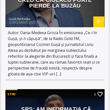
CRED CĂ CIOLACU POATE
PIERDE LA BUZĂU
Gold FM Radio
4 DECEMBRIE 2025
Autor: Oana-Medeea Groza În emisiunea „Ce-i în
Gușă, și-n căpușă”, de la Radio Gold FM,
geopoliticianul Cozmin Gușă și jurnalistul Liviu
Alexa au dezbătut pe marginea subiectului
referitor la alegerile din București și faza finală a
luptei subterane, care au rămas favoriții reali și ce
perspective de fraudă există, respectiv despre
gloata de așa-zise VIP-uri […]
STIRI
0
SRS: AM INFORMAȚIA CĂ