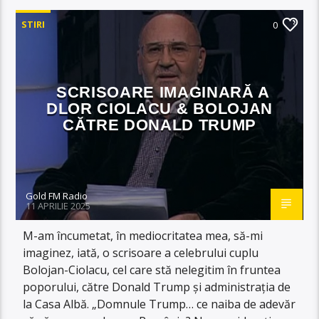
STIRI
0
SCRISOARE IMAGINARĂ A
DLOR CIOLACU & BOLOJAN
CĂTRE DONALD TRUMP
Gold FM Radio
11 APRILIE 2025
M-am încumetat, în mediocritatea mea, să-mi
imaginez, iată, o scrisoare a celebrului cuplu
Bolojan-Ciolacu, cel care stă nelegitim în fruntea
poporului, către Donald Trump și administrația de
la Casa Albă. „Domnule Trump… ce naiba de adevăr