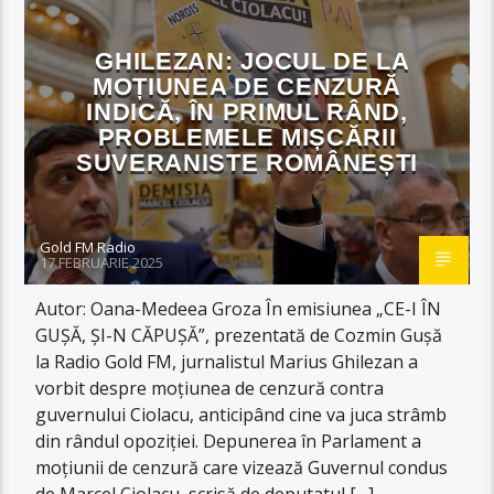
GHILEZAN: JOCUL DE LA
MOȚIUNEA DE CENZURĂ
INDICĂ, ÎN PRIMUL RÂND,
PROBLEMELE MIȘCĂRII
SUVERANISTE ROMÂNEȘTI
Gold FM Radio
17 FEBRUARIE 2025
Autor: Oana-Medeea Groza În emisiunea „CE-I ÎN
GUȘĂ, ȘI-N CĂPUȘĂ”, prezentată de Cozmin Gușă
la Radio Gold FM, jurnalistul Marius Ghilezan a
vorbit despre moțiunea de cenzură contra
guvernului Ciolacu, anticipând cine va juca strâmb
din rândul opoziției. Depunerea în Parlament a
moțiunii de cenzură care vizează Guvernul condus
de Marcel Ciolacu, scrisă de deputatul […]