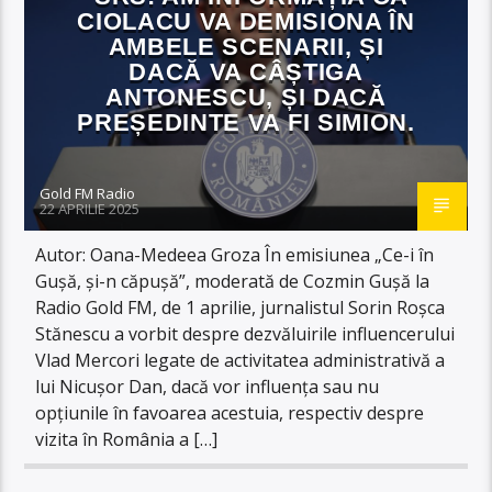
CIOLACU VA DEMISIONA ÎN
AMBELE SCENARII, ȘI
DACĂ VA CÂȘTIGA
ANTONESCU, ȘI DACĂ
PREȘEDINTE VA FI SIMION.
Gold FM Radio
22 APRILIE 2025
Autor: Oana-Medeea Groza În emisiunea „Ce-i în
Gușă, și-n căpușă”, moderată de Cozmin Gușă la
Radio Gold FM, de 1 aprilie, jurnalistul Sorin Roșca
Stănescu a vorbit despre dezvăluirile influencerului
Vlad Mercori legate de activitatea administrativă a
lui Nicușor Dan, dacă vor influența sau nu
opțiunile în favoarea acestuia, respectiv despre
vizita în România a […]