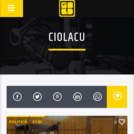
CIOLACU
POLITICĂ
STIRI
0