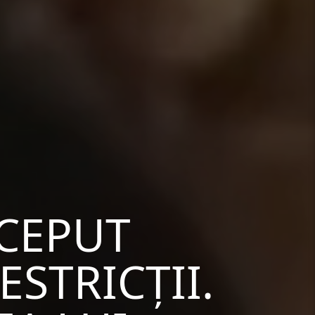
NCEPUT
STRICȚII.