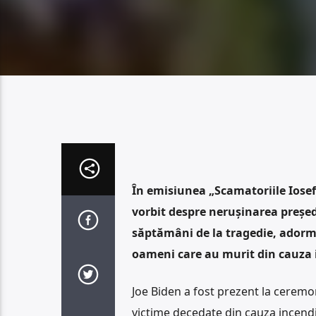
În emisiunea „Scamatoriile Iosefi
vorbit despre nerușinarea președ
săptămâni de la tragedie, adormi
oameni care au murit din cauza i
Joe Biden a fost prezent la ceremo
victime decedate din cauza incendi