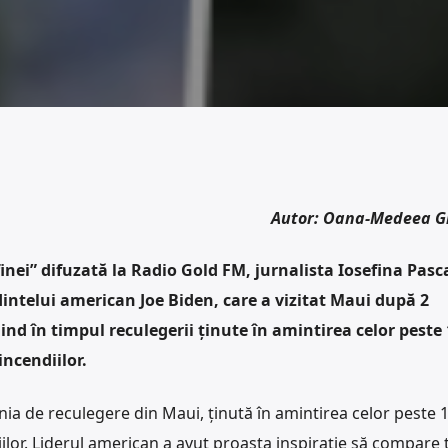
Autor: Oana-Medee
nei” difuzată la Radio Gold FM, jurnalista Iosefina Pasca
intelui american Joe Biden, care a vizitat Maui după 2
nd în timpul reculegerii ținute în amintirea celor peste 
ncendiilor.
nia de reculegere din Maui, ținută în amintirea celor peste 
ilor. Liderul american a avut proasta inspirație să compare 