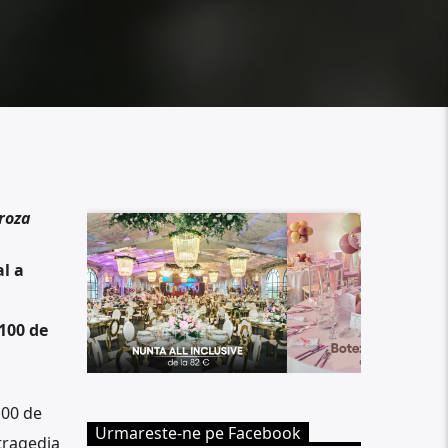
a Groza
l a
100 de
100 de
Urmareste-ne pe Facebook
tragedia