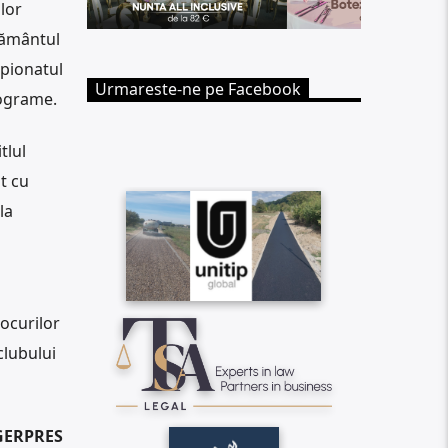
lor
rământul
mpionatul
Urmareste-ne pe Facebook
lograme.
tlul
t cu
la
Jocurilor
clubului
AGERPRES