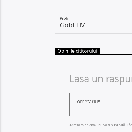
Profil
Gold FM
Opiniile cititorului
Lasa un raspu
Adresa ta de email nu va fi publicată. Câ