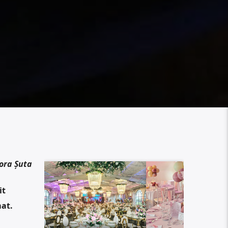
ora Șuta
it
mat.