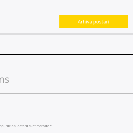
Arhiva postari
ns
mpurile obligatorii sunt marcate *