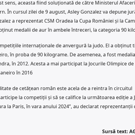
est sens, aceasta fiind soluționată de către Ministerul Afaceri
n. În cursul zilei de 9 august, Asley Gonzalez va depune ju
onzalez a reprezentat CSM Oradea la Cupa României și la Ca
obținut medalii de aur în ambele întreceri, la categoria 90 ki
etițiile internaționale de anvergură la judo. El a obținut ti
neiro, în proba de 90 kilograme. De asemenea, a fost medalia
ndra, în 2012. Acesta a mai participat la Jocurile Olimpice de 
 Janeiro în 2016
litate de cetățean român este acela de a reintra în circuitul
rticipe la competiții și să se califice la următoarea ediție a 
 la Paris, în vara anului 2024”, au declarat reprezentanții 
Sursă text: 