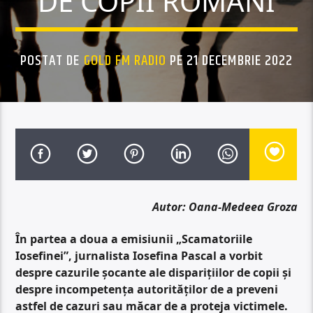
DE COPII ROMÂNI
POSTAT DE
GOLD FM RADIO
PE 21 DECEMBRIE 2022
Autor: Oana-Medeea Groza
În partea a doua a emisiunii „Scamatoriile
Iosefinei”, jurnalista Iosefina Pascal a vorbit
despre cazurile șocante ale disparițiilor de copii și
despre incompetența autorităților de a preveni
astfel de cazuri sau măcar de a proteja victimele.