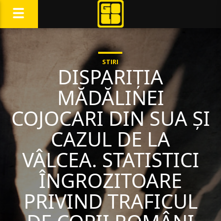
STIRI
DISPARIȚIA
MĂDĂLINEI
COJOCARI DIN SUA ȘI
CAZUL DE LA
VÂLCEA. STATISTICI
ÎNGROZITOARE
PRIVIND TRAFICUL