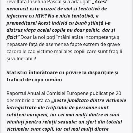
revoltată Iosefina Pascal și a adăugat:
„Acest
nenorocit este acuzat de viol și tentativă de
infectare cu HIV!? Nu e nicio tentativă, e
premeditare! Acest individ cu bună știință i-a
distrus viața acelei copile nu doar psihic, dar și
fizic!”
Doar la noi poți întâlni atâta incompetență și
nepăsare față de asemenea fapte extrem de grave
cărora le cad victime mai ales copiii care sunt fragili
și vulnerabili!
Statistici înfiorătoare cu privire la disparițiile și
traficul de copii români
Raportul Anual al Comisiei Europene publicat pe 20
decembrie arată că
„peste jumătate dintre victimele
întregistrate ale traficului de persoane sunt
cetățeni europeni, iar cei mai mulți dintre ei sunt
vânduți pentru relații sexuale; un sfert din totalul
victimelor sunt copii, iar cei mai mulți dintre