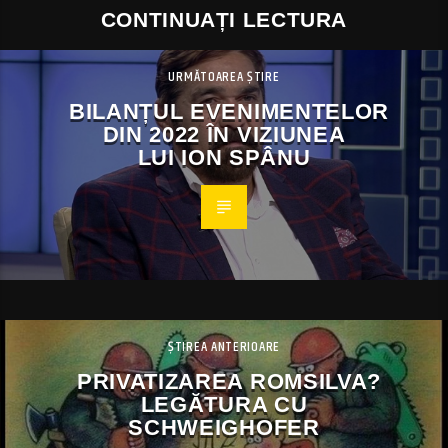
CONTINUAȚI LECTURA
URMĂTOAREA ȘTIRE
BILANȚUL EVENIMENTELOR
DIN 2022 ÎN VIZIUNEA
LUI ION SPÂNU
ȘTIREA ANTERIOARE
PRIVATIZAREA ROMSILVA?
LEGĂTURA CU
SCHWEIGHOFER