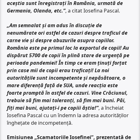
aceștia sunt înregistrați în România, urmată de
Germania, Olanda, etc.”
, a citat Iosefina Pascal.
„Am semnalat și am adus în discuție de
nenumărate ori astfel de cazuri despre traficul de
carne vie și despre abuzurile asupra copiilor.
România este pe primul loc la exportul de copii! Au
dispărut 5700 de copii în plină stare de urgență pe
perioada pandemiei! În timp ce eram ținuți forțat
prin case mii de copii erau traficați! La noi
autoritățile sunt incompetente și nepăsătoare, o
mare diferență față de SUA, unde reacția este
foarte promptă în astfel de cazuri. Vine Crăciunul,
trebuie să fim mai toleranți, să fim mai buni. Păi,
fiți mai buni, ajutați-i pe copiii ăștia!”
, a încheiat
Iosefina Pascal cu un îndemn la adresa autorităților
înghețate de incompetență.
Emisiunea „Scamatoriile Iosefinei”, prezentată de