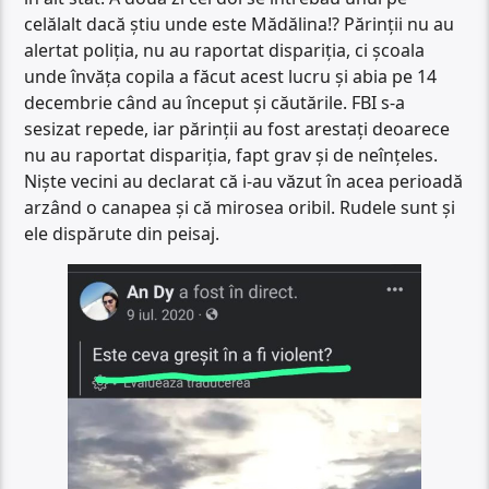
celălalt dacă știu unde este Mădălina!? Părinții nu au
alertat poliția, nu au raportat dispariția, ci școala
unde învăța copila a făcut acest lucru și abia pe 14
decembrie când au început și căutările. FBI s-a
sesizat repede, iar părinții au fost arestați deoarece
nu au raportat dispariția, fapt grav și de neînțeles.
Niște vecini au declarat că i-au văzut în acea perioadă
arzând o canapea și că mirosea oribil. Rudele sunt și
ele dispărute din peisaj.