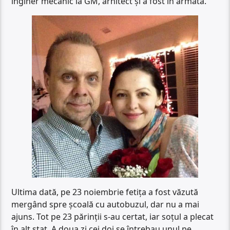
inginer mecanic la GM, arhitect și a fost în armată.
Ultima dată, pe 23 noiembrie fetița a fost văzută
mergând spre școală cu autobuzul, dar nu a mai
ajuns. Tot pe 23 părinții s-au certat, iar soțul a plecat
în alt stat. A doua zi cei doi se întrebau unul pe