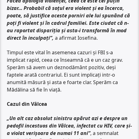
Făcea apologia violenței, ceea ce este cel puțin
bizar… Probabil că soțul era violent și ea încerca,
poate, să justifice aceste porniri ale lui spunând că
poți fi violent și în cadrul familiei. Este ciudat că n-
au raportat dispariția și asta-i transformă în mod
direct în inculpați”,
a afirmat Iosefina.
Timpul este vital în asemenea cazuri și FBI s-a
implicat rapid, ceea ce înseamnă că e un caz grav.
Sperăm să avem un deznodământ pozitiv, deși
faptele arată contrariul. Ei sunt implicați intr-o
anumită măsură și asta e foarte clar. Sperăm ca
Mădălina să fie în viață.
Cazul din Vâlcea
„Un alt caz absolut sinistru apărut azi e despre un
pedofil incestuos din Vâlcea, infectat cu HIV, care și-
a violat verișoara de numai 11 ani”
, a semnalat