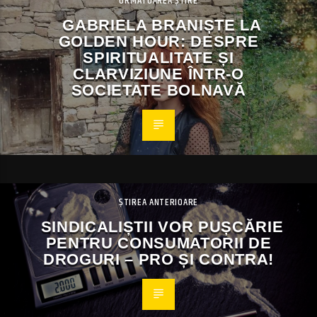
URMĂTOAREA ȘTIRE
GABRIELA BRANIȘTE LA
GOLDEN HOUR: DESPRE
SPIRITUALITATE ȘI
CLARVIZIUNE ÎNTR-O
SOCIETATE BOLNAVĂ
ȘTIREA ANTERIOARE
SINDICALIȘTII VOR PUȘCĂRIE
PENTRU CONSUMATORII DE
DROGURI – PRO ȘI CONTRA!