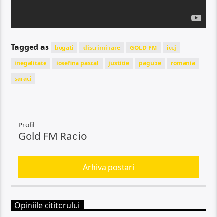
Tagged as
bogati
discriminare
GOLD FM
iccj
inegalitate
iosefina pascal
justitie
pagube
romania
saraci
Profil
Gold FM Radio
Arhiva postari
Opiniile cititorului