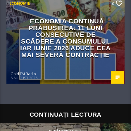
ECONOMIE
0
ECONOMIA CONTINUĂ
PRĂBUȘIREA: 11 LUNI
CONSECUTIVE DE
SCĂDERE A CONSUMULUI,
IAR IUNIE 2026 ADUCE CEA
MAI SEVERĂ CONTRACȚIE
Gold FM Radio
6 AUGUST 2026
CONTINUAȚI LECTURA