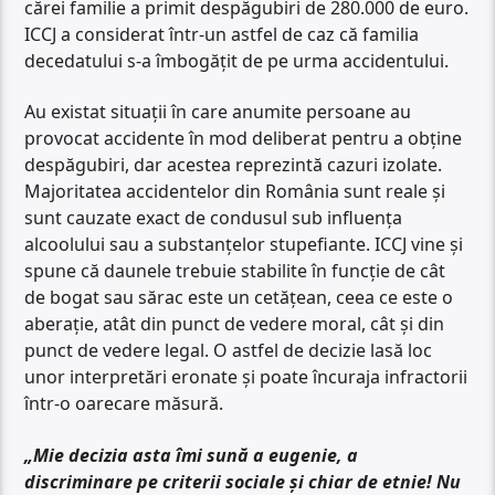
cărei familie a primit despăgubiri de 280.000 de euro.
ICCJ a considerat într-un astfel de caz că familia
decedatului s-a îmbogățit de pe urma accidentului.
Au existat situații în care anumite persoane au
provocat accidente în mod deliberat pentru a obține
despăgubiri, dar acestea reprezintă cazuri izolate.
Majoritatea accidentelor din România sunt reale și
sunt cauzate exact de condusul sub influența
alcoolului sau a substanțelor stupefiante. ICCJ vine și
spune că daunele trebuie stabilite în funcție de cât
de bogat sau sărac este un cetățean, ceea ce este o
aberație, atât din punct de vedere moral, cât și din
punct de vedere legal. O astfel de decizie lasă loc
unor interpretări eronate și poate încuraja infractorii
într-o oarecare măsură.
„Mie decizia asta îmi sună a eugenie, a
discriminare pe criterii sociale și chiar de etnie! Nu