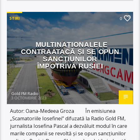
STIRI
0
MULTINAȚIONALELE
CONTRAATACĂ ȘI SE OPUN
SANCȚIUNILOR
ÎMPOTRIVA RUSIEI
Gold FM Radio
3 OCTOMBRIE 2023
Autor: Oana-Medeea Groza În emisiunea
„Scamatoriile Iosefinei” difuzată la Radio Gold FM,
jurnalista Iosefina Pascal a dezvăluit modul în care
marile companii se revoltă și se opun sancțiunilor