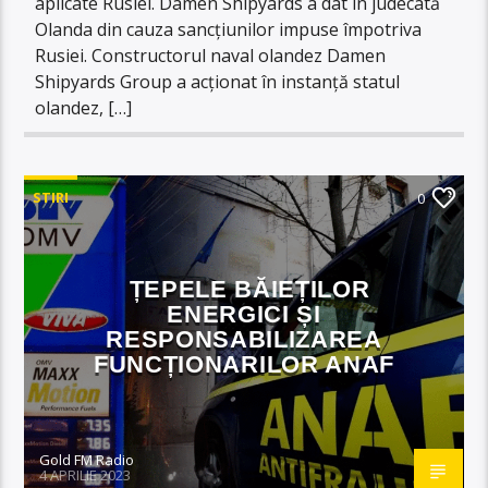
aplicate Rusiei. Damen Shipyards a dat în judecată
Olanda din cauza sancțiunilor impuse împotriva
Rusiei. Constructorul naval olandez Damen
Shipyards Group a acționat în instanță statul
olandez, […]
STIRI
0
ȚEPELE BĂIEȚILOR
ENERGICI ȘI
RESPONSABILIZAREA
FUNCȚIONARILOR ANAF
Gold FM Radio
4 APRILIE 2023