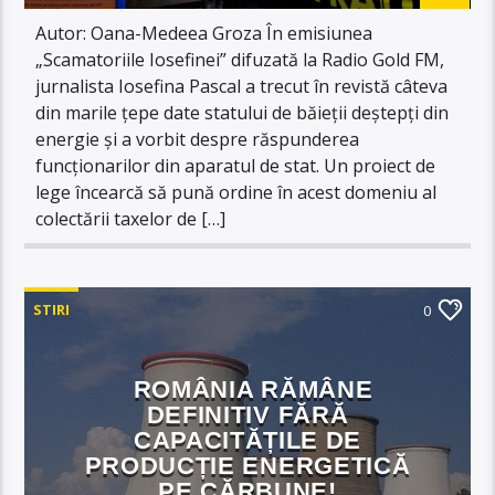
Autor: Oana-Medeea Groza În emisiunea
„Scamatoriile Iosefinei” difuzată la Radio Gold FM,
jurnalista Iosefina Pascal a trecut în revistă câteva
din marile țepe date statului de băieții deștepți din
energie și a vorbit despre răspunderea
funcționarilor din aparatul de stat. Un proiect de
lege încearcă să pună ordine în acest domeniu al
colectării taxelor de […]
STIRI
0
ROMÂNIA RĂMÂNE
DEFINITIV FĂRĂ
CAPACITĂȚILE DE
PRODUCȚIE ENERGETICĂ
PE CĂRBUNE!