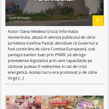
Gold FM Radio
20 MARTIE 2023
Autor: Oana-Medeea Groza Informația
momentului, adusă în atenția publicului de către
jurnalista Iosefina Pascal, dezvăluie că Guvernul a
fost constrâns de către Comisia Europeană, sub
șantajul banilor luați prin PNRR, să abroge
prevederea legislativă prin care capacitățile pe
cărbune puteau fi redeschise în caz de criză
energetică. Același lucru era promovat și de către
Virgil […]