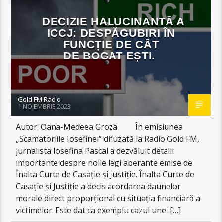
DECIZIE HALUCINANTĂ A
ICCJ: DESPĂGUBIRI ÎN
FUNCȚIE DE CÂT
DE BOGAT EȘTI.
Gold FM Radio
1 NOIEMBRIE 2023
Autor: Oana-Medeea Groza În emisiunea
„Scamatoriile Iosefinei” difuzată la Radio Gold FM,
jurnalista Iosefina Pascal a dezvăluit detalii
importante despre noile legi aberante emise de
Înalta Curte de Casație și Justiție. Înalta Curte de
Casație și Justiție a decis acordarea daunelor
morale direct proporțional cu situația financiară a
victimelor. Este dat ca exemplu cazul unei […]