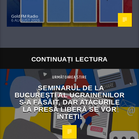
Gold FM Radio
6 AUGUST 2026
CONTINUAȚI LECTURA
URMĂTOAREA ȘTIRE
SEMINARUL DE LA
BUCUREȘTI AL UCRAINENILOR
S-A FÂSÂIT, DAR ATACURILE
LA PRESA LIBERĂ SE VOR
ÎNTEȚI!