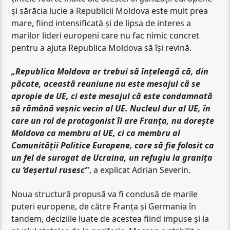
și sărăcia lucie a Republicii Moldova este mult prea
mare, fiind intensificată și de lipsa de interes a
marilor lideri europeni care nu fac nimic concret
pentru a ajuta Republica Moldova să își revină.
„Republica Moldova ar trebui să înțeleagă că, din
păcate, această reuniune nu este mesajul că se
apropie de UE, ci este mesajul că este condamnată
să rămână veșnic vecin al UE. Nucleul dur al UE, în
care un rol de protagonist îl are Franța, nu dorește
Moldova ca membru al UE, ci ca membru al
Comunității Politice Europene, care să fie folosit ca
un fel de surogat de Ucraina, un refugiu la granița
cu ‘deșertul rusesc’
”, a explicat Adrian Severin.
Noua structură propusă va fi condusă de marile
puteri europene, de către Franța și Germania în
tandem, deciziile luate de acestea fiind impuse și la