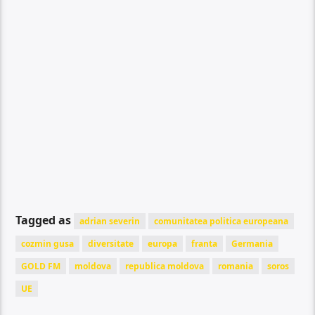
Tagged as
adrian severin
comunitatea politica europeana
cozmin gusa
diversitate
europa
franta
Germania
GOLD FM
moldova
republica moldova
romania
soros
UE