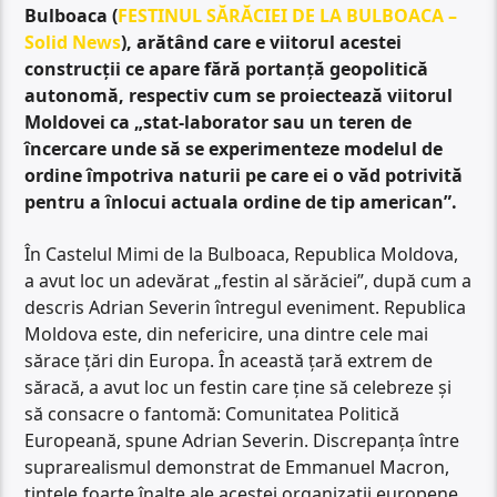
Bulboaca (
FESTINUL SĂRĂCIEI DE LA BULBOACA –
Solid News
), arătând care e viitorul acestei
construcții ce apare fără portanță geopolitică
autonomă, respectiv cum se proiectează viitorul
Moldovei ca „stat-laborator sau un teren de
încercare unde să se experimenteze modelul de
ordine împotriva naturii pe care ei o văd potrivită
pentru a înlocui actuala ordine de tip american”.
În Castelul Mimi de la Bulboaca, Republica Moldova,
a avut loc un adevărat „festin al sărăciei”, după cum a
descris Adrian Severin întregul eveniment. Republica
Moldova este, din nefericire, una dintre cele mai
sărace țări din Europa. În această țară extrem de
săracă, a avut loc un festin care ține să celebreze și
să consacre o fantomă: Comunitatea Politică
Europeană, spune Adrian Severin. Discrepanța între
suprarealismul demonstrat de Emmanuel Macron,
țintele foarte înalte ale acestei organizații europene