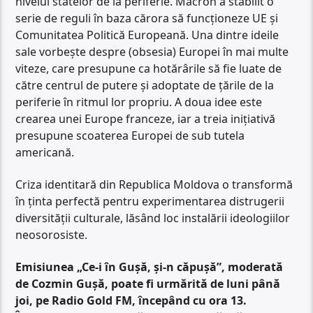
nivelul statelor de la periferie. Macron a stabilit o
serie de reguli în baza cărora să funcționeze UE și
Comunitatea Politică Europeană. Una dintre ideile
sale vorbește despre (obsesia) Europei în mai multe
viteze, care presupune ca hotărârile să fie luate de
către centrul de putere și adoptate de țările de la
periferie în ritmul lor propriu. A doua idee este
crearea unei Europe franceze, iar a treia inițiativă
presupune scoaterea Europei de sub tutela
americană.
Criza identitară din Republica Moldova o transformă
în ținta perfectă pentru experimentarea distrugerii
diversității culturale, lăsând loc instalării ideologiilor
neosorosiste.
Emisiunea „Ce-i în Gușă, și-n căpușă”, moderată
de Cozmin Gușă, poate fi urmărită de luni până
joi, pe Radio Gold FM, începând cu ora 13.