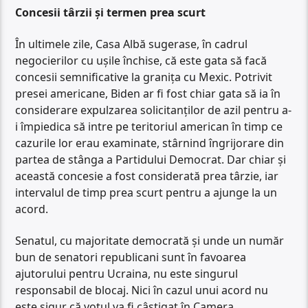
Concesii târzii și termen prea scurt
În ultimele zile, Casa Albă sugerase, în cadrul
negocierilor cu ușile închise, că este gata să facă
concesii semnificative la granița cu Mexic. Potrivit
presei americane, Biden ar fi fost chiar gata să ia în
considerare expulzarea solicitanților de azil pentru a-
i împiedica să intre pe teritoriul american în timp ce
cazurile lor erau examinate, stârnind îngrijorare din
partea de stânga a Partidului Democrat. Dar chiar și
această concesie a fost considerată prea târzie, iar
intervalul de timp prea scurt pentru a ajunge la un
acord.
Senatul, cu majoritate democrată și unde un număr
bun de senatori republicani sunt în favoarea
ajutorului pentru Ucraina, nu este singurul
responsabil de blocaj. Nici în cazul unui acord nu
este sigur că votul va fi câștigat în Camera