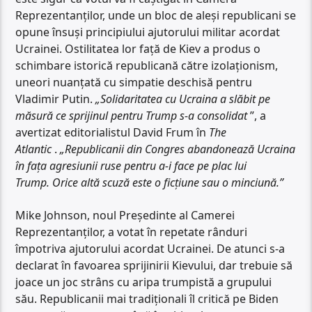
Reprezentanților, unde un bloc de aleși republicani se
opune însuși principiului ajutorului militar acordat
Ucrainei. Ostilitatea lor față de Kiev a produs o
schimbare istorică republicană către izolaționism,
uneori nuanțată cu simpatie deschisă pentru
Vladimir Putin.
„Solidaritatea cu Ucraina a slăbit pe
măsură ce sprijinul pentru Trump s-a consolidat
”, a
avertizat editorialistul David Frum în
The
Atlantic
.
„Republicanii din Congres abandonează Ucraina
în fața agresiunii ruse pentru a-i face pe plac lui
Trump. Orice altă scuză este o ficțiune sau o minciună.”
Mike Johnson, noul Președinte al Camerei
Reprezentanților, a votat în repetate rânduri
împotriva ajutorului acordat Ucrainei. De atunci s-a
declarat în favoarea sprijinirii Kievului, dar trebuie să
joace un joc strâns cu aripa trumpistă a grupului
său. Republicanii mai tradiționali îl critică pe Biden