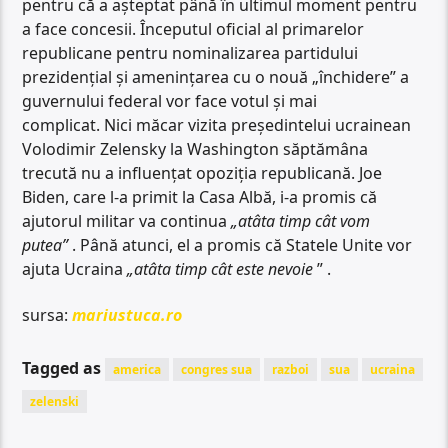
pentru că a așteptat până în ultimul moment pentru
a face concesii. Începutul oficial al primarelor
republicane pentru nominalizarea partidului
prezidențial și amenințarea cu o nouă „închidere” a
guvernului federal vor face votul și mai
complicat. Nici măcar vizita președintelui ucrainean
Volodimir Zelensky la Washington săptămâna
trecută nu a influențat opoziția republicană. Joe
Biden, care l-a primit la Casa Albă, i-a promis că
ajutorul militar va continua
„atâta timp cât vom
putea”
. Până atunci, el a promis că Statele Unite vor
ajuta Ucraina
„atâta timp cât este nevoie
” .
sursa:
mariustuca.ro
Tagged as
america
congres sua
razboi
sua
ucraina
zelenski