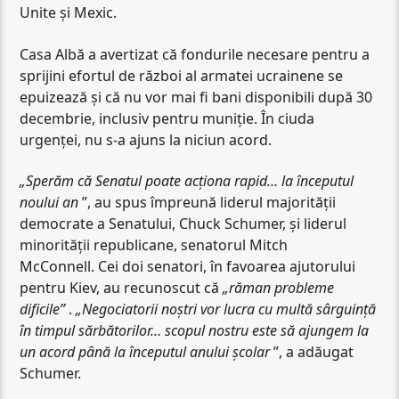
Unite și Mexic.
Casa Albă a avertizat că fondurile necesare pentru a
sprijini efortul de război al armatei ucrainene se
epuizează și că nu vor mai fi bani disponibili după 30
decembrie, inclusiv pentru muniție. În ciuda
urgenței, nu s-a ajuns la niciun acord.
„Sperăm că Senatul poate acționa rapid… la începutul
noului an
”, au spus împreună liderul majorității
democrate a Senatului, Chuck Schumer, și liderul
minorității republicane, senatorul Mitch
McConnell. Cei doi senatori, în favoarea ajutorului
pentru Kiev, au recunoscut că
„răman probleme
dificile”
.
„Negociatorii noștri vor lucra cu multă sârguință
în timpul sărbătorilor… scopul nostru este să ajungem la
un acord până la începutul anului școlar
”, a adăugat
Schumer.