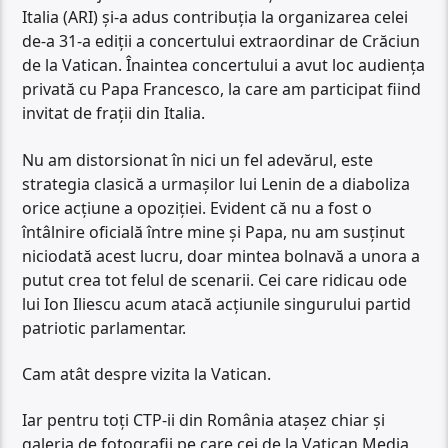
Italia (ARI) și-a adus contribuția la organizarea celei
de-a 31-a ediții a concertului extraordinar de Crăciun
de la Vatican. Înaintea concertului a avut loc audiența
privată cu Papa Francesco, la care am participat fiind
invitat de frații din Italia.
Nu am distorsionat în nici un fel adevărul, este
strategia clasică a urmașilor lui Lenin de a diaboliza
orice acțiune a opoziției. Evident că nu a fost o
întâlnire oficială între mine și Papa, nu am susținut
niciodată acest lucru, doar mintea bolnavă a unora a
putut crea tot felul de scenarii. Cei care ridicau ode
lui Ion Iliescu acum atacă acțiunile singurului partid
patriotic parlamentar.
Cam atât despre vizita la Vatican.
Iar pentru toți CTP-ii din România atașez chiar și
galeria de fotografii pe care cei de la Vatican Media