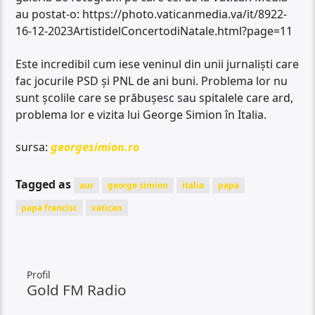
au postat-o: https://photo.vaticanmedia.va/it/8922-
16-12-2023ArtistidelConcertodiNatale.html?page=11
Este incredibil cum iese veninul din unii jurnaliști care
fac jocurile PSD și PNL de ani buni. Problema lor nu
sunt școlile care se prăbușesc sau spitalele care ard,
problema lor e vizita lui George Simion în Italia.
sursa:
georgesimion.ro
Tagged as
aur
george simion
italia
papa
papa francisc
vatican
Profil
Gold FM Radio