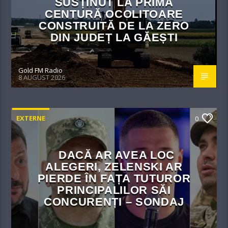
SUSȚINUT LA PRIMA
CENTURĂ OCOLITOARE
CONSTRUITĂ DE LA ZERO
DIN JUDEȚ LA GĂEȘTI
Gold FM Radio
8 AUGUST 2026
EXTERNE
0
DACĂ AR AVEA LOC
ALEGERI, ZELENSKI AR
PIERDE ÎN FAȚA TUTUROR
PRINCIPALILOR SĂI
CONCURENȚI – SONDAJ