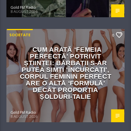
Gold FM Radio
8 AUGUST 2026
SOCIETATE
0
CUM ARATĂ ‘FEMEIA
PERFECTĂ’ POTRIVIT
ȘTIINȚEI: BĂRBAȚII S-AR
PUTEA SIMȚI ‘ÎNCURCAȚI’,
CORPUL FEMININ PERFECT
ARE O ALTĂ ‘FORMULĂ’
DECÂT PROPORȚIA
ȘOLDURI-TALIE
Gold FM Radio
8 AUGUST 2026