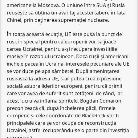
americane la Moscova. O uniune între SUA și Rusia
reușește să obțină un avantaj acestei tabere în fața
Chinei, prin deținerea supremației nucleare.
În toată această ecuație, UE este pusă la punct de
ruși, în special pentru că europenii vor să joace
cartea Ucrainei, pentru a-și recupera investițiile
masive în războiul ucrainean. Dacă rușii și americanii
încheie pacea în Ucraina, interesele pecuniare ale UE
se vor duce pe apa sâmbetei. După amenințarea
rusească la adresa UE, s-ar putea crea o presiune
socială asupra liderilor europeni, pentru că primii
care vor avea de suferit sunt cetățenii de rând, iar
acest lucru va inflama spiritele. Bogdan Comaroni
preconizează că, după încheierea păcii, firmele
europene și cele coordonate de BlackRock vor fi
principalele care se vor ocupa de reconstrucția
Ucrainei, astfel recuperându-se o parte din investiția
europeană.