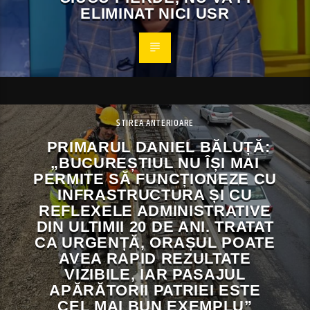
ELIMINAT NICI USR
ȘTIREA ANTERIOARE
PRIMARUL DANIEL BĂLUȚĂ:
„BUCUREȘTIUL NU ÎȘI MAI
PERMITE SĂ FUNCȚIONEZE CU
INFRASTRUCTURA ȘI CU
REFLEXELE ADMINISTRATIVE
DIN ULTIMII 20 DE ANI. TRATAT
CA URGENȚĂ, ORAȘUL POATE
AVEA RAPID REZULTATE
VIZIBILE, IAR PASAJUL
APĂRĂTORII PATRIEI ESTE
CEL MAI BUN EXEMPLU”