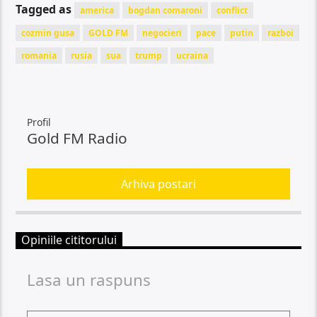
Tagged as
america
bogdan comaroni
conflict
cozmin gusa
GOLD FM
negocieri
pace
putin
razboi
romania
rusia
sua
trump
ucraina
Profil
Gold FM Radio
Arhiva postari
Opiniile cititorului
Lasa un raspuns