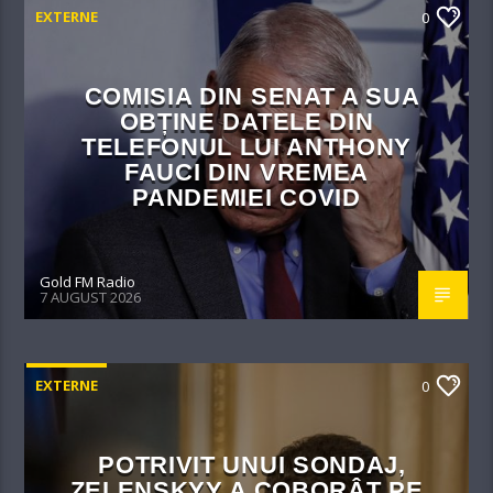
EXTERNE
0
COMISIA DIN SENAT A SUA
OBȚINE DATELE DIN
TELEFONUL LUI ANTHONY
FAUCI DIN VREMEA
PANDEMIEI COVID
Gold FM Radio
7 AUGUST 2026
EXTERNE
0
POTRIVIT UNUI SONDAJ,
ZELENSKYY A COBORÂT PE