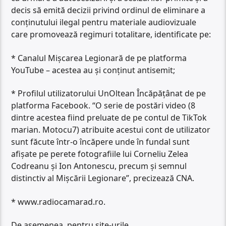
decis să emită decizii privind ordinul de eliminare a
conţinutului ilegal pentru materiale audiovizuale
care promovează regimuri totalitare, identificate pe:
* Canalul Mişcarea Legionară de pe platforma
YouTube – acestea au şi conţinut antisemit;
* Profilul utilizatorului UnOltean Încăpăţânat de pe
platforma Facebook. “O serie de postări video (8
dintre acestea fiind preluate de pe contul de TikTok
marian. Motocu7) atribuite acestui cont de utilizator
sunt făcute într-o încăpere unde în fundal sunt
afişate pe perete fotografiile lui Corneliu Zelea
Codreanu şi Ion Antonescu, precum şi semnul
distinctiv al Mişcării Legionare”, precizează CNA.
* www.radiocamarad.ro.
De asemenea, pentru site-urile