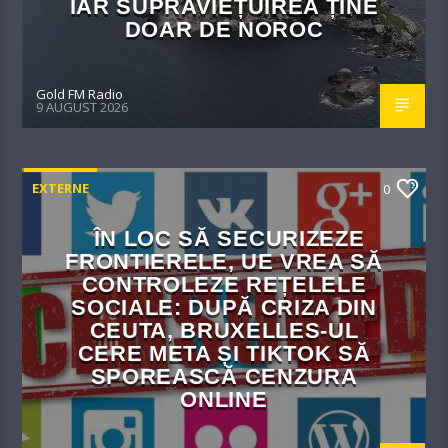
IAR SUPRAVIEȚUIREA ȚINE
DOAR DE NOROC
Gold FM Radio
9 AUGUST 2026
EXTERNE
0
ÎN LOC SĂ SECURIZEZE
FRONTIERELE, UE VREA SĂ
CONTROLEZE REȚELELE
SOCIALE: DUPĂ CRIZA DIN
CEUTA, BRUXELLES-UL
CERE META ȘI TIKTOK SĂ
SPOREASCĂ CENZURA
ONLINE