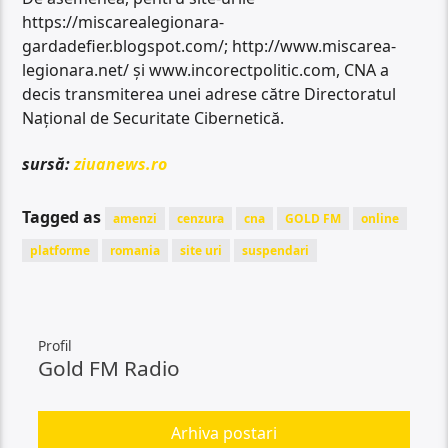
https://miscarealegionara-
gardadefier.blogspot.com/; http://www.miscarea-
legionara.net/ şi www.incorectpolitic.com, CNA a
decis transmiterea unei adrese către Directoratul
Naţional de Securitate Cibernetică.
sursă:
ziuanews.ro
Tagged as
amenzi
cenzura
cna
GOLD FM
online
platforme
romania
site uri
suspendari
Profil
Gold FM Radio
Arhiva postari