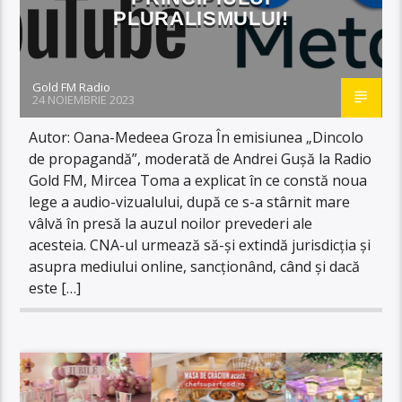
PLURALISMULUI!
Gold FM Radio
24 NOIEMBRIE 2023
Autor: Oana-Medeea Groza În emisiunea „Dincolo
de propagandă”, moderată de Andrei Gușă la Radio
Gold FM, Mircea Toma a explicat în ce constă noua
lege a audio-vizualului, după ce s-a stârnit mare
vâlvă în presă la auzul noilor prevederi ale
acesteia. CNA-ul urmează să-și extindă jurisdicția și
asupra mediului online, sancționând, când și dacă
este […]