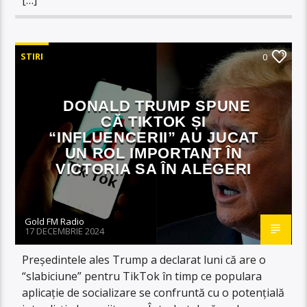
STIRI
0
DONALD TRUMP SPUNE
CĂ TIKTOK ȘI
“INFLUENCERII” AU JUCAT
UN ROL IMPORTANT ÎN
VICTORIA SA ÎN ALEGERI
Gold FM Radio
17 DECEMBRIE 2024
Președintele ales Trump a declarat luni că are o
“slabiciune” pentru TikTok în timp ce populara
aplicație de socializare se confruntă cu o potențială