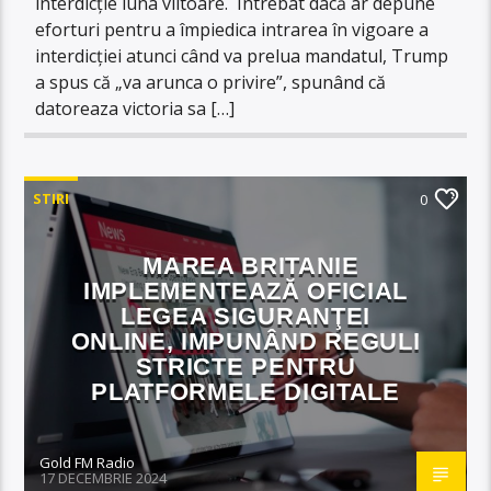
interdicție luna viitoare. Întrebat dacă ar depune
eforturi pentru a împiedica intrarea în vigoare a
interdicției atunci când va prelua mandatul, Trump
a spus că „va arunca o privire”, spunând că
datoreaza victoria sa […]
STIRI
0
MAREA BRITANIE
IMPLEMENTEAZĂ OFICIAL
LEGEA SIGURANŢEI
ONLINE, IMPUNÂND REGULI
STRICTE PENTRU
PLATFORMELE DIGITALE
Gold FM Radio
17 DECEMBRIE 2024