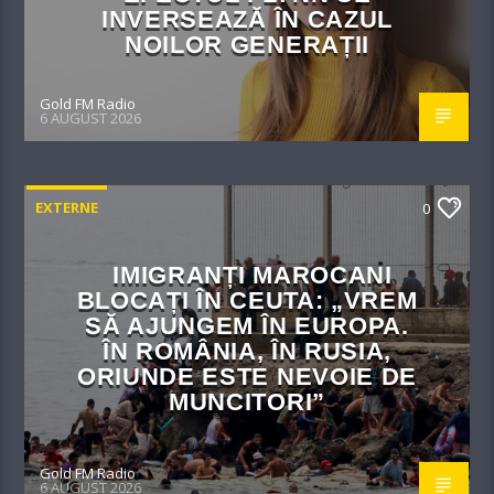
INVERSEAZĂ ÎN CAZUL
NOILOR GENERAȚII
Gold FM Radio
6 AUGUST 2026
EXTERNE
0
IMIGRANȚI MAROCANI
BLOCAȚI ÎN CEUTA: „VREM
SĂ AJUNGEM ÎN EUROPA.
ÎN ROMÂNIA, ÎN RUSIA,
ORIUNDE ESTE NEVOIE DE
MUNCITORI”
Gold FM Radio
6 AUGUST 2026