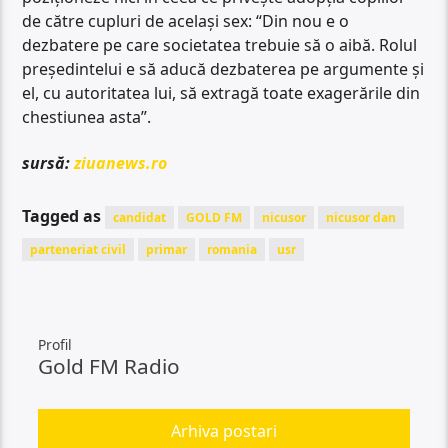
de către cupluri de același sex: “Din nou e o
dezbatere pe care societatea trebuie să o aibă. Rolul
președintelui e să aducă dezbaterea pe argumente și
el, cu autoritatea lui, să extragă toate exagerările din
chestiunea asta”.
sursă:
ziuanews.ro
Tagged as
candidat
GOLD FM
nicusor
nicusor dan
parteneriat civil
primar
romania
usr
Profil
Gold FM Radio
Arhiva postari