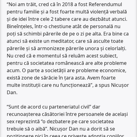
“Noi am trăit, cred că în 2018 a fost Referendumul
pentru familie și a fost foarte multă violență verbală
și de idei între cele 2 tabere care au dezbătut atunci.
Bineînțeles, într-o chestiune atât de personală nu
poți să schimbi părerile de pe o zi pe alta. Era bine ca
atunci să existe un meditator, care să asculte toate
părerile și să armonizeze părerile unora și celorlalți.
Nu cred că e momentul să reluăm acest subiect,
pentru că societatea românească are alte probleme
acum. O parte a societății are probleme economice,
există zone de sărăcie în țara asta. Avem foarte
multe instituții care nu funcționează”, a spus Nicușor
Dan.
“Sunt de acord cu parteneriatul civil” dar
recunoașterea căsătoriei între persoanele de același
sex reprezintă “o dezbatere pe care societatea
trebuie să o aibă”. Nicușor Dan nu a dorit să se
poziționeze nici în ceea ce privește adopția copiilor