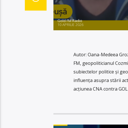
Gold FM Radio
10 APRILIE 2026
Autor: Oana-Medeea Groza 
FM, geopoliticianul Cozmi
subiectelor politice și geo
influența asupra stării ac
acțiunea CNA contra GOL