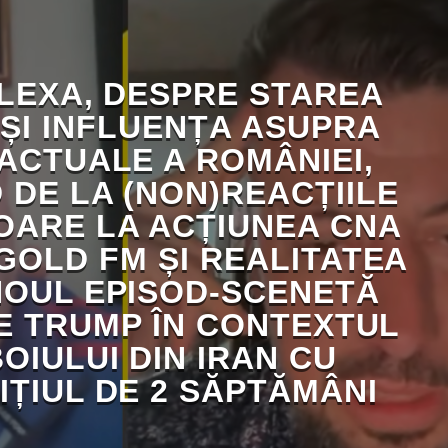
ALEXA, DESPRE STAREA
 ȘI INFLUENȚA ASUPRA
 ACTUALE A ROMÂNIEI,
 DE LA (NON)REACȚIILE
OARE LA ACȚIUNEA CNA
GOLD FM ȘI REALITATEA
NOUL EPISOD-SCENETĂ
E TRUMP ÎN CONTEXTUL
OIULUI DIN IRAN CU
IȚIUL DE 2 SĂPTĂMÂNI