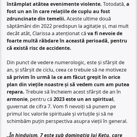
întâmplat atâtea evenimente violente.
Totodată,
a
fost un an în care relațiile de cuplu au fost
zdruncinate din temelii.
Aceste ultime două
săptămâni din 2022 predispun la agitație și, mai mult
decât atât, Clarissa a atenționat că
va fi nevoie de
foarte multă răbdare în această perioadă, pentru
că există risc de accidente.
Din punct de vedere numerologic, este și sfârșit de
an, și sfârșit de ciclu, ceea ce trebuie să ne motiveze
să privim în urmă la ce am făcut greșit în orice
plan din viețile noastre și să vedem cum am putea
repara.
Trebuie să încheiem acest sfârșit de an în
armonie
, pentru că
2023 este un an spiritual
,
guvernat de cifra 7. Vom fi nevoiți să punem pe
primul loc valorile spirituale și virtuțile și să ne
schimbăm puțin perspectiva asupra vieții în general.
„În hinduism, 7 este sub dominația lui Ketu, care