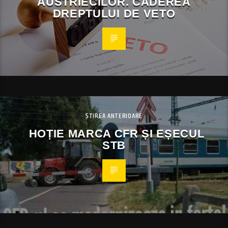
AUSTRIECILOR. CĂDEREA
DREPTULUI DE VETO
ȘTIREA ANTERIOARE
HOȚIE MARCA CFR ȘI EȘECUL
STB