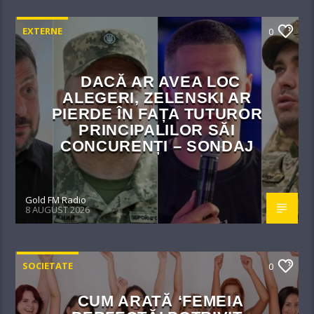
EXTERNE
0
DACĂ AR AVEA LOC
ALEGERI, ZELENSKI AR
PIERDE ÎN FAȚA TUTUROR
PRINCIPALILOR SĂI
CONCURENȚI – SONDAJ
Gold FM Radio
8 AUGUST 2026
SOCIETATE
0
CUM ARATĂ ‘FEMEIA