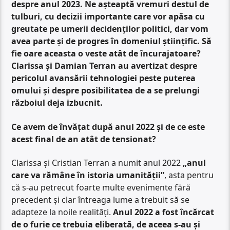
despre anul 2023. Ne așteaptă vremuri destul de
tulburi, cu decizii importante care vor apăsa cu
greutate pe umerii decidenților politici, dar vom
avea parte și de progres în domeniul științific. Să
fie oare aceasta o veste atât de încurajatoare?
Clarissa și Damian Terran au avertizat despre
pericolul avansării tehnologiei peste puterea
omului și despre posibilitatea de a se prelungi
războiul deja izbucnit.
Ce avem de învățat după anul 2022 și de ce este
acest final de an atât de tensionat?
Clarissa și Cristian Terran a numit anul 2022
„anul
care va rămâne în istoria umanității”
, asta pentru
că s-au petrecut foarte multe evenimente fără
precedent și clar întreaga lume a trebuit să se
adapteze la noile realități.
Anul 2022 a fost încărcat
de o furie ce trebuia eliberată, de aceea s-au și