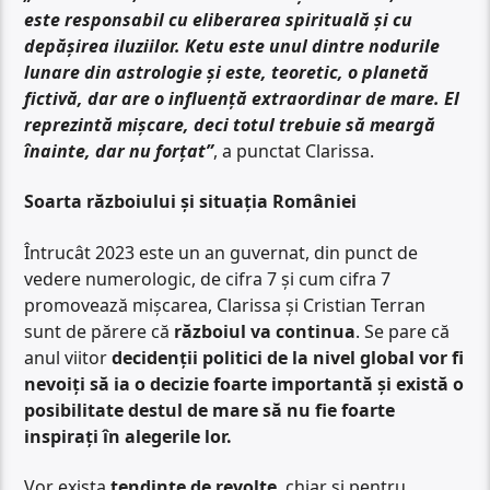
este responsabil cu eliberarea spirituală și cu
depășirea iluziilor. Ketu este unul dintre nodurile
lunare din astrologie și este, teoretic, o planetă
fictivă, dar are o influență extraordinar de mare. El
reprezintă mișcare, deci totul trebuie să meargă
înainte, dar nu forțat”
, a punctat Clarissa.
Soarta războiului și situația României
Întrucât 2023 este un an guvernat, din punct de
vedere numerologic, de cifra 7 și cum cifra 7
promovează mișcarea, Clarissa și Cristian Terran
sunt de părere că
războiul va continua
. Se pare că
anul viitor
decidenții politici de la nivel global vor fi
nevoiți să ia o decizie foarte importantă și există o
posibilitate destul de mare să nu fie foarte
inspirați în alegerile lor.
Vor exista
tendințe de revolte
, chiar și pentru