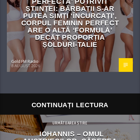
PERFECTĂ’ POTRIVIT
ȘTIINȚEI: BĂRBAȚII S-AR
PUTEA SIMȚI ‘ÎNCURCAȚI’,
CORPUL FEMININ PERFECT
ARE O ALTĂ ‘FORMULĂ’
DECÂT PROPORȚIA
ȘOLDURI-TALIE
Gold FM Radio
8 AUGUST 2026
CONTINUAȚI LECTURA
URMĂTOAREA ȘTIRE
IOHANNIS – OMUL