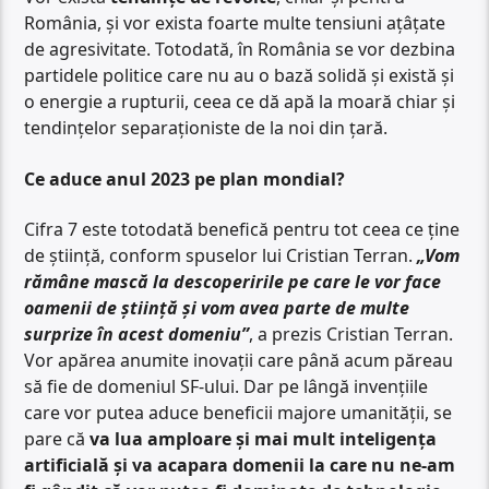
România, și vor exista foarte multe tensiuni ațâțate
de agresivitate. Totodată, în România se vor dezbina
partidele politice care nu au o bază solidă și există și
o energie a rupturii, ceea ce dă apă la moară chiar și
tendințelor separaționiste de la noi din țară.
Ce aduce anul 2023 pe plan mondial?
Cifra 7 este totodată benefică pentru tot ceea ce ține
de știință, conform spuselor lui Cristian Terran.
„Vom
rămâne mască la descoperirile pe care le vor face
oamenii de știință și vom avea parte de multe
surprize în acest domeniu”
, a prezis Cristian Terran.
Vor apărea anumite inovații care până acum păreau
să fie de domeniul SF-ului. Dar pe lângă invențiile
care vor putea aduce beneficii majore umanității, se
pare că
va lua amploare și mai mult inteligența
artificială și va acapara domenii la care nu ne-am