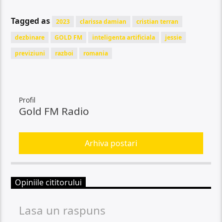
Tagged as
2023
clarissa damian
cristian terran
dezbinare
GOLD FM
inteligenta artificiala
jessie
previziuni
razboi
romania
Profil
Gold FM Radio
Arhiva postari
Opiniile cititorului
Lasa un raspuns