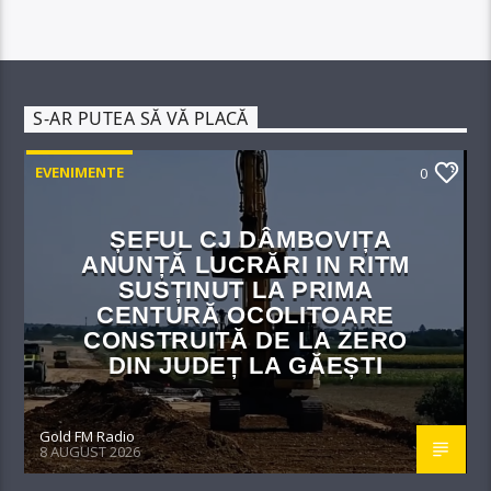
S-AR PUTEA SĂ VĂ PLACĂ
EVENIMENTE
0
ȘEFUL CJ DÂMBOVIȚA
ANUNȚĂ LUCRĂRI IN RITM
SUSȚINUT LA PRIMA
CENTURĂ OCOLITOARE
CONSTRUITĂ DE LA ZERO
DIN JUDEȚ LA GĂEȘTI
Gold FM Radio
8 AUGUST 2026