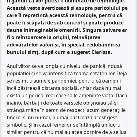
fi gândit că vor putea fi dominate de tehnologie.
Această veste avertizează și asupra pericolului pe
care îl reprezintă această tehnologie, pentru că
poate fi scăpată de sub control și poate produce
daune inimaginabile omenirii. Singura salvare ar
fi o reîntoarcere la origini, reînvățarea
adevăratelor valori și, în special, redobândirea
bunului simț, după cum a sugerat Clarissa.
Anul viitor se va jongla cu nivelul de panică indusă
populației și se va intensifica teama cetățenilor. Deja
se resimt traumele pandemiei, pentru că oamenii
încă păstrează distanța socială, chiar dacă nu mai
există un pericol real care să le amenințe viața. Dacă
înainte bărbații de toate vârstele obișnuiau să-și
strângă mâna în semn de respect, acum generațiile
tinere, și nu numai, nu mai păstrează acest gest
simbolic. Și în cazul femeilor se întâmplă un lucru
similar, pentru că nu mai au acea pornire de a se lua