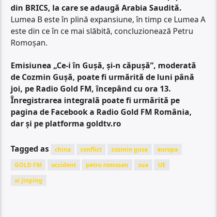
din BRICS, la care se adaugă Arabia Saudită.
Lumea B este în plină expansiune, în timp ce Lumea A
este din ce în ce mai slăbită, concluzionează Petru
Romoșan.
Emisiunea „Ce-i în Gușă, și-n căpușă”, moderată
de Cozmin Gușă, poate fi urmărită de luni până
joi, pe Radio Gold FM, începând cu ora 13.
Înregistrarea integrală poate fi urmărită pe
pagina de Facebook a Radio Gold FM România,
dar și pe platforma goldtv.ro
Tagged as
china
conflict
cozmin gusa
europa
GOLD FM
occident
petru romoșan
sua
UE
xi jinping