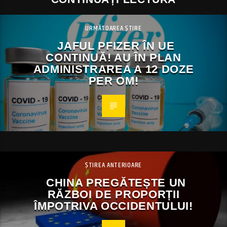
URMĂTOAREA ȘTIRE
JAFUL PFIZER ÎN UE
CONTINUĂ! AU ÎN PLAN
ADMINISTRAREA A 12 DOZE
PER OM!
ȘTIREA ANTERIOARE
CHINA PREGĂTEȘTE UN
RĂZBOI DE PROPORȚII
ÎMPOTRIVA OCCIDENTULUI!