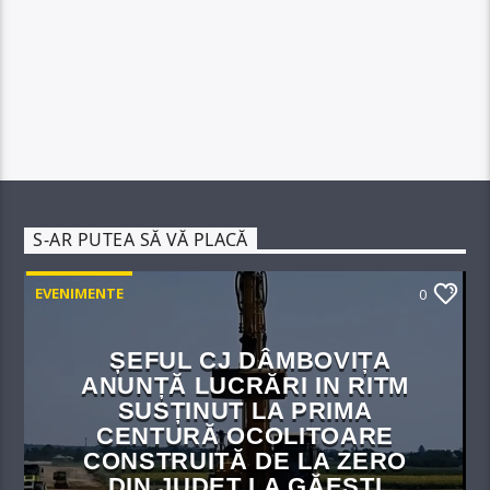
S-AR PUTEA SĂ VĂ PLACĂ
EVENIMENTE
0
ȘEFUL CJ DÂMBOVIȚA
ANUNȚĂ LUCRĂRI IN RITM
SUSȚINUT LA PRIMA
CENTURĂ OCOLITOARE
CONSTRUITĂ DE LA ZERO
DIN JUDEȚ LA GĂEȘTI