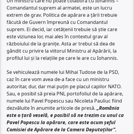
Un ministru care nu poate colabora cu Iohannis –
Comandantul suprem al armatei, este un lucru
extrem de grav. Politica de apărare a țării trebuie
făcută de Guvern împreună cu Comandantul
suprem. Ei decid, iar cetățenii trebuie să știe care
este viziunea lor, mai ales în contextul grav al
războiului de la granițe. Asta ar trebui să dea de
gândit cu privire la viitorul Ministru al Apărării, la
profilul lui și la relațiile pe care le are cu Iohannis.
Se vehiculează numele lui Mihai Tudose de la PSD,
caz în care vom avea de-a face cu un ministru
autoritar, dur, dar mai puțin pe placul capilor NATO.
Sau, e posibil să preia PNL portofoliul de la apărare,
numele lui Pavel Popescu sau Nicoleta Pauliuc fiind
dezvăluite în anumite articole de presă.
„România
este o țară veselă, e posibil să ne trezim cu unul ca
Pavel Popescu la apărare, care este acum șeful
Comisiei de Apărare de la Camera Deputaților”
,