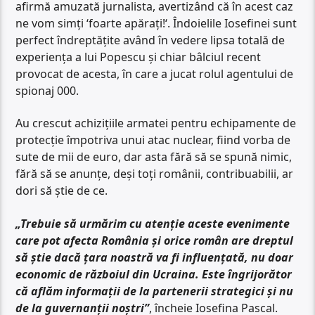
afirmă amuzată jurnalista, avertizând că în acest caz
ne vom simți ‘foarte apărați!‘. Îndoielile Iosefinei sunt
perfect îndreptățite având în vedere lipsa totală de
experiența a lui Popescu și chiar bâlciul recent
provocat de acesta, în care a jucat rolul agentului de
spionaj 000.
Au crescut achizițiile armatei pentru echipamente de
protecție împotriva unui atac nuclear, fiind vorba de
sute de mii de euro, dar asta fără să se spună nimic,
fără să se anunțe, deși toți românii, contribuabilii, ar
dori să știe de ce.
„Trebuie să urmărim cu atenție aceste evenimente
care pot afecta România și orice român are dreptul
să știe dacă țara noastră va fi influențată, nu doar
economic de războiul din Ucraina. Este îngrijorător
că aflăm informații de la partenerii strategici și nu
de la guvernanții noștri”
, încheie Iosefina Pascal.