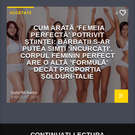
SOCIETATE
0
CUM ARATĂ ‘FEMEIA
PERFECTĂ’ POTRIVIT
ȘTIINȚEI: BĂRBAȚII S-AR
PUTEA SIMȚI ‘ÎNCURCAȚI’,
CORPUL FEMININ PERFECT
ARE O ALTĂ ‘FORMULĂ’
DECÂT PROPORȚIA
ȘOLDURI-TALIE
Gold FM Radio
8 AUGUST 2026
CONTINUAȚI LECTURA