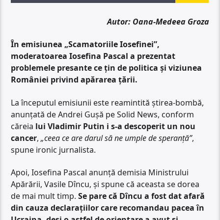
Autor: Oana-Medeea Groza
În emisiunea „Scamatoriile Iosefinei”,
moderatoarea Iosefina Pascal a prezentat
problemele presante ce țin de politica și viziunea
României privind apărarea țării.
La începutul emisiunii este reamintită știrea-bombă,
anunțată de Andrei Gușă pe Solid News, conform
căreia
lui Vladimir Putin i s-a descoperit un nou
cancer
,
„ceea ce are darul să ne umple de speranță”
,
spune ironic jurnalista.
Apoi, Iosefina Pascal anunță demisia Ministrului
Apărării, Vasile Dîncu, și spune că aceasta se dorea
de mai mult timp.
Se pare că Dîncu a fost dat afară
din cauza declarațiilor care recomandau pacea în
Ucraina, deși o astfel de orientare a avut și