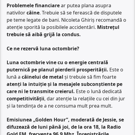
Problemele financiare
ar putea plana asupra
nativilor
câine
. Trebuie să se ferească de disputele
pe teme legate de bani. Nicoleta Ghiriș recomandă o
atenție sporită la posibilele accidentări.
Mistrețul
trebuie să aibă grijă la condus.
Ce ne rezervă luna octombrie?
Luna octombrie vine cu o energie centrală
puternică pe planul pierderii prosperității.
Este o
lună a
câinelui de metal
și trebuie să fim foarte
atenți la intuiție și la mesajele subconștiente pe
care ni le transmite creierul.
Este o lună dedicată
competitivității
, dar atenție la relațiile cu cei din jur
și la tendința de a ne consuma mult prea mult.
Emisiunea „Golden Hour”, moderată de Jessie, se
difuzează de luni până joi, de la ora 18, la Radio
Gold FM, frecvența 96.9 Mhz. Înregistrările