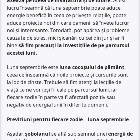
axează pe ideea de învățătură și de iubire.
Acest
lucru înseamnă că luna septembrie poate aduce
energie benefică în ceea ce privește relațiile, poate
aduce proiecte noi din care oamenii să învețe lucruri
noi și interesante. Totodată, pot apărea și probleme
cauzate de stres, mici șicanări cu cei din jur și ar fi
bine
să fim precauți la investițiile de pe parcursul
acestei luni.
Luna septembrie este
luna cocoșului de pământ
,
ceea ce înseamnă că noile proiecte și cursurile sunt
la loc de cinste. Trebuie să fim atenți la lecțiile de
viață ce ne vor ieși în cale pe parcursul lunii, iar
fiecare zodie în parte va fi afectată pozitiv sau
negativ de energia lunii în diferite domenii.
Previziuni pentru fiecare zodie – luna septembrie
Așadar,
șobolanul
se află sub semnul unei
energii de