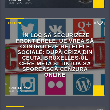
9 AUGUST 2026
EXTERNE
0
ÎN LOC SĂ SECURIZEZE
FRONTIERELE, UE VREA SĂ
CONTROLEZE REȚELELE
SOCIALE: DUPĂ CRIZA DIN
CEUTA, BRUXELLES-UL
CERE META ȘI TIKTOK SĂ
SPOREASCĂ CENZURA
ONLINE
Gold FM Radio
9 AUGUST 2026