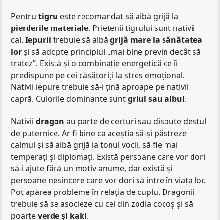
Pentru
tigru
este recomandat să aibă grijă la
pierderile materiale
. Prietenii tigrului sunt nativii
cal.
Iepurii
trebuie să aibă
grijă mare la sănătatea
lor
și să adopte principiul „mai bine previn decât să
tratez”. Există și o combinație energetică ce îi
predispune pe cei căsătoriți la stres emoțional.
Nativii iepure trebuie să-i țină aproape pe nativii
capră. Culorile dominante sunt
griul sau albul
.
Nativii
dragon
au parte de certuri sau dispute destul
de puternice. Ar fi bine ca aceștia să-și păstreze
calmul și să aibă grijă la tonul vocii, să fie mai
temperați și diplomați. Există persoane care vor dori
să-i ajute fără un motiv anume, dar există și
persoane nesincere care vor dori să intre în viața lor.
Pot apărea probleme în relația de cuplu. Dragonii
trebuie să se asocieze cu cei din zodia cocoș și să
poarte
verde și kaki
.