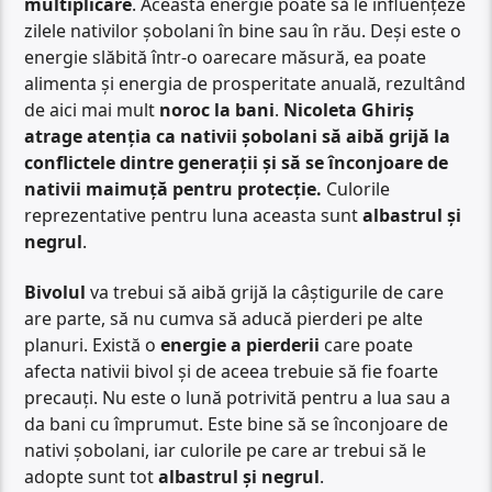
multiplicare
. Această energie poate să le influențeze
zilele nativilor șobolani în bine sau în rău. Deși este o
energie slăbită într-o oarecare măsură, ea poate
alimenta și energia de prosperitate anuală, rezultând
de aici mai mult
noroc la bani
.
Nicoleta Ghiriș
atrage atenția ca nativii șobolani să aibă grijă la
conflictele dintre generații și să se înconjoare de
nativii maimuță pentru protecție.
Culorile
reprezentative pentru luna aceasta sunt
albastrul și
negrul
.
Bivolul
va trebui să aibă grijă la câștigurile de care
are parte, să nu cumva să aducă pierderi pe alte
planuri. Există o
energie a pierderii
care poate
afecta nativii bivol și de aceea trebuie să fie foarte
precauți. Nu este o lună potrivită pentru a lua sau a
da bani cu împrumut. Este bine să se înconjoare de
nativi șobolani, iar culorile pe care ar trebui să le
adopte sunt tot
albastrul și negrul
.