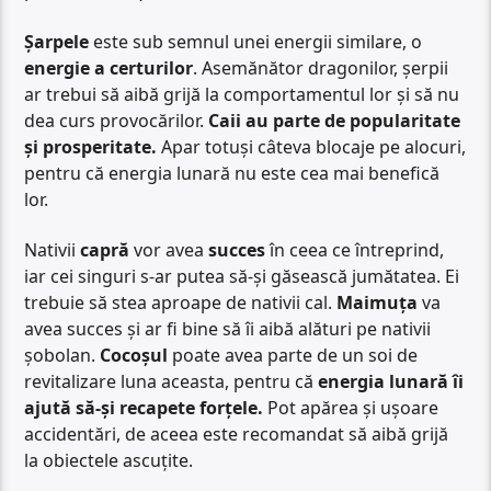
Șarpele
este sub semnul unei energii similare, o
energie a certurilor
. Asemănător dragonilor, șerpii
ar trebui să aibă grijă la comportamentul lor și să nu
dea curs provocărilor.
Caii au parte de popularitate
și prosperitate.
Apar totuși câteva blocaje pe alocuri,
pentru că energia lunară nu este cea mai benefică
lor.
Nativii
capră
vor avea
succes
în ceea ce întreprind,
iar cei singuri s-ar putea să-și găsească jumătatea. Ei
trebuie să stea aproape de nativii cal.
Maimuța
va
avea succes și ar fi bine să îi aibă alături pe nativii
șobolan.
Cocoșul
poate avea parte de un soi de
revitalizare luna aceasta, pentru că
energia lunară îi
ajută să-și recapete forțele.
Pot apărea și ușoare
accidentări, de aceea este recomandat să aibă grijă
la obiectele ascuțite.