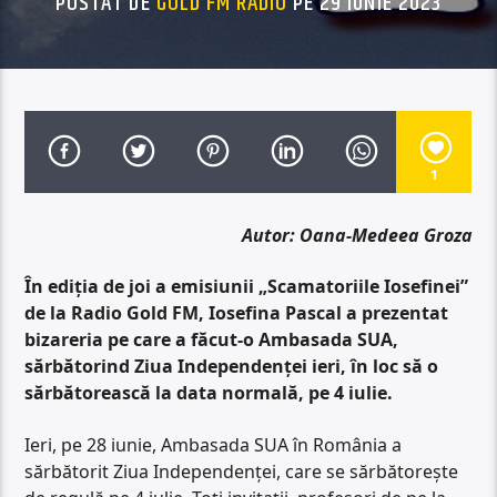
POSTAT DE
GOLD FM RADIO
PE 29 IUNIE 2023
1
Autor: Oana-Medeea Groza
În ediția de joi a emisiunii „Scamatoriile Iosefinei”
de la Radio Gold FM, Iosefina Pascal a prezentat
bizareria pe care a făcut-o Ambasada SUA,
sărbătorind Ziua Independenței ieri, în loc să o
sărbătorească la data normală, pe 4 iulie.
Ieri, pe 28 iunie, Ambasada SUA în România a
sărbătorit Ziua Independenței, care se sărbătorește