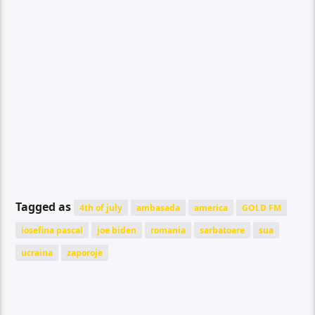
Tagged as
4th of july
ambasada
america
GOLD FM
iosefina pascal
joe biden
romania
sarbatoare
sua
ucraina
zaporoje