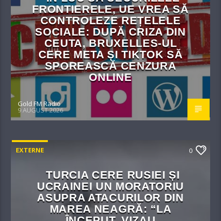
FRONTIERELE, UE VREA SĂ
CONTROLEZE REȚELELE
SOCIALE: DUPĂ CRIZA DIN
CEUTA, BRUXELLES-UL
CERE META ȘI TIKTOK SĂ
SPOREASCĂ CENZURA
ONLINE
Gold FM Radio
9 AUGUST 2026
EXTERNE
0
TURCIA CERE RUSIEI ȘI
UCRAINEI UN MORATORIU
ASUPRA ATACURILOR DIN
MAREA NEAGRĂ: “LA
ÎNCEPUT, VIZAU