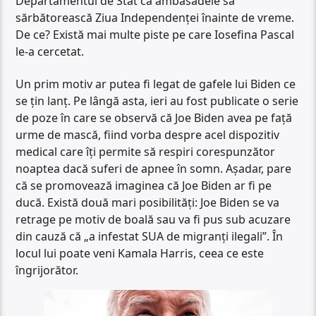
Departamentul de Stat ca ambasadele să
sărbătorească Ziua Independenței înainte de vreme.
De ce? Există mai multe piste pe care Iosefina Pascal
le-a cercetat.
Un prim motiv ar putea fi legat de gafele lui Biden ce
se țin lanț. Pe lângă asta, ieri au fost publicate o serie
de poze în care se observă că Joe Biden avea pe față
urme de mască, fiind vorba despre acel dispozitiv
medical care îți permite să respiri corespunzător
noaptea dacă suferi de apnee în somn. Așadar, pare
că se promovează imaginea că Joe Biden ar fi pe
ducă. Există două mari posibilități: Joe Biden se va
retrage pe motiv de boală sau va fi pus sub acuzare
din cauză că „a infestat SUA de migranți ilegali”. În
locul lui poate veni Kamala Harris, ceea ce este
îngrijorător.