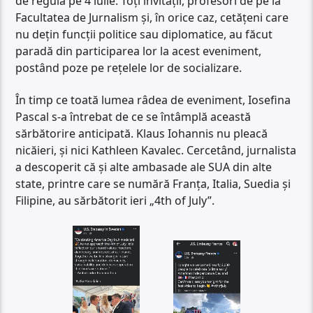
de regulă pe 4 iulie. Toți invitații, profesori de pe la
Facultatea de Jurnalism și, în orice caz, cetățeni care
nu dețin funcții politice sau diplomatice, au făcut
paradă din participarea lor la acest eveniment,
postând poze pe rețelele lor de socializare.
În timp ce toată lumea râdea de eveniment, Iosefina
Pascal s-a întrebat de ce se întâmplă această
sărbătorire anticipată. Klaus Iohannis nu pleacă
nicăieri, și nici Kathleen Kavalec. Cercetând, jurnalista
a descoperit că și alte ambasade ale SUA din alte
state, printre care se numără Franța, Italia, Suedia și
Filipine, au sărbătorit ieri „4th of July”.