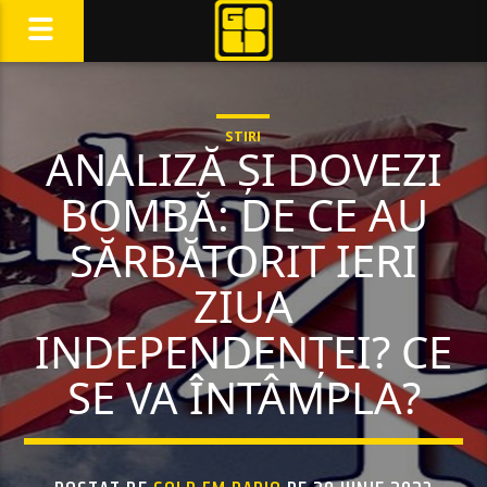
STIRI
ANALIZĂ ȘI DOVEZI
BOMBĂ: DE CE AU
SĂRBĂTORIT IERI
ZIUA
INDEPENDENȚEI? CE
SE VA ÎNTÂMPLA?