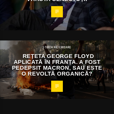
ȘTIREA ANTERIOARE
REȚETA GEORGE FLOYD
APLICATĂ ÎN FRANȚA. A FOST
PEDEPSIT MACRON, SAU ESTE
O REVOLTĂ ORGANICĂ?