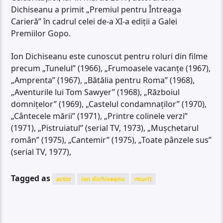
Dichiseanu a primit „Premiul pentru Întreaga
Carieră” în cadrul celei de-a XI-a ediţii a Galei
Premiilor Gopo.
Ion Dichiseanu este cunoscut pentru roluri din filme
precum „Tunelul” (1966), „Frumoasele vacanţe (1967),
„Amprenta” (1967), „Bătălia pentru Roma” (1968),
„Aventurile lui Tom Sawyer” (1968), „Războiul
domniţelor” (1969), „Castelul condamnaţilor” (1970),
„Cântecele mării” (1971), „Printre colinele verzi”
(1971), „Pistruiatul” (serial TV, 1973), „Muşchetarul
român” (1975), „Cantemir” (1975), „Toate pânzele sus”
(serial TV, 1977),
Tagged as
actor
ion dichiseanu
murit