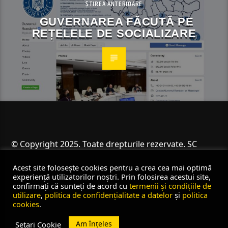
ȘTIREA ANTERIOARE
GUVERNAREA FĂCUTĂ PE
REȚELELE DE SOCIALIZARE
© Copyright 2025. Toate drepturile rezervate. SC
Angus Resources SRL
Acest site folosește cookies pentru a crea cea mai optimă
experiență utilizatorilor noștri. Prin folosirea acestui site,
confirmați că sunteți de acord cu
termenii și condițiile de
utilizare
,
politica de confidențialitate a datelor
și
politica
cookies
.
Am înțeles
Setari Cookie